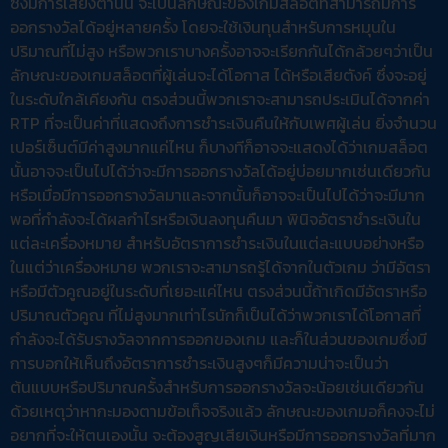
ซึ่งมีการเสี่ยงต่ำนั้น จะเป็นลักษณะของเกมสล็อตที่สามารถมีการ
ออกรางวัลได้อยู่หลายครั้ง โดยจะใช้เงินทุนสำหรับการหมุนใน
ปริมาณที่ไม่สูง หรือพวกเราบางครั้งอาจจะเรียกกันได้กล้วยๆว่าเป็น
ลักษณะของเกมสล็อตที่ผู้เล่นจะได้โอกาส ได้หรือเสียตังค์ ซึ่งจะอยู่
ในระดับใกล้เคียงกัน ตรงส่วนนี้พวกเราจะสามารถประเมินได้จากค่า
RTP ที่จะเป็นค่าที่แสดงถึงการชำระเงินคืนให้กับเพศผู้เล่น ยิ่งจำนวน
เปอร์เซ็นต์มีค่าสูงมากแค่ไหน ก็บางทีก็อาจจะแสดงได้ว่าเกมสล็อต
นั้นอาจจะเป็นไปได้ว่าจะมีการออกรางวัลได้อยู่บ่อยมากเช่นเดียวกัน
หรือเมื่อมีการออกรางวัลมาและจากนั้นก็อาจจะเป็นไปได้ว่าจะมีมาก
พอที่กำลังจะได้ผลกำไรหรือเงินลงทุนคืนมา พินิจอัตราชำระเงินใน
แต่ละเครื่องหมาย สำหรับอัตราการชำระเงินในแต่ละแบบอย่างหรือ
ในแต่ว่าเครื่องหมาย พวกเราจะสามารถรู้ได้จากในตัวเกม ว่ามีอัตรา
หรือมีตัวคูณอยู่ในระดับที่เยอะแค่ไหน ตรงส่วนนี้ถ้าเกิดมีอัตราหรือ
ปริมาณตัวคูณ ที่ไม่สูงมากเท่าไรนักก็เป็นได้ว่าพวกเราได้โอกาสที่
กำลังจะได้รับรางวัลจากการออกของเกม และก็ในส่วนของเกมซึ่งมี
การบอกให้เห็นถึงอัตราการชำระเงินสูงๆก็มีความน่าจะเป็นว่า
ต้นแบบหรือปริมาณครั้งสำหรับการออกรางวัลจะน้อยเช่นเดียวกัน
ด้วยเหตุว่าหากะมองตามข้อเท็จจริงแล้ว ลักษณะของเกมอก็คงจะไม่
อยากที่จะให้ตนเองนั้น จะต้องสูญเสียเงินหรือมีการออกรางวัลที่มาก