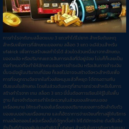
การทำไรจาก้เกมสล็อตแบบ 3 แถวทำได้ไม่ยาก สำหรับต้นเหตุ
สำหรับเพื่อการที่ลักษณะของเกม สล็อต 3 แถว จะมีส่วนสำหรับ
ufakick เพื่อการสร้างผลกำไรได้ ส่วนใดส่วนหนึ่งมาจากลักษณะ
ของวงล้อ หรือปริมาณแถวเส้นการคลังที่มีอยู่น้อย โน่นก็ก็เลยเป็น
ข้อกำหนดที่จะทำให้ลักษณะของการชำระเงิน หรือเส้นการชำระเงิน
นั้นจะมีอยู่ในปริมาณที่น้อย ก็เลยไม่อาจจะสร้างจังหวะสำหรับเพื่อ
การที่จะถูกรางวัลจากในที่วงล้อหมุนแล้วก็หยุด ได้ตรงตามกับ
ต้นแบบในลักษณะ โดยในส่วนต้นเหตุที่สามารถช่วยสำหรับในการ
สร้างกำไรจาก เกม สล็อต 3 แถว นี้นั้นต้องการเรียนให้รู้ไปในพื้น
ฐาน ก็อาจจำต้องกระทำใคร่ครวญในส่วนของลักษณะของ
เครื่องหมาย ให้กระทำมองในเรื่องของปริมาณของการจัดลำดับตัว
ของแบบอย่างเครื่องหมาย และก็อัตราการจ่ายเงิยนที่ทางผู้ให้บริการ
ทางสล็อตออนไลน์เครื่องนั้นได้ถูกตั้งค่า ให้ได้มีการจ่าย ดังนี้ในสิ่ง
จำเป็นที่ตัวของผู้เล่นจะทำพินิจ ีีีufabet สำหรับในการค้นหาต้นแบบ