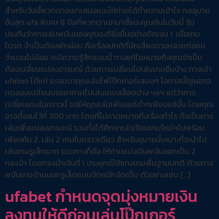
สำหรับวันนี้พวกเราจะมาเสนอแนะให้ท่านได้ทำความเข้าใจ กลอุบาย
อันสุด ufa พิเศษ 8 ข้อที่พวกเราเอามาชี้แนะคุณกันในวันนี้ รับ
ประกันว่าการเล่นพนันของคุณจะดียิ่งขึ้นอย่างชัดเจน 1. เบื่อเกม
โปรด จำเป็นต้องพักผ่อน คือเรื่องปกติที่นักเสี่ยงดวงหลายต่อคน
จำนวนไม่น้อย จะมีความรู้สึกแบบนี้ ทางแก้ไขหมายถึงคุณจำเป็น
ต้องเปลี่ยนแปลงอารมณ์ ด้วยการเปลี่ยนไปเล่นเกมอื่นบ้าง ทางเข้า
ufabet ได้แก่ ธรรมดาคุณเล่นไพ่โป๊กเกอร์เสมอๆ โอกาสนี้คุณอาจ
ทดลองเปลี่ยนบรรยากาศไปเล่นเกมสล็อตบ้าง ฯลฯ แต่ว่าการ
เปลี่ยนเกมในคราวนี้ ขอให้คุณเล่นเพียงแค่ขำๆเพียงแค่นั้น โดยคุณ
อาจตั้งงบไว้ที่ 300 บาท โดยที่ไม่คาดหมายถึงเรื่องกำไร ถือเป็นการ
เล่นเพื่อแปลงอารมณ์ รวมทั้งได้ศึกษาเล่าเรียนเกมใหม่ๆไปพร้อม
เพียงกัน 2. เล่น 2 เกมในคราวเดียว สำหรับอุบายนี้เหมาะที่จะนำไป
เล่นเกมรูเล็ตมาก แนวทางก็คือ ให้ท่านแบ่งเงินพนันออกเป็น 2
กระเป๋า โดยกระเป๋าเงินที่ 1 ประยุกต์ใช้แทงเกมพื้นฐานปกติ ด้วยการ
พนันเกมด้านนอกรูเล็ตแบบจัดหนักจัดเต็ม ตัวอย่างเช่น […]
ufabet กำหนดจุดมุ่งหมายเงิน
ลงทุนให้ดีก่อนเล่นโป๊กเกอร์