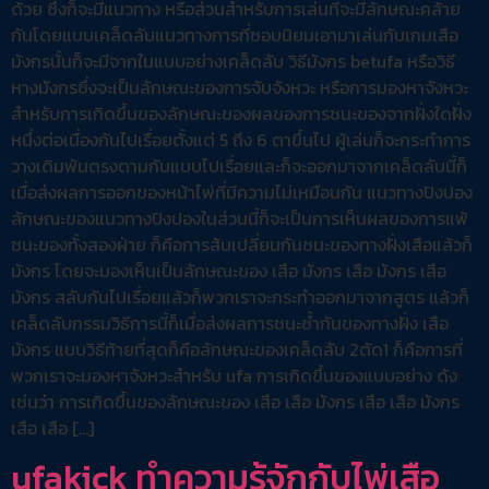
ด้วย ซึ่งก็จะมีแนวทาง หรือส่วนสำหรับการเล่นที่จะมีลักษณะคล้าย
กันโดยแบบเคล็ดลับแนวทางการที่ชอบนิยมเอามาเล่นกับเกมเสือ
มังกรนั้นก็จะมีจากในแบบอย่างเคล็ดลับ วิธีมังกร betufa หรือวิธี
หางมังกรซึ่งจะเป็นลักษณะของการจับจังหวะ หรือการมองหาจังหวะ
สำหรับการเกิดขึ้นของลักษณะของผลของการชนะของจากฝั่งใดฝั่ง
หนึ่งต่อเนื่องกันไปเรื่อยตั้งแต่ 5 ถึง 6 ตาขึ้นไป ผู้เล่นก็จะกระทำการ
วางเดิมพันตรงตามกับแบบไปเรื่อยและก็จะออกมาจากเคล็ดลับนี้ก็
เมื่อส่งผลการออกของหน้าไพ่ที่มีความไม่เหมือนกัน แนวทางปิงปอง
ลักษณะของแนวทางปิงปองในส่วนนี้ก็จะเป็นการเห็นผลของการแพ้
ชนะของทั้งสองฝ่าย ก็คือการสับเปลี่ยนกันชนะของทางฝั่งเสือแล้วก็
มังกร โดยจะมองเห็นเป็นลักษณะของ เสือ มังกร เสือ มังกร เสือ
มังกร สลับกันไปเรื่อยแล้วก็พวกเราจะกระทำออกมาจากสูตร แล้วก็
เคล็ดลับกรรมวิธีการนี้ก็เมื่อส่งผลการชนะซ้ำกันของทางฝั่ง เสือ
มังกร แบบวิธีท้ายที่สุดก็คือลักษณะของเคล็ดลับ 2ตัด1 ก็คือการที่
พวกเราจะมองหาจังหวะสำหรับ ufa การเกิดขึ้นของแบบอย่าง ดัง
เช่นว่า การเกิดขึ้นของลักษณะของ เสือ เสือ มังกร เสือ เสือ มังกร
เสือ เสือ […]
ufakick ทำความรู้จักกับไพ่เสือ