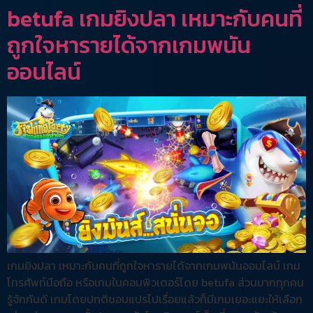
betufa เกมยิงปลา เหมาะกับคนที่
ถูกใจหารายได้จากเกมพนัน
ออนไลน์
เกมยิงปลา เหมาะกับคนที่ถูกใจหารายได้จากเกมพนันออนไลน์ เกม
โทรศัพท์มือถือ หรือเกมในคอมพิวเตอร์โดย betufa ส่วนมากทุกคน
รู้จักกันดี เกมโดยปกติชอบแปรไปเรื่อยแล้วก็มีเกมเยอะแยะให้เลือก