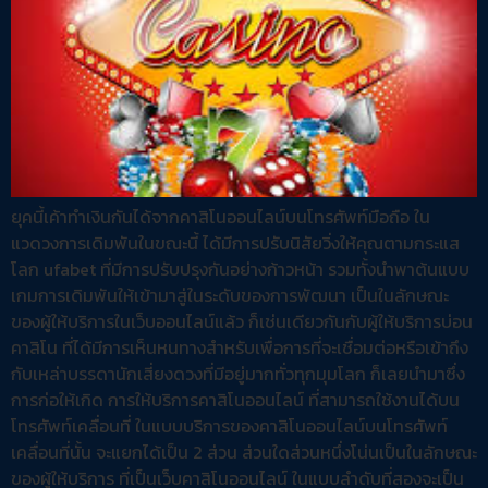
ยุคนี้เค้าทำเงินกันได้จากคาสิโนออนไลน์บนโทรศัพท์มือถือ ใน
แวดวงการเดิมพันในขณะนี้ ได้มีการปรับนิสัยวิ่งให้คุณตามกระแส
โลก ufabet ที่มีการปรับปรุงกันอย่างก้าวหน้า รวมทั้งนำพาต้นแบบ
เกมการเดิมพันให้เข้ามาสู่ในระดับของการพัฒนา เป็นในลักษณะ
ของผู้ให้บริการในเว็บออนไลน์แล้ว ก็เช่นเดียวกันกับผู้ให้บริการบ่อน
คาสิโน ที่ได้มีการเห็นหนทางสำหรับเพื่อการที่จะเชื่อมต่อหรือเข้าถึง
กับเหล่าบรรดานักเสี่ยงดวงที่มีอยู่มากทั่วทุกมุมโลก ก็เลยนำมาซึ่ง
การก่อให้เกิด การให้บริการคาสิโนออนไลน์ ที่สามารถใช้งานได้บน
โทรศัพท์เคลื่อนที่ ในแบบบริการของคาสิโนออนไลน์บนโทรศัพท์
เคลื่อนที่นั้น จะแยกได้เป็น 2 ส่วน ส่วนใดส่วนหนึ่งโน่นเป็นในลักษณะ
ของผู้ให้บริการ ที่เป็นเว็บคาสิโนออนไลน์ ในแบบลำดับที่สองจะเป็น