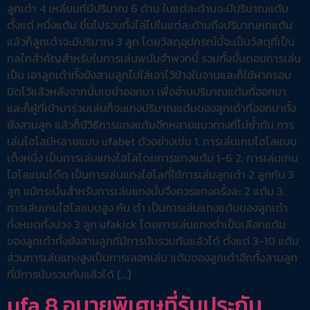
ลูกเต๋า 4 เหลี่ยมที่มีปริมาณ 6 ด้าน ในแต่ละด้านจะมีปริมาณแต้ม
ตั้งแต่ หนึ่งแต้ม ขึ้นไปรวมทั้งไล่ไปในแต่ละด้านถึงปริมาณหกแต้ม
แล้วก็ลูกเต๋าจะมีปริมาณ 3 ลูก โดยวัสดุอุปกรณ์นี้จะเป็นวัสดุที่เป็น
กลไกสำคัญสำหรับในการเล่นพนันจำพวกนี้ รวมทั้งขั้นตอนการเล่น
เป็น เอาลูกเต๋าทั้งยังสามลูกไปใส่เอาไว้ข้างในจานและก็ใช้ฝาครอบ
ปิดไว้แล้วหลังจากนั้นเขย่าออกมา เพื่ออ่านปริมาณแต้มที่ออกมา
และก็ผู้ที่เข้ามาร่วมเล่นก็จะแทงปริมาณแต้มของลูกเต๋าที่ออกมาทั้ง
ยังสามลูก แล้วก็มีวิธีการแทงแต้มอีกหลายแนวทางที่ไม่ซ้ำกัน การ
เล่นไฮโลมีหลายแบบ ufabet ตัวอย่างเช่น 1. การเล่นเกมไฮโลแบบ
เต็งหนึ่ง เป็นการเล่นแทงไฮโลโดยการแทงแต้ม 1-6 2. การเล่นเกม
ไฮโลแบบโต๊ด เป็นการเล่นแทงไฮโลที่ใช้การเล่นลูกเต๋า 2 ลูกกับ 3
ลูก แม้กระนั้นสำหรับการเล่นแทงนั้นจึงควรแทงครั้งละ 2 แต้ม 3.
การเล่นเกมไฮโลแบบสูง กับ ต่ำ เป็นการเล่นแทงแต้มของลูกเต๋า
ทั้งหมดทั้งปวง 3 ลูก ufakick โดยการเล่นแทงต่ำเป็นเลือกแต้ม
ของลูกเต๋าทั้งยังสามลูกที่มีการนับรวมกันแล้วได้ ตั้งแต่ 3-10 แต้ม
ส่วนการเล่นแทงสูงเป็นการเลอกเล่น แต้มของลูกเต๋าอีกทั้งสามลูก
ที่มีการนับรวมกันแล้วได้ […]
ufa 8 อุบายพิเศษที่รับประกัน