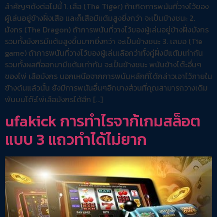
สำคัญๆดังต่อไปนี้ 1. เสือ (The Tiger) ถ้าเกิดการพนันที่วางไว้ของ
ผู้เล่นอยู่ข้างฝั่งเสือ และก็เสือมีแต้มสูงยิ่งกว่า จะเป็นข้างชนะ 2.
มังกร (The Dragon) ถ้าการพนันที่วางไว้ของผู้เล่นอยู่ข้างฝั่งมังกร
รวมทั้งมังกรมีแต้มสูงขึ้นมากยิ่งกว่า จะเป็นข้างชนะ 3. เสมอ (Tie
game) ถ้าการพนันที่วางไว้ของผู้เล่นเลือกว่าทั้งคู่ฝั่งมีแต้มเท่ากัน
รวมทั้งผลที่ออกมามีแต้มเท่ากัน จะเป็นข้างชนะ พนันข้างโต๊ะอื่นๆ
ของไพ่ เสือมังกร นอกเหนือจากการพนันหลักที่ได้กล่าวเอาไว้ภายใน
ข้างต้นแล้วนั้น ยังมีการพนันอื่นๆอีกบางส่วนที่คุณสามารถวางเดิม
พันบนโต๊ะไพ่เสือมังกรได้อีก […]
ufakick การทำไรจาก้เกมสล็อต
แบบ 3 แถวทำได้ไม่ยาก