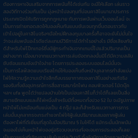
ต้องการหาเงินเสริมจากการพนันก็ได้เช่นกัน จะมีให้เลือก เล่นราว
สองวิถีทางร่วมกันเป็น มุ่งหน้าไปลงทุนที่บ่อนคาสิโนนานาประการ
ประเทศเปิดให้บริการถูกกฎหมาย กับการพนันผ่านเว็บออนไลน์ จะ
เป็นการถ่ายทอดสดให้มองเห็นกันแบบชันเจนทุกขึ้นตอนราวกับ
เข้าไปอยู่ในคาสิโนจริงๆมือใหม่ฝึกลงทุนบางครั้งก็อาจจะยังไม่มั่นใจ
ว่าจะเล่นพนันอะไรดีแต่ละเกมมีวิธีการได้กำไรอย่างไร มีชื่อเสียงกัน
ดีสำหรับไพ่โป๊กเกอร์ซึ่งมีผู้กระทำเงินจากเกมนี้ไปแล้วปริมาณเป็น
อย่างมาก เนื่องมาจากแนวทางการเล่นข้อตกลงนั้นมิได้มีความสลับ
ซับซ้อนแถมยังเข้าใจง่าย โดยการประลองระบบออนไลน์นั้นจะ
เป็นการไลฟ์สดแบบเรียลไทม์ให้มองเห็นถึงหน้าบุคลากรกำลังแบ่ง
ไพ่ให้ความรู้ความเข้าใจสึกถึงบรรยากาศของคาสิโนอย่างแท้จริง
รองรับทั้งยังอุปกรณ์การสื่อสารสมาร์ทโฟน คอมพิวเตอร์ โน้ตบุ๊ค
ฯลฯ ufa พูดได้ว่าแปลงบ้านให้เป็นบ่อนคาสิโนก็ว่าได้ก็เลยเป็นสิ่ง
สบายอีกแบบและก็ไพ่หนึ่งสำหรับมีทั้งหมดทั้งปวง 52 ใบ จะมีรูปภาพ
หน้าไพ่ไม่เหมือนกันแบ่งเป็น 4 กรุ๊ป และก็สำหรับแนวทางการการ
เล่นนั้นบุคลากรจะกระทำแจกไพ่ให้ผู้เล่นปริมาณเสมอภาคผู้เล่น
ต้องหาไพ่ที่ดีเยี่ยมที่สุดในมือปริมาณ 5 ใบให้ได้ แม้กระนั้นนักพนัน
จะมองไม่เห็นหน้าไพ่ของคู่อริจวบจนกระทั่งจะจบการประลองก็เลย
เป็นการแข่งที่เชิญชวนลุ้นในแต่ละวินาที ทั้งยังมีการจัดแถวหน้าไพ่