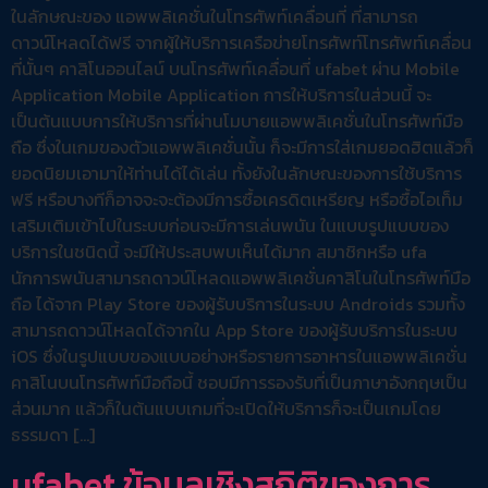
ในลักษณะของ แอพพลิเคชั่นในโทรศัพท์เคลื่อนที่ ที่สามารถ
ดาวน์โหลดได้ฟรี จากผู้ให้บริการเครือข่ายโทรศัพท์โทรศัพท์เคลื่อน
ที่นั้นๆ คาสิโนออนไลน์ บนโทรศัพท์เคลื่อนที่ ufabet ผ่าน Mobile
Application Mobile Application การให้บริการในส่วนนี้ จะ
เป็นต้นแบบการให้บริการที่ผ่านโมบายแอพพลิเคชั่นในโทรศัพท์มือ
ถือ ซึ่งในเกมของตัวแอพพลิเคชั่นนั้น ก็จะมีการใส่เกมยอดฮิตแล้วก็
ยอดนิยมเอามาให้ท่านได้ได้เล่น ทั้งยังในลักษณะของการใช้บริการ
ฟรี หรือบางทีก็อาจจะจะต้องมีการซื้อเครดิตเหรียญ หรือซื้อไอเท็ม
เสริมเติมเข้าไปในระบบก่อนจะมีการเล่นพนัน ในแบบรูปแบบของ
บริการในชนิดนี้ จะมีให้ประสบพบเห็นได้มาก สมาชิกหรือ ufa
นักการพนันสามารถดาวน์โหลดแอพพลิเคชั่นคาสิโนในโทรศัพท์มือ
ถือ ได้จาก Play Store ของผู้รับบริการในระบบ Androids รวมทั้ง
สามารถดาวน์โหลดได้จากใน App Store ของผู้รับบริการในระบบ
iOS ซึ่งในรูปแบบของแบบอย่างหรือรายการอาหารในแอพพลิเคชั่น
คาสิโนบนโทรศัพท์มือถือนี้ ชอบมีการรองรับที่เป็นภาษาอังกฤษเป็น
ส่วนมาก แล้วก็ในต้นแบบเกมที่จะเปิดให้บริการก็จะเป็นเกมโดย
ธรรมดา […]
ufabet ข้อมูลเชิงสถิติของการ