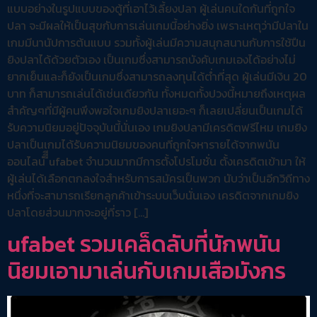
แบบอย่างในรูปแบบของตู้ที่เอาไว้เลี้ยงปลา ผู้เล่นคนใดกันที่ถูกใจ
ปลา จะมีผลให้เป็นสุขกับการเล่นเกมนี้อย่างยิ่ง เพราะเหตุว่ามีปลาใน
เกมมีนานัปการต้นแบบ รวมทั้งผู้เล่นมีความสนุกสนานกับการใช้ปืน
ยิงปลาได้ด้วยตัวเอง เป็นเกมซึ่งสามารถบังคับเกมเองได้อย่างไม่
ยากเย็นและก็ยังเป็นเกมซึ่งสามารถลงทุนได้ต่ำที่สุด ผู้เล่นมีเงิน 20
บาท ก็สามารถเล่นได้เช่นเดียวกัน ทั้งหมดทั้งปวงนี้หมายถึงเหตุผล
สำคัญๆที่มีผู้คนพึงพอใจเกมยิงปลาเยอะๆ ก็เลยเปลี่ยนเป็นเกมได้
รับความนิยมอยู่ปัจจุบันนี้นั่นเอง เกมยิงปลามีเครดิตฟรีไหม เกมยิง
ปลาเป็นเกมได้รับความนิยมของคนที่ถูกใจหารายได้จากพนัน
ออนไลน์ ีีีufabet จำนวนมากมีการตั้งโปรโมชั่น ตั้งเครดิตเข้ามา ให้
ผู้เล่นได้เลือกตกลงใจสำหรับการสมัครเป็นพวก นับว่าเป็นอีกวิถีทาง
หนึ่งที่จะสามารถเรียกลูกค้าเข้าระบบเว็บนั่นเอง เครดิตจากเกมยิง
ปลาโดยส่วนมากจะอยู่ที่ราว […]
ufabet รวมเคล็ดลับที่นักพนัน
นิยมเอามาเล่นกับเกมเสือมังกร