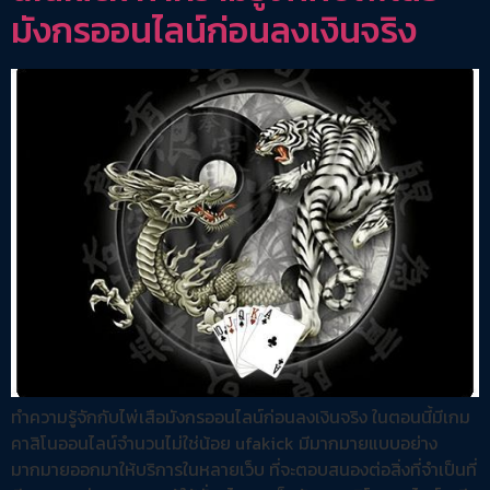
มังกรออนไลน์ก่อนลงเงินจริง
ทำความรู้จักกับไพ่เสือมังกรออนไลน์ก่อนลงเงินจริง ในตอนนี้มีเกม
คาสิโนออนไลน์จำนวนไม่ใช่น้อย ufakick มีมากมายแบบอย่าง
มากมายออกมาให้บริการในหลายเว็บ ที่จะตอบสนองต่อสิ่งที่จำเป็นที่