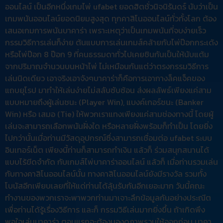
ออนไลน์ เป็นอีกหนึ่งเกมไพ่ ufabet ยอดฮิตชั่วนิจนิรันดร์ นับว่าเป็น
เกมพนันออนไลน์ยอดนิยมสูงสุด ทุกคาสิโนออนไลน์ทั่วทั้งโลก ต้อง
เสนอเกมการพนันบาคาร่า เพราะเหตุว่าเป็นเกมพนันที่จบง่ายเร็ว
กรรมวิธีการเล่นก็ง่าย ต้นแบบการเล่นเกมส์คล้ายกับไพ่ป๊อกกระเด้ง
หรือไพ่ป๊อก 8 ป๊อก 9 ที่คนธรรมดาทั่วไปเคยชินกันเป็นให้นับแต้ม
จากปริมาณจำนวนบนหน้าไพ่ ไม่เหมือนกันแต่ว่าตรงกรรมวิธีการ
เล่นนิดเดียว เอาจริงเอาจังๆบาคาร่าก็คือการเอากางล็คแจ็คของ
แถบยุโรป มาทำให้เล่นง่ายไม่สลับซับซ้อน ส่งผลลัพธ์เพียงแค่สาม
แบบหมายถึงผู้เล่นชนะ (Player Win), แบงค์เกอร์ชนะ (Banker
Win) หรือ เสมอ (Tie) ให้พวกเราแทงเพียงแค่สามช่องทางนี้ โดยผู้
เล่นจะสามารถเลือกพนันฝั่งใด หรือหลายฝั่งพร้อมก็ทำเป็น โดยยิ่ง
ไปกว่านั้นเมื่อท่านมีวัสดุอุปกรณ์ซึ่งสามารถเชื่อมต่อ ufabet ระบบ
อินเทอร์เน็ต เพียงนี้ท่านก็สามารถทำเงิน แล้วก็ ร่วมสนุกสนานได้
แบบไร้ขีดจำกัด กับเกมส์ไพ่บาคาร่าออนไลน์ แล้วก็ เมื่อท่านรวมเล่น
กับทางคาสิโนออนไลน์นั้น ทางคาสิโนออนไลน์ยังมีรางวัล รวมทั้ง
โบนัสอีกเพียบเลยที่ให้แด่ท่านได้ลุ้นรับกันอีกเยอะมาก วันนี้คณะ
ทำงานของพวกเราจะพาพวกท่านมาเจาะลึกข้อมูลกันอย่างประณีต
เพื่อท่านได้รู้เรื่องวิธีการ และก็ กรรมวิธีเล่นมากยิ่งขึ้น ถ้าเกิดพึง
พอใจเล่นบาคาร่า ตอนแรกจะต้องมองดูภาพรวมให้ออกก่อน บาคา