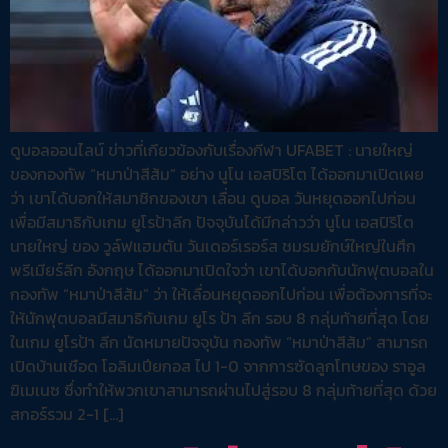
ดูบอลออนไลน์ ข่าวที่เกียวข้องกับเรื่องกีฬา UFABET : นายใหญ่
ของกองทัพ “หมาป่าสีส้ม” อย่าง นูโน เอสปิริโต ได้ออกมาเปิดเผย
ว่า เขาได้บอกให้สมาชิกของเขา เลื่อน ดูบอล วันหยุดออกไปก่อน
เพื่อมีสมาธิกับเกม ยูโรป้าลีก ปัจจุบันได้มีกล่าวว่า นูโน เอสปิริโต
นายใหญ่ ของ วูล์ฟแฮมตัน วันเดอร์เรอร์ส ชมรมยักษ์ใหญ่ในศึก
พรีเมียร์ลีก อังกฤษ ได้ออกมาเปิดใจว่า เขาได้บอกกับนักฟุตบอลใน
กองทัพ “หมาป่าสีส้ม” ว่า ให้เลื่อนหยุดออกไปก่อน เพื่อต้องการที่จะ
ให้นักฟุตบอลมีสมาธิกับเกม ยูโร ป้า ลีก รอบ 8 กลุ่มท้ายที่สุด โดย
ในเกม ยูโรป้า ลีก นัดหมายปัจจุบัน กองทัพ “หมาป่าสีส้ม” สามารถ
เปิดบ้านเชือด โอลิมเปียกอส ไป 1-0 จากการซัดลูกโทษของ ราอูล
ฆิเมเนซ ซึ่งทำให้พวกเขาสามารถผ่านไปสู่รอบ 8 กลุ่มท้ายที่สุด ด้วย
สกอร์รวม 2-1 […]