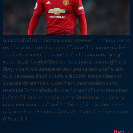
ดูบอลออนไลน์ ข่าวที่เกี่ยวข้องกับกีฬา UFABET : นายใหญ่ของกอง
ทัพ “ปีศาจแดง” อย่าง โอเล่ กุนนาร์ โซลชาร์ ได้ออกมากระทั่งถึงชัด
ว่า อเล็กซิส ซานเชซ ได้บรรลุกติกา ย้ายไปร่วมกองทัพ “งูใหญ่”
แบบถาวรแล้ว ปัจจุบันได้มีกล่าวว่า โอเล่ กุนนาร์ โซลชาร์ ผู้จัดการ
ทีมฟุตบอลชาวประเทศนอร์เวย์ ของ แมนเชสเตอร์ ยูไนเต็ด สมา
พันธ์ ผลบอลสด ยักษ์ใหญ่ในศึก พรีเมียร์ลีก อังกฤษ ได้ออกมา
รับรองแล้วว่า อเล็กซิส ซานเชซ ตัวเติมเกมรุกจากฝั่งขวาชาว
ประเทศชิลี ได้ตกลงย้ายไปร่วมกองทัพ อินเตอร์ มิลาน ชมรมชิ่อดัง
ในศึก กัลโช่ เซเรีย อา อิตาลี แบบถาวรเป็นที่เป็นระเบียบแล้ว ข้าง
หลังพาทีมเอาชนะ ลาสค์ ลินซ์ 2-1 ในเกมยูโรป้า ลีก สำหรับ ห้อง
เครื่องชาวประเทศชิลีอย่าง อเล็กซิส ชีวิตกิจการค้าหน้าแข้งของเขา
ที่ “โอลด์ […]
Next
→