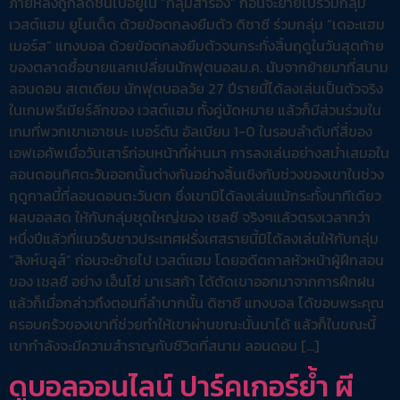
ภายหลังถูกลดชั้นไปอยู่ใน “กลุ่มสำรอง” ก่อนจะย้ายไปร่วมกลุ่ม
เวสต์แฮม ยูไนเต็ด ด้วยข้อตกลงยืมตัว ดิซาซี ร่วมกลุ่ม “เดอะแฮม
เมอร์ส” แทงบอล ด้วยข้อตกลงยืมตัวจนกระทั่งสิ้นฤดูในวันสุดท้าย
ของตลาดซื้อขายแลกเปลี่ยนนักฟุตบอลม.ค. นับจากย้ายมาที่สนาม
ลอนดอน สเตเดียม นักฟุตบอลวัย 27 ปีรายนี้ได้ลงเล่นเป็นตัวจริง
ในเกมพรีเมียร์ลีกของ เวสต์แฮม ทั้งคู่นัดหมาย แล้วก็มีส่วนร่วมใน
เกมที่พวกเขาเอาชนะ เบอร์ตัน อัลเบียน 1-0 ในรอบลำดับที่สี่ของ
เอฟเอคัพเมื่อวันเสาร์ก่อนหน้าที่ผ่านมา การลงเล่นอย่างสม่ำเสมอใน
ลอนดอนทิศตะวันออกนั้นต่างกันอย่างสิ้นเชิงกับช่วงของเขาในช่วง
ฤดูกาลนี้ที่ลอนดอนตะวันตก ซึ่งเขามิได้ลงเล่นแม้กระทั้งนาทีเดียว
ผลบอลสด ให้กับกลุ่มชุดใหญ่ของ เชลซี จริงๆแล้วตรงเวลากว่า
หนึ่งปีแล้วที่แนวรับชาวประเทศฝรั่งเศสรายนี้มิได้ลงเล่นให้กับกลุ่ม
“สิงห์บลูส์” ก่อนจะย้ายไป เวสต์แฮม โดยอดีตกาลหัวหน้าผู้ฝึกสอน
ของ เชลซี อย่าง เอ็นโซ่ มาเรสก้า ได้ตัดเขาออกมาจากการฝึกฝน
แล้วก็เมื่อกล่าวถึงตอนที่ลำบากนั้น ดิซาซี แทงบอล ได้ขอบพระคุณ
ครอบครัวของเขาที่ช่วยทำให้เขาผ่านขณะนั้นมาได้ แล้วก็ในขณะนี้
เขากำลังจะมีความสำราญกับชีวิตที่สนาม ลอนดอน […]
ดูบอลออนไลน์ ปาร์คเกอร์ย้ำ ผี