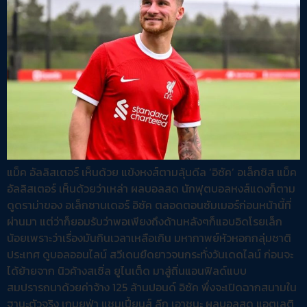
แม็ค อัลลิสเตอร์ เห็นด้วย แข้งหงส์ตามลุ้นดีล ‘อิซัค’ อเล็กซิส แม็ค
อัลลิสเตอร์ เห็นด้วยว่าเหล่า ผลบอลสด นักฟุตบอลหงส์แดงก็ตาม
ดูดราม่าของ อเล็กซานเดอร์ อิซัค ตลอดตอนซัมเมอร์ก่อนหน้านี้ที่
ผ่านมา แต่ว่าก็ยอมรับว่าพอเพียงถึงด้านหลังๆก็แอบอิดโรยเล็ก
น้อยเพราะว่าเรื่องมันกินเวลาเหลือเกิน มหากาพย์หัวหอกกลุ่มชาติ
ประเทศ ดูบอลออนไลน์ สวีเดนยืดยาวจนกระทั่งวันเดดไลน์ ก่อนจะ
ได้ย้ายจาก นิวค้างสเซิ่ล ยูไนเต็ด มาสู่ถิ่นแอนฟิลด์แบบ
สมปรารถนาด้วยค่าจ้าง 125 ล้านปอนด์ อิซัค พึ่งจะเปิดฉากสนามใน
ฐานะตัวจริง เกมยูฟ่า แชมเปี้ยนส์ ลีก เอาชนะ ผลบอลสด แอตเลติ