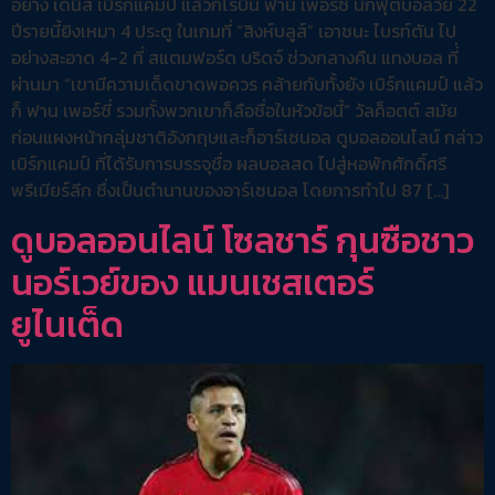
อย่าง เดนิส เบิร์กแคมป์ แล้วก็โรบิน ฟาน เพอร์ซี่ นักฟุตบอลวัย 22
ปีรายนี้ยิงเหมา 4 ประตู ในเกมที่ “สิงห์บลูส์” เอาชนะ ไบรท์ตัน ไป
อย่างสะอาด 4-2 ที่ สแตมฟอร์ด บริดจ์ ช่วงกลางคืน แทงบอล ที่่
ผ่านมา “เขามีความเด็ดขาดพอควร คล้ายกับทั้งยัง เบิร์กแคมป์ แล้ว
ก็ ฟาน เพอร์ซี่ รวมทั้งพวกเขาก็ลือชื่อในหัวข้อนี้” วัลค็อตต์ สมัย
ก่อนแผงหน้ากลุ่มชาติอังกฤษและก็อาร์เซนอล ดูบอลออนไลน์ กล่าว
เบิร์กแคมป์ ที่ได้รับการบรรจุชื่อ ผลบอลสด ไปสู่หอพักศักดิ์ศรี
พรีเมียร์ลีก ซึ่งเป็นตำนานของอาร์เซนอล โดยการทำไป 87 […]
ดูบอลออนไลน์ โซลชาร์ กุนซือชาว
นอร์เวย์ของ แมนเชสเตอร์
ยูไนเต็ด