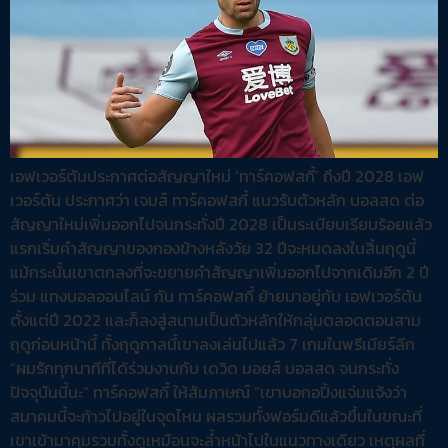
เอฟเวอร์ตันประกาศต่อสัญญาใหม่ ‘ทาร์คอฟสกี้’ ถึงปี 2028 เอฟ
เวอร์ตัน ประกาศว่า เจมส์ ทาร์คอฟสกี้ แนวรับตัวหลัก บอลสด ต่อ
สัญญาใหม่เพิ่มออกไปจนกระทั่งปี 2028 เป็นระเบียบเรียบร้อยแล้ว
แรกเริ่มคำสัญญาของกองข้างหลังวัย 32 ปีจะหมดลงในสิ้นฤดูนี้
แม้กระนั้นเขาตกลงที่จะขยายคำสัญญาเพิ่มออกไปจากเดิมอีก 2 ปี
ร่วม แทงบอลออนไลน์ กัน ทาร์คอฟสกี้ ย้ายมาอยู่กับ เอฟเวอร์ตัน
ตั้งแต่ปี 2022 และก็ลงสู่สนามเป็นตัวหลักให้กลุ่มตลอดตอนสาม
ฤดูก่อนหน้านี้ ทั้งฤดูกาลนี้เขาลงเล่นไปแล้ว 7 เกมในพรีเมียร์ลีก
“ผมรักทุกนาทีที่ได้ร่วมงานกับ เดวิด มอยส์ บอลสด จนกระทั่ง
ปัจจุบันนี้นะ” ทาร์คอฟสกี้ ให้สัมภาษณ์ “เขาบอกอปิ้งแจ่มแจ้งว่า
สมาคมนี้จะก้าวไปอยู่ในจุดไหน ผลรวมทั้งฟอร์มดีแล้วขึ้นในขณะที่
เขาเข้ามาคุมรวมทั้งดูเหมือนจะล้ำหน้าไปในแนวทางเดียว เหตุผลที่