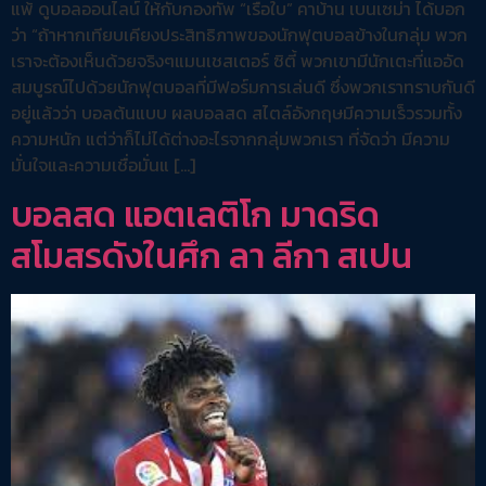
แพ้ ดูบอลออนไลน์ ให้กับกองทัพ “เรือใบ” คาบ้าน เบนเซม่า ได้บอก
ว่า “ถ้าหากเทียบเคียงประสิทธิภาพของนักฟุตบอลข้างในกลุ่ม พวก
เราจะต้องเห็นด้วยจริงๆแมนเชสเตอร์ ซิตี้ พวกเขามีนักเตะที่แออัด
สมบูรณ์ไปด้วยนักฟุตบอลที่มีฟอร์มการเล่นดี ซึ่งพวกเราทราบกันดี
อยู่แล้วว่า บอลต้นแบบ ผลบอลสด สไตล์อังกฤษมีความเร็วรวมทั้ง
ความหนัก แต่ว่าก็ไม่ได้ต่างอะไรจากกลุ่มพวกเรา ที่จัดว่า มีความ
มั่นใจและความเชื่อมั่นแ […]
บอลสด แอตเลติโก มาดริด
สโมสรดังในศึก ลา ลีกา สเปน