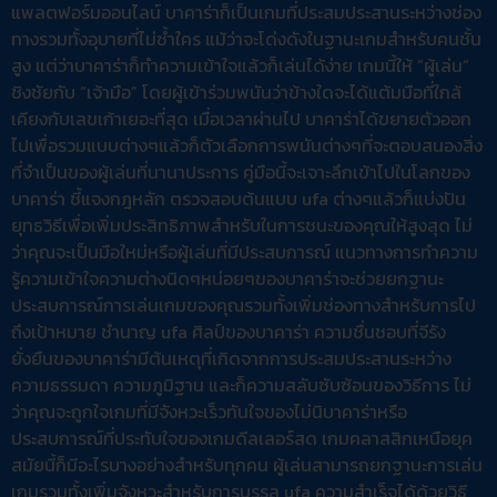
แพลตฟอร์มออนไลน์ บาคาร่าก็เป็นเกมที่ประสมประสานระหว่างช่อง
ทางรวมทั้งอุบายที่ไม่ซ้ำใคร แม้ว่าจะโด่งดังในฐานะเกมสำหรับคนชั้น
สูง แต่ว่าบาคาร่าก็ทำความเข้าใจแล้วก็เล่นได้ง่าย เกมนี้ให้ “ผู้เล่น”
ชิงชัยกับ “เจ้ามือ” โดยผู้เข้าร่วมพนันว่าข้างใดจะได้แต้มมือที่ใกล้
เคียงกับเลขเก้าเยอะที่สุด เมื่อเวลาผ่านไป บาคาร่าได้ขยายตัวออก
ไปเพื่อรวมแบบต่างๆแล้วก็ตัวเลือกการพนันต่างๆที่จะตอบสนองสิ่ง
ที่จำเป็นของผู้เล่นที่นานาประการ คู่มือนี้จะเจาะลึกเข้าไปในโลกของ
บาคาร่า ชี้แจงกฎหลัก ตรวจสอบต้นแบบ ufa ต่างๆแล้วก็แบ่งปัน
ยุทธวิธีเพื่อเพิ่มประสิทธิภาพสำหรับในการชนะของคุณให้สูงสุด ไม่
ว่าคุณจะเป็นมือใหม่หรือผู้เล่นที่มีประสบการณ์ แนวทางการทำความ
รู้ความเข้าใจความต่างนิดๆหน่อยๆของบาคาร่าจะช่วยยกฐานะ
ประสบการณ์การเล่นเกมของคุณรวมทั้งเพิ่มช่องทางสำหรับการไป
ถึงเป้าหมาย ชำนาญ ufa ศิลป์ของบาคาร่า ความชื่นชอบที่จีรัง
ยั่งยืนของบาคาร่ามีต้นเหตุที่เกิดจากการประสมประสานระหว่าง
ความธรรมดา ความภูมิฐาน และก็ความสลับซับซ้อนของวิธีการ ไม่
ว่าคุณจะถูกใจเกมที่มีจังหวะเร็วทันใจของไม่นิบาคาร่าหรือ
ประสบการณ์ที่ประทับใจของเกมดีลเลอร์สด เกมคลาสสิกเหนือยุค
สมัยนี้ก็มีอะไรบางอย่างสำหรับทุกคน ผู้เล่นสามารถยกฐานะการเล่น
เกมรวมทั้งเพิ่มจังหวะสำหรับการบรรลุ ufa ความสำเร็จได้ด้วยวิธี