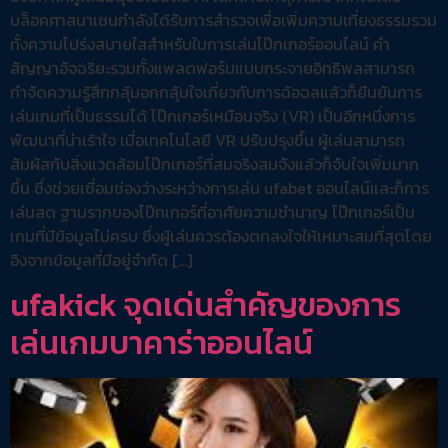
บล็อคศาสนาเชนกำลังได้รับการสำรวจเพื่อเพิ่มความเที่ยงธรรมรวม
ทั้งความโปร่งสบายใสสำหรับในการเล่นโป๊กเกอร์ออนไลน์ คำ
สัญญาอัจฉริยะรวมทั้งแพลตฟอร์มแบบกระจายอิทธิพลสามารถ
กำจัดความรู้สึกกลุ้มอกกลุ้มใจเกี่ยวกับการฉ้อฉลแล้วก็ยืนยันการ
เล่นเกมที่เป็นธรรมได้ โป๊กเกอร์เหมือนจริง (VR) เป็นอีกหนึ่งการ
พัฒนาที่น่าเร้าใจ เมื่อเทคโนโลยี VR ปรับปรุงขึ้น ผู้เล่นสามารถ
สัมผัสกับสิ่งแวดล้อมโป๊กเกอร์ที่สมจริงสมจังแล้วก็จับใจเพิ่มมาก
ขึ้น ซึ่งช่วยเชื่อมช่องว่างระหว่างการเล่น ufabet ออนไลน์และก็การ
เล่นสด ฐานรากของโป๊กเกอร์ที่อาศัยความชำนาญ โป๊กเกอร์เป็น
เกมที่มีข้อมูลไม่ครบ ซึ่งผู้เล่นควรต้องตกลงใจให้เหมาะสมที่สุดโดย
อิงจากข้อมูลที่มีอยู่จำกัด […]
ufakick จุดเด่นสำคัญของการ
เล่นเกมบาคาร่าออนไลน์