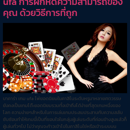
ufa การฝึกหัดความสามารถของ
คุณ ด้วยวิธีการที่ถูก
บาคาร่า เกม ufa ไพ่ยอดนิยมในคาสิโนระดับหรูมาหลายศตวรรษ
ยังคงเป็นเกมโต๊ะยอดนิยมรวมทั้งเข้าถึงได้ง่ายที่สุดเกมหนึ่งของ
โลก ความง่ายๆสำหรับในการเล่นเกมประสมประสานกับความสลับ
ซับซ้อนทำให้เกมนี้เป็นที่ชอบใจในกลุ่มผู้เล่นระดับที่ค่อนข้างสูงแล้วก็
ผู้เล่นทั่วๆไป ไม่ว่าคุณจะก้าวเข้าไปในคาสิโนใช่หรือเข้าระบบบน