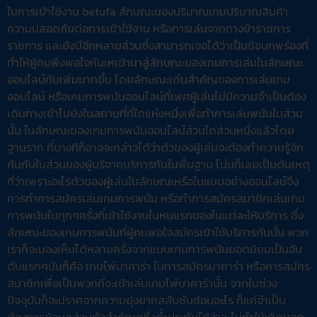
ในการเข้าใช้งาน betufa ลักษณะของปริมาณเกมปริมาณสินค้า
ความปลอดภัยต่อการเข้าใช้งาน หรือการเล่นจากทางข้าราชการ
ราชการ และยังมีอีกหลายส่วนซึ่งสามารถเจอได้ว่าเป็นข้อบกพร่องที่
ทำให้ผู้คนพึงพอใจหันเหเข้ามาสู่ลักษณะของเกมการเล่นในลักษณะ
ออนไลน์กันเพิ่มมากขึ้น โดยลักษณะเด่นสำคัญของการเล่นเกม
ออนไลน์ หรือเกมการพนันออนไลน์ที่เพศผู้เล่นไม่มีความจำเป็นต้อง
เดินทางเข้าไปยังในสถานที่ที่ใดแห่งหนึ่งเพื่อทำการเล่นพนันในส่วน
นั้น ในลักษณะของเกมการพนันออนไลน์ส่วนใดส่วนหนึ่งแล้วโดย
ฐานราก ที่บางทีก็อาจจะกล่าวได้ว่าตัวของผู้เล่นจะต้องทำความรู้จัก
กันกับในส่วนของผู้บริจาคบริการกันในพื้นฐาน โน่นก็เลยเป็นต้นเหตุ
ที่ว่าเพราะอะไรตัวของผู้เล่นในลักษณะหรือในแบบอย่างออนไลน์จึง
ควรทำการสมัครเล่นเกมการพนัน หรือทำการสมัครสมาชิกเล่นเกม
การพนันในทุกๆครั้งที่เข้าใช้งานในหนแรกของในแต่ละให้บริการ ซึ่ง
ลักษณะของเกมการพนันที่ผู้คนพอใจสมัครเข้าใช้บริการกันนั้น พวก
เราก็จะมองเห็นได้หลายครั้งจากแบบเกมการพนันยอดนิยมเป็นอัน
ดับแรกๆมันก็คือ เกมไพ่บาคาร่า ในการสมัครบาคาร่า หรือการสมัคร
สมาชิกเพื่อเป็นพวกที่จะเข้าเล่นเกมไพ่บาคาร่านั้น จากในช่วง
ปัจจุบันก็จะปราศจากความยุ่งยากสลับซับซ้อนอะไร ก็แค่จำเป็น