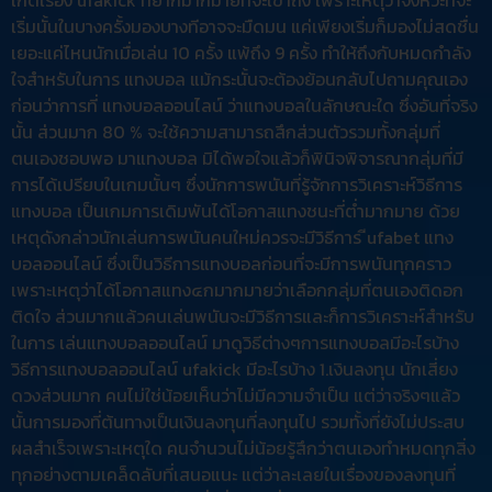
เริ่มนั้นในบางครั้งมองบางทีอาจจะมืดมน แค่เพียงเริ่มก็มองไม่สดชื่น
เยอะแค่ไหนนักเมื่อเล่น 10 ครั้ง แพ้ถึง 9 ครั้ง ทำให้ถึงกับหมดกำลัง
ใจสำหรับในการ แทงบอล แม้กระนั้นจะต้องย้อนกลับไปถามคุณเอง
ก่อนว่าการที่ แทงบอลออนไลน์ ว่าแทงบอลในลักษณะใด ซึ่งอันที่จริง
นั้น ส่วนมาก 80 % จะใช้ความสามารถสึกส่วนตัวรวมทั้งกลุ่มที่
ตนเองชอบพอ มาแทงบอล มิได้พอใจแล้วก็พินิจพิจารณากลุ่มที่มี
การได้เปรียบในเกมนั้นๆ ซึ่งนักการพนันที่รู้จักการวิเคราะห์วิธีการ
แทงบอล เป็นเกมการเดิมพันได้โอกาสแทงชนะที่ต่ำมากมาย ด้วย
เหตุดังกล่าวนักเล่นการพนันคนใหม่ควรจะมีวิธีการ ีufabet แทง
บอลออนไลน์ ซึ่งเป็นวิธีการแทงบอลก่อนที่จะมีการพนันทุกคราว
เพราะเหตุว่าได้โอกาสแทง๔กมากมายว่าเลือกกลุ่มที่ตนเองติดอก
ติดใจ ส่วนมากแล้วคนเล่นพนันจะมีวิธีการและก็การวิเคราะห์สำหรับ
ในการ เล่นแทงบอลออนไลน์ มาดูวิธีต่างๆการแทงบอลมีอะไรบ้าง
วิธีการแทงบอลออนไลน์ ufakick มีอะไรบ้าง 1.เงินลงทุน นักเสี่ยง
ดวงส่วนมาก คนไม่ใช่น้อยเห็นว่าไม่มีความจำเป็น แต่ว่าจริงๆแล้ว
นั้นการมองที่ต้นทางเป็นเงินลงทุนที่ลงทุนไป รวมทั้งที่ยังไม่ประสบ
ผลสำเร็จเพราะเหตุใด คนจำนวนไม่น้อยรู้สึกว่าตนเองทำหมดทุกสิ่ง
ทุกอย่างตามเคล็ดลับที่เสนอแนะ แต่ว่าละเลยในเรื่องของลงทุนที่