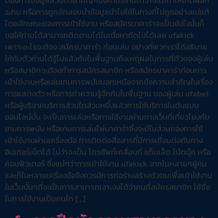
ต้องการข้อมูลส่วนตัวสำคัญๆซึ่งค้ำประกันได้ว่าจะไม่ทำให้เกิดผลก
ระทบ หรือการถูกลักลอบนำข้อมูลนำไปใช้ในทางที่ไม่ถูกอย่างแน่แท้
โดยลักษณะของการเข้าใช้งาน หรือสมัครบาคาร่าจะเป็นยังไงนั้นก็
ขอให้ท่านได้สามารถติดตามได้ในเนื้อหาถัดไปได้เลย ufakick
เพราะอะไรจะต้อง สมัครบาคาร่า ก่อนเล่น อย่างที่พวกเราได้อธิบาย
ให้กับตัวท่านได้รู้ไปแล้วกันในพื้นฐานถึงเหตุผลในการที่ตัวของผู้เล่น
หรือสมาชิกจะต้องทำการสมัครสมาชิก หรือสมัครบาคาร่าก่อนการ
เข้าใช้งานหรือเล่นเกมการพนันนอกเหนือจากข้อความสำคัญในเรื่อง
การแสดงตัว หรือการทำความรู้จักกันในพื้นฐาน ของผู้เล่น ufabet
หรือผู้บริจาคบริการส่วนใดส่วนหนึ่งแล้วการใช้บริการในต้นแบบ
ออนไลน์นั้น จะเป็นการเล่นหรือการใช้งานผ่านทางเว็บที่เกี่ยวโยงกับ
เกมการพนัน หรือเกมการเล่นไพ่บาคาร่าซึ่งจะมีในส่วนของการใช้
เข้าใช้งานผ่านเครื่องมือ การติดต่อสื่อสารที่มีการเชื่อมต่อกับทาง
อินเทอร์เน็ตได้ ไม่ว่าจะเป็น โทรศัพท์เคลื่อนที่ แท็บเล็ต โน้ตบุ๊ค หรือ
คอมพิวเตอร์ ซึ่งแน่ๆว่าการเข้าใช้งาน ufakick จากในหลายๆผู้คน
และก็ในหลายเครื่องมือจึงควรมีการก่อร่างสร้างตัวตนเพื่อเข้าใช้งาน
ในเว็บนั้นๆที่จะเป็นการสามารถเจาะจงได้ว่าคนที่สมัครสมาชิก ใช้ชื่อ
ในการใช้งานเป็นคนใด […]