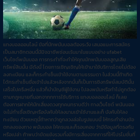
แทงบอลออนไลน์ ข้อที่นักพนันบอลต้องระวัง เสนอแนะการสมัคร
เป็นสมาชิกตอนนี้มีมิจฉาชีพซ่อนเร้นมาในแบบอย่าง ufabet
เว็บไซต์พนันบอล การกระทำที่จะทำให้คุณนักพนันบอลสูญเสีย
ทรัพย์สินนั้น มีดังนี้ โดยการเชิญเชิญให้เข้ามาใช้บริการโดยไม่ต้อง
ลงทะเบียน และก็กระทำเซ็นเข้าใช้งานตามธรรมดา ในส่วนนี้ถ้าเกิด
ได้กระทำเซ็นชื่อเข้าไปแล้วหลังจากนั้นก็เป็นการชิงทรัพย์สมบัตินั้น
เสร็จไปครึงหนึ่ง แล้วก็นำบัญชีผู้ใช้งาน ไปลงพนันหรือทำไม่ถูกต้อง
ตามกฎหมายที่นอกจากกการใช้บริการ แทงบอลออนไลน์ ก็เลย
ต้องการฝากให้นักเสี่ยงดวงทุกคนทราบดีว่า ทางเว็บไซต์ พนันบอล
จะไม่ทำเชื้อเชิญหรือบังคับให้ลงนามเข้าใช้งานและก็ บังคับให้ลง
ทะเบียน ด้วยเหตุนี้ถ้าหากว่าถูกลวงล่อในรูปแบบนี้ ให้กระทำอ่านข้อ
ตกลงของทาง พนันบอล ให้ครบและก็รอบคอบ ว่ามีข้อมูลที่ตรงกัน
หรือเปล่า ถ้าพบว่าขัดแย้งรวมทั้งมีการเสี่ยงจากการที่ให้โปรโมชั่นที่