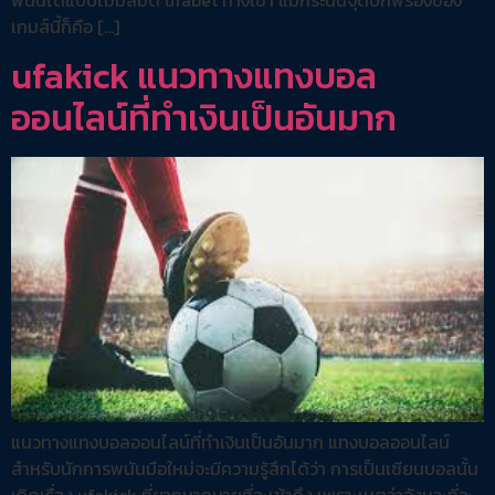
เกมส์นี้ก็คือ […]
ufakick แนวทางแทงบอล
ออนไลน์ที่ทำเงินเป็นอันมาก
แนวทางแทงบอลออนไลน์ที่ทำเงินเป็นอันมาก แทงบอลออนไลน์
สำหรับนักการพนันมือใหม่จะมีความรู้สึกได้ว่า การเป็นเซียนบอลนั้น
เกิดเรื่อง ufakick ที่ยากมากมายที่จะเข้าถึง เพราะเหตุว่าจังหวะที่จะ