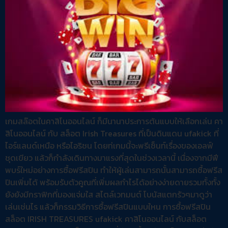
เกมสล๊อตในคาสิโนออนไลน์ ก็มีนานาประการต้นแบบให้เลือกเล่น คา
สิโนออนไลน์ กับ สล็อต Irish Treasures ที่เป็นดินแดน ufakick ที่
ไอร์แลนด์เหนือ หรือไอริชน โดยท่เกมนี้จะพรีเซ็นท์เรื่องของเอลฟ์
ชุดเขียว แล้วก็กำลังเดินทางมาแรงที่สุดในช่วงเวลานี้ เนื่องจากมีฟี
พบร์ใหม่อย่างการซื้อฟรีสปิน ทำให้ผู้เล่นสามารถนั้นสามารถซื้อฟรีส
ปินเพิ่มได้ พร้อมรับตัวคูณที่เพิ่มผลกำไรได้อย่างง่ายดายรวมทั้งทั้ง
ยังยังมีกราฟิกที่มองแจ่มใส สไตล์เวทมนต์ โบนัสแตกรัวๆมาดูว่า
เล่นเช่นไร แล้วก็กรรมวิธีการซื้อฟรีสปินแบบใหน การซื้อฟรีสปิน
สล็อต IRISH TREASURES ufakick คาสิโนออนไลน์ กับสล็อต