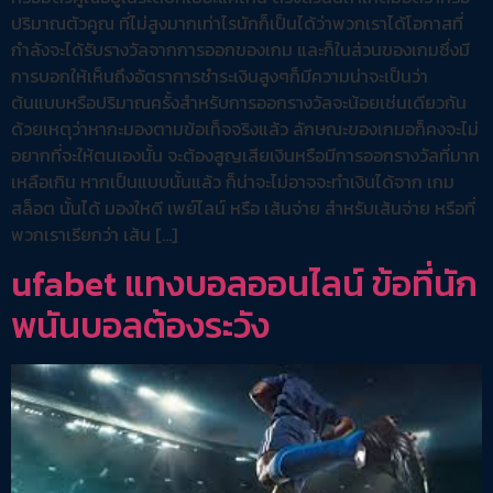
ปริมาณตัวคูณ ที่ไม่สูงมากเท่าไรนักก็เป็นได้ว่าพวกเราได้โอกาสที่
กำลังจะได้รับรางวัลจากการออกของเกม และก็ในส่วนของเกมซึ่งมี
การบอกให้เห็นถึงอัตราการชำระเงินสูงๆก็มีความน่าจะเป็นว่า
ต้นแบบหรือปริมาณครั้งสำหรับการออกรางวัลจะน้อยเช่นเดียวกัน
ด้วยเหตุว่าหากะมองตามข้อเท็จจริงแล้ว ลักษณะของเกมอก็คงจะไม่
อยากที่จะให้ตนเองนั้น จะต้องสูญเสียเงินหรือมีการออกรางวัลที่มาก
เหลือเกิน หากเป็นแบบนั้นแล้ว ก็น่าจะไม่อาจจะทำเงินได้จาก เกม
สล็อต นั้นได้ มองใหดี เพย์ไลน์ หรือ เส้นจ่าย สำหรับเส้นจ่าย หรือที่
พวกเราเรียกว่า เส้น […]
ufabet แทงบอลออนไลน์ ข้อที่นัก
พนันบอลต้องระวัง