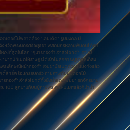
อตเตอรี่ไม่พลาดส่อง “เลขเด็ด” ธูปมงคล มี
จังหวัดพระนครศรีอยุธยา พสกนิกรหลายพันคนได้พา
่ที่สุดในโลก “กุมารทองคำเจ้าสัวโชคดี” เจ้าแม่
านาคมีที่เปิดให้ราษฎรได้เข้าไปสักการะบูชาและก็สิ่ง
ะพระลักษณ์หน้าทองคำ เจิมฝ่ามือเปิดดวงคนมั่งคั่งแล้ว
กดิ์สิทธิ์พร้อมครอบครัว ถ่ายภาพกับซุ้มดอกไม้
มารทองคำเจ้าสัวโชคดีทั้งยังน้ำแดง พิซซ่า รถจักรยาน
าณ 100 ลูกมาแก้บนปู่ฤาษีพระพรหมเมศแล้วก็นำน้ำ