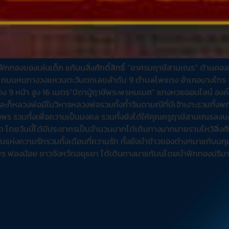
ทองของเล่นเด็ก แก้บนสิ่งศักดิ์สิทธิ์ “อาศรมฤาษีสามเณร” ด้านคอล
ุณ ถนนหนทางวงแหวนตะวันตกเลขลำดับ 9 ตำบลโพแตง อำเภอบางไทร 
 9 หน้า สูง 16 เมตร“บิดาปู่ฤาษีพระพรหมเมศ” แทงหวยออนไลน์ องค์ใหญ
ะก็หลวงพ่อมีในวิหารหลวงพ่อรวมทั้งถ้ำจินดามณีที่มีเจ้าเงาะรวมทั้งพญ
ขอพร รวมทั้งเพื่อความเป็นมงคล รวมทั้งยังได้ให้คุณครูฤาษีสามเณรลงน
ัด โดยวันนี้ได้มีประชากรเป็นจำนวนมากได้เดินทางมากมายราบไหว้สิ่งศั
แห่งความรักรวมทั้งเดือนที่ความรัก ทั้งยังนำข้าวของต่างๆมาแก้บนกุ
าพร ฟองน้อย ชาวจังหวัดอยุธยา ได้เดินทางมาแก้บนโดยนำฟักทองปริม