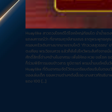
Huaylike สาวดวงโชคดีได้โชคใหญ่ก้อนโต นำน้ำแดงฟัก
แถลงการณ์ว่า ที่อาศรมฤาษีสามเณร ธาตุพระพุทธค
ครอบครัวเดินทางมากมายราบไหว้ “ท้าวเวสสุวรรณ” ปาง
ตะเคียน พระวิฆเนศวร แล้วก็ยังไปไหว้พระสังกัจจายน์แล
ศักดิ์สิทธิ์ต่างๆข้างในอาศรม เพื่อให้คอ หวย ขอโชค 
ก็ร่วมพิธีการมอบข้าวสาร ชูบิดาแก่ พรมน้ำมนต์หมื่นว
Huaylike ที่ดินอาศรมจัดไว้ตระเตรียมต้อนรับในตอนวัน
ของเล่นเด็ก ของหวานต่างๆดังนี้เจอ นางสาวกัณธิม
แดง 100 […]