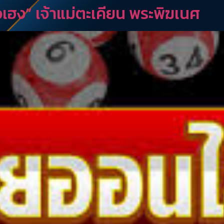
เฮง” เจ้าแม่ตะเคียน พระพิฆเนศ