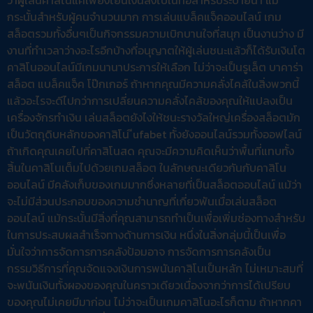
ว่าผู้เล่นคาสิโนแค่เพียงโยนเงินลงไปในท่อสำหรับระบายน้ำ แม้
กระนั้นสำหรับผู้คนจำนวนมาก การเล่นแบล็คแจ็คออนไลน์ เกม
สล็อตรวมทั้งอื่นๆเป็นกิจกรรมความเบิกบานใจที่สนุก เป็นงานว่าง มี
งานที่ทำเวลาว่างอะไรอีกบ้างที่อนุญาตให้ผู้เล่นชนะแล้วก็ได้รับเงินโต
คาสิโนออนไลน์มีเกมนานาประการให้เลือก ไม่ว่าจะเป็นรูเล็ต บาคาร่า
สล็อต แบล็คแจ็ค โป๊กเกอร์ ถ้าหากคุณมีความคลั่งไคล้ในสิ่งพวกนี้
แล้วอะไรจะดีไปกว่าการเปลี่ยนความคลั่งไคล้ของคุณให้แปลงเป็น
เครื่องจักรทำเงิน เล่นสล็อตยังไงให้ชนะรางวัลใหญ่เครื่องสล็อตมัก
เป็นวัตถุดิบหลักของคาสิโน ีufabet ทั้งยังออนไลน์รวมทั้งออฟไลน์
ถ้าเกิดคุณเคยไปที่คาสิโนสด คุณจะมีความคิดเห็นว่าพื้นที่แทบทั้ง
สิ้นในคาสิโนเต็มไปด้วยเกมสล็อต ในลักษณะเดียวกันกับคาสิโน
ออนไลน์ มีคลังเก็บของเกมมากซึ่งหลายที่เป็นสล็อตออนไลน์ แม้ว่า
จะไม่มีส่วนประกอบของความชำนาญที่เกี่ยวพันเมื่อเล่นสล็อต
ออนไลน์ แม้กระนั้นมีสิ่งที่คุณสามารถทำเป็นเพื่อเพิ่มช่องทางสำหรับ
ในการประสบผลสำเร็จทางด้านการเงิน หนึ่งในสิ่งกลุ่มนี้เป็นเพื่อ
มั่นใจว่าการจัดการการคลังป้อมอาจ การจัดการการคลังเป็น
กรรมวิธีการที่คุณจัดแจงเงินการพนันคาสิโนเป็นหลัก ไม่เหมาะสมที่
จะพนันเงินทั้งผองของคุณในคราวเดียวเนื่องจากว่าการได้เปรียบ
ของคุณไม่เคยมีมาก่อน ไม่ว่าจะเป็นเกมคาสิโนอะไรก็ตาม ถ้าหากคา