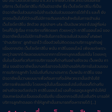
นั้น จะมี เว็บไซต์คาสิโน น่าไว้ใจ มากยิ่งกว่าที่พวกเราจะเลือกใช้
บริการ เว็บไซต์คาสิโน ที่เป็นมิจฉาชีพ ซึ่ง เว็บไซต์คาสิโน ที่เป็น
มิจฉาชีพนั้นส่วนมกจะไม่ชำระเงินในส่วนของการได้กำไร และก็ ยัง
อาจจะเป็นไปได้ว่าจะมีไม่มีการเติมเครดิตสำหรับในการเข้าเล่น
เว็บไซต์คาสิโน อีกด้วย สรุปง่ายๆ ufa เป็นเงินพวกเราไปอยู่ที่แห่ง
ไหนก็ไม่รู้เรื่อง การบริการที่ผิดแผก ด้วยเหตุว่า คาสิโนออนไลน์ ของ
มิจฉาชีพนั้นจะไม่มีการสำหรับในการจัดแจงในส่วนของ ีีufabet
“ข้างบริการ” ลูกค้าเอาไว้ เนื่องด้วยไม่คิดดจะมาบริการลูกค้าอยู่
เนื่องจากเปิด เว็บไซต์คาสิโน พนัน คาสิโนออนไลน์ เพียงแต่เพราะ
เหตุว่าอยากได้ผลตอบแทนจากการโกหกบุคคลอื่นแค่นั้น โดยเหตุ
นั้นในเรื่องเกี่ยวกับการบริการเองก็ต่างกันอย่างชัดเจน เว็บพนัน คา
สิโน ของมิจฉาชีพนั้นบางครั้งอาจจะไม่มีข้างรอให้บริการในส่วนของ
การบริการลูกค้า โปรโมชั่นที่นานาประการ เว็บพนัน คาสิโน ของ
มิจฉาชีพนั้นวางแบบมาเพื่อต้องการที่จะให้พวกเรานั้นเข้าไปใช้
บริการเพียงแค่นั้น โดยเหตุนั้นในเรื่องของโปรโมชั่นเองก็ต่างกัน
อย่างชัดเจนดังเช่นว่า คาสิโนออนไลน์ เองก็จะรอดูแลลูกค้าไม่ให้มี
ข้อบกพร่องในเรื่องของโปรโมชั่น เนื่องจากจะมีโปรโมชั่นดีๆ มารอให้
บริการลูกค้าตลอด ทำให้ลูกค้านั้นสามารถที่จะหารายได้ […]