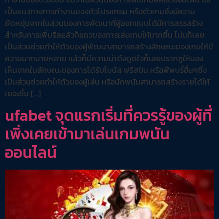
เป็นแนวทางการทำงานของตัวโปรแกรม หรือตัวเกมซึ่งมีความ
ยืดหยุ่นจากในส่วนของการพัฒนาที่ผู้ออกแบบได้มีการสรรสร้าง
สำหรับการเพิ่มรีลแล้วก็แถวของการเล่นเกมให้มากขึ้น โน่นก็เลย
เป็นส่วนช่วยทำให้ตัวของผู้พัฒนาสามารถสร้างลักษณะของเกมให้มี
ความมากมายหลาย แล้วก็มีความน่าดึงดูดใจก็เลยปรากฏให้มอง
เห็นจากในลักษณะของการได้รับโบนัส ฟรีสปิน หรือฟีพบร์อื่นๆซึ่ง
เป็นส่วนช่วยทำให้ตัวของผู้เล่น หรือนักพนันสามารถสร้างรายได้ให้
เยอะขึ้น […]
ufabet จุดแรกเริ่มที่ควรรู้ของผู้ที่
เพิ่งเคยเข้ามาเล่นเกมพนัน
ออนไลน์