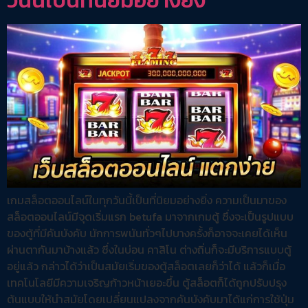
เกมสล็อตออนไลน์ในทุกวันนี้เป็นที่นิยมอย่างยิ่ง ความเป็นมาของ
สล็อตออนไลน์มีจุดเริ่มแรก betufa มาจากเกมตู้ ซึ่งจะเป็นรูปแบบ
ของตู้ที่มีคันบังคับ นักการพนันทั่วๆไปบางครั้งก็อาจจะเคยได้เห็น
ผ่านตากันมาบ้างแล้ว ซึ่งในบ่อน คาสิโน ต่างถิ่นก็จะมีบริการแบบตู้
อยู่แล้ว กล่าวได้ว่าเป็นสมัยเริ่มของตู้สล็อตเลยก็ว่าได้ แล้วก็เมื่อ
เทคโนโลยีมีความเจริญก้าวหน้าเยอะขึ้น ตู้สล็อตก็ได้ถูกปรับปรุง
ต้นแบบให้นำสมัยโดยเปลี่ยนแปลงจากคันบังคับมาได้แก่การใช้ปุ่ม