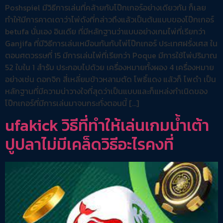
Poshspiel มีวิธีการเล่นที่คล้ายกับโป๊กเกอร์อย่างเดียวกัน ก็เลย
ทำให้มีการคาดเดาว่าไพ่ดังที่กล่าวถึงแล้วเป็นต้นแบบของโป๊กเกอร์
betufa นั่นเอง อินเดีย ที่มีหลักฐานว่าแบบอย่างเกมไพ่ที่เรียกว่า
Ganjifa ที่มีวิธีการเล่นเหมือนกันกับไพ่โป๊กเกอร์ ประเทศฝรั่งเศส ใน
ตอนศตวรรษที่ 15 มีการเล่นไพ่ที่เรียกว่า Poque มีการใช้ไพ่ปริมาณ
52 ใบใน 1 สำรับ ประกอบไปด้วย เครื่องหมายทั้งผอง 4 เครื่องหมาย
อย่างเช่น ดอกจิก สี่เหลี่ยมข้าวหลามตัด โพธิ์แดง แล้วก็ โพดำ เป็น
หลักฐานที่มีความน่าวางใจที่สุดว่าเป็นแบบและก็แหล่งกำเนิดของ
โป๊กเกอร์ที่มีการเล่นมาจนกระทั่งตอนนี้ […]
ufakick วิธีที่ทำให้เล่นเกมน้ำเต้า
ปูปลาไม่มีเคล็ดวิธีอะไรคงที่