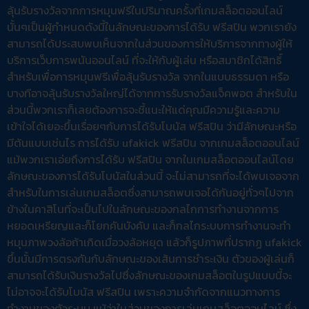
ลุ้นรับรางวัลจากการหมุนฟรีในปริมาณครั้งที่เกมสล็อตออนไลน์
นั้นๆเป็นผู้กำหนดดังนี้ในลักษณะของการได้รับ ฟรีสปิน พวกเรายัง
สามารถได้ประสบพบเห็นจากในส่วนของการให้บริการจากทางผู้ให้
บริการเว็บการพนันออนไลน์ ที่จะให้กับผู้เล่น หรือสมาชิกได้สิทธิ์
สำหรับเพื่อการหมุนฟรีเพื่อลุ้นรับรางวัล จากในแบบธรรมดา หรือ
บางทีอาจลุ้นรับรางวัลใหญ่ได้จากการรับรางวัลแจ็คพอต สำหรับใน
ส่วนนี้พวกเราก็เลยต้องการจะชี้แนะให้แด่คุณมีความรู้และความ
เข้าใจได้เยอะขึ้นเรื่อยๆกับการได้รับโบนัส ฟรีสปิน ว่ามีลักษณะหรือ
มีต้นแบบเช่นไร การได้รับ ufakick ฟรีสปิน จากเกมสล็อตออนไลน์
แม้พวกเราเอ่ยถึงการได้รับ ฟรีสปิน จากในเกมสล็อตออนไลน์โดย
ลักษณะของการได้รับโบนัสในส่วนนี้ จะไม่สามารถที่จะได้พบเจอจาก
สำหรับในการเล่นเกมสล็อตซึ่งสามารถพบเจอได้กันอยู่ทั่วๆไปจาก
ข้างในคาสิโนที่จะเป็นไปในลักษณะของกลไกการทำงานจากการ
หยอดเหรียญและก็โยกคันบังคับ และก็กลไกระบบการทำงานจะทำ
หมุนภาพวงล้อถ้าเกิดเมื่อวงล้อหยุด แล้วก็รูปภาพที่ปรากฏ ufakick
ขึ้นนั้นมีการตรงกันกับลักษณะของเส้นการชำระเงิน ตัวของผู้เล่นก็
สามารถได้รับเงินรางวัลไปซึ่งลักษณะของเกมสล็อตในรูปแบบนี้จะ
ไม่อาจจะได้รับโบนัส ฟรีสปิน เพราะความจำกัดจากแนวทางการ
ทำงานของตัวระบบ แม้ว่าในส่วนของการเล่นเกมสล็อตออนไลน์ ซึ่ง