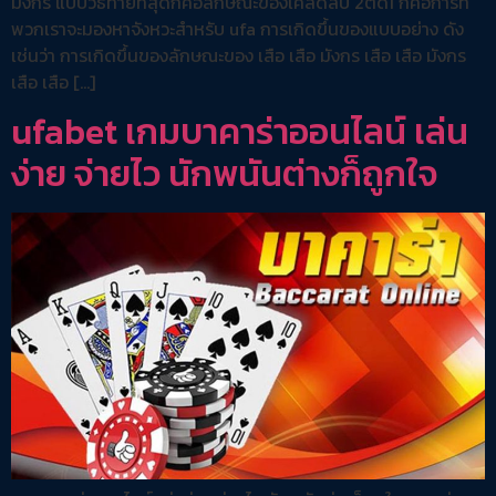
มังกร แบบวิธีท้ายที่สุดก็คือลักษณะของเคล็ดลับ 2ตัด1 ก็คือการที่
พวกเราจะมองหาจังหวะสำหรับ ufa การเกิดขึ้นของแบบอย่าง ดัง
เช่นว่า การเกิดขึ้นของลักษณะของ เสือ เสือ มังกร เสือ เสือ มังกร
เสือ เสือ […]
ufabet เกมบาคาร่าออนไลน์ เล่น
ง่าย จ่ายไว นักพนันต่างก็ถูกใจ