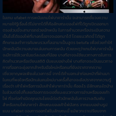
ในเกม ufabet การพนันเกมไพ่บาคาร่านั้น จะสามารถชี้แจงความ
หมายให้รู้เรื่องได้ไม่ยากได้ก็คือลักษณะของไพ่ที่ได้ถูกเปิดออกมา
ตรงส่วนนี้จะสามารถช่วยนักพนัน ในการคำนวณหรือประเมินความ
เป็นไปได้ของไพ่ที่บางครั้งอาจจะออกมาได้ โดยแนวคิดนี้ ได้ถูก
ศึกษาและทำการค้นพบรวมทั้งเอามาเป็นสูตร betufa เพื่อช่วยทำให้
นักพนันมีความสบายเล่นเกมการพนัน ด้วยเหตุว่าเกมไพ่บาคาร่านั้น
จะมีการใช้เวลาในแต่ละรอบที่น้อย บางทีอาจจะใช้แนวทางการในการ
คิดคำนวณหรือเขียนสถิติ นับแบบอย่างไพ่ บางทีอาจจะเป็นแนวทาง
การที่ออกจะยุ่งยากสำหรับมือใหม่หรือคนที่ยังปราศจากความ
เชี่ยวชาญพอเพียงในวงการนี้ จากได้คำบอกเล่าก่อนหน้าที่ผ่านมา
ในคนที่พอใจหรือนักเล่นคนใหม่บางครั้งก็อาจจะยังปราศจากความรู้
เรื่องว่า เค้าไพ่หรือการนับเค้าไพ่บาคาร่านั้น คืออะไร มีลักษณะใดบ้าง
ในส่วนต่อไปก็เลยต้องการจะขอชี้แนะแนวทางการอ่านหรือมองเค้า
ไพ่ ที่จะก่อกำเนิดคุณประโยชน์ต่อตัวนักพนันในการวางเดิมพัน
สำหรับเกมไพ่บาคาร่า ลักษณะของเค้าไพ่มังกร จากแบบอย่างรูป
แบบ ufabet ของการออกไพ่ในลักษณะนี้ แม้พวกเราเปรียบจาก