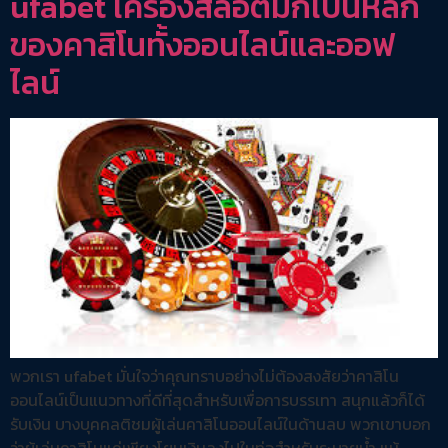
ufabet เครื่องสล็อตมักเป็นหลัก
ของคาสิโนทั้งออนไลน์และออฟ
ไลน์
พวกเรา ufabet มั่นใจว่าคุณทราบอย่างไม่ต้องสงสัยว่าคาสิโน
ออนไลน์เป็นแนวทางที่ดีที่สุดสำหรับเพื่อการบรรเทา สนุกแล้วก็ได้
รับเงิน บางบุคคลติชมผู้เล่นคาสิโนออนไลน์ในด้านลบ พวกเขาบอก