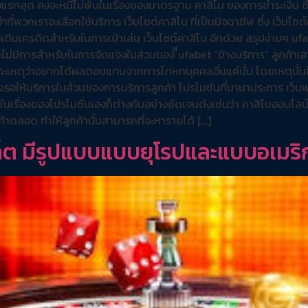
่งแรกสุด คงจะหนีไม่พ้นในเรื่องของมาตรฐาน คาสิโน ของการชำระเงิน ซึ
ว่าที่พวกเราจะเลือกใช้บริการ เว็บไซต์คาสิโน ที่เป็นมิจฉาชีพ ซึ่ง เว็บไซ
ติมเครดิตสำหรับในการเข้าเล่น เว็บไซต์คาสิโน อีกด้วย สรุปง่ายๆ ufa เป็
ม่มีการสำหรับในการจัดแจงในส่วนของ ีีufabet “ข้างบริการ” ลูกค้าเอาไว
าะเหตุว่าอยากได้ผลตอบแทนจากการโกหกบุคคลอื่นแค่นั้น โดยเหตุนั้นใน
้างรอให้บริการในส่วนของการบริการลูกค้า โปรโมชั่นที่นานาประการ เว็บ
้นในเรื่องของโปรโมชั่นเองก็ต่างกันอย่างชัดเจนดังเช่นว่า คาสิโนออนไลน
กค้าตลอด ทำให้ลูกค้านั้นสามารถที่จะหารายได้ […]
ล็ต มีรูปแบบแบบยุโรปและแบบอเมริ