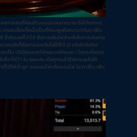
งการเล่นที่ค่อนข้างจะแน่นอนมากมาย ซึ่งได้แก่การ
ับ เกมแบล็คแจ็คนั้นเป็นที่นิยมสูงถึงขนาดว่าในคาสิโน
ง 8 สำรับเลยก็ว่าได้ ซึ่งการเพิ่มไพ่สำหรับในการเล่นเกม
หมายหลักก็คือการวมแต้มไพ่ให้ได้ 21 หรือใกล้เคียง
บแรกเป็น เจ้ามือจะแจกไพ่รอบวงให้คนละ 1 ใบกระทั่งครบ
วก็คว่ำไว้ 1 ใบ betufa เมื่อทุกคนได้ไพ่ครบแล้วให้
ี่ได้ไพ่ต่ำสุด จะหมอบไพ่หรือจะขอไพ่ ใน คาสิโน เพิ่ม