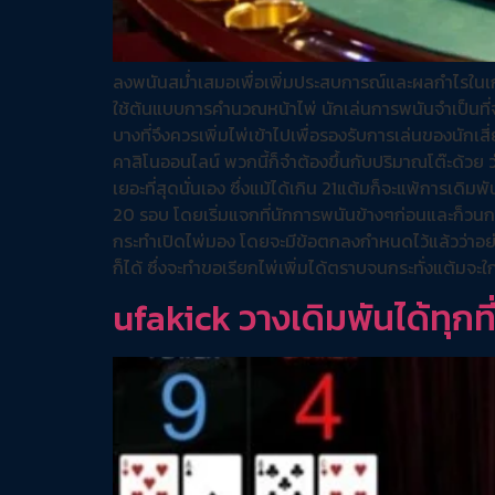
ลงพนันสม่ำเสมอเพื่อเพิ่มประสบการณ์และผลกำไรในเกม
ใช้ต้นแบบการคำนวณหน้าไพ่ นักเล่นการพนันจำเป็นที่จะต
บางที่จึงควรเพิ่มไพ่เข้าไปเพื่อรองรับการเล่นของนักเสี
คาสิโนออนไลน์ พวกนี้ก็จำต้องขึ้นกับปริมาณโต๊ะด้วย ว
เยอะที่สุดนั่นเอง ซึ่งแม้ได้เกิน 21แต้มก็จะแพ้การเด
20 รอบ โดยเริ่มแจกที่นักการพนันข้างๆก่อนและก็วนกระทั
กระทำเปิดไพ่มอง โดยจะมีข้อตกลงกำหนดไว้แล้วว่าอย่างต
ก็ได้ ซึ่งจะทำขอเรียกไพ่เพิ่มได้ตราบจนกระทั่งแต้มจะใก
ufakick วางเดิมพันได้ทุกท