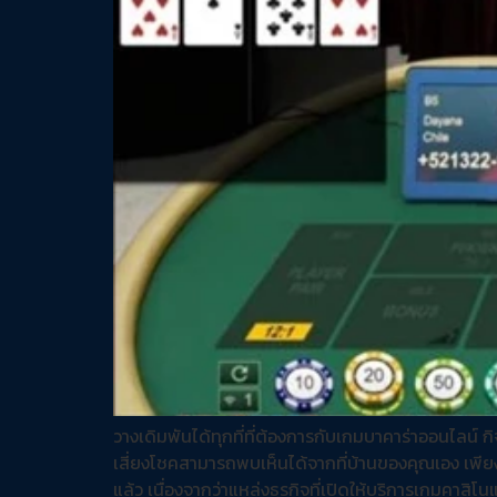
วางเดิมพันได้ทุกที่ที่ต้องการกับเกมบาคาร่าออนไลน์ 
เสี่ยงโชคสามารถพบเห็นได้จากที่บ้านของคุณเอง เพียงเ
แล้ว เนื่องจากว่าแหล่งธุรกิจที่เปิดให้บริการเกมคาส