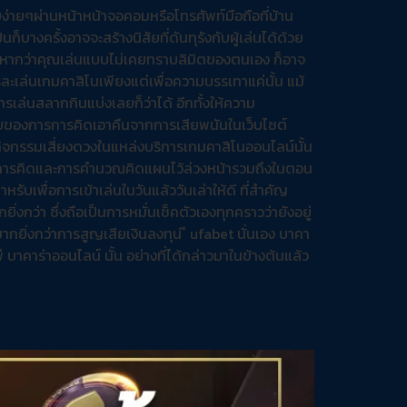
ง่ายๆผ่านหน้าหน้าจอคอมหรือโทรศัพท์มือถือที่บ้าน
บางครั้งอาจจะสร้างนิสัยที่ดันทุรังกับผู้เล่นได้ด้วย
นนี้ หากว่าคุณเล่นแบบไม่เคยทราบลิมิตของตนเอง ก็อาจ
ละเล่นเกมคาสิโนเพียงแต่เพื่อความบรรเทาแค่นั้น แม้
ารเล่นสลากกินแบ่งเลยก็ว่าได้ อีกทั้งให้ความ
ียของการการคิดเอาคืนจากการเสียพนันในเว็บไซต์
นกิจกรรมเสี่ยงดวงในแหล่งบริการเกมคาสิโนออนไลน์นั้น
ต้องมีการคิดและการคำนวณคิดแผนไว้ล่วงหน้ารวมถึงในตอน
หรับเพื่อการเข้าเล่นในวันแล้ววันเล่าให้ดี ที่สำคัญ
งกว่า ซึ่งถือเป็นการหมั่นเช็คตัวเองทุกคราวว่ายังอยู่
ยิ่งกว่าการสูญเสียเงินลงทุน ี ufabet นั่นเอง บาคา
บาคาร่าออนไลน์ นั้น อย่างที่ได้กล่าวมาในข้างต้นแล้ว