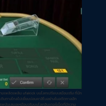
ความเพลิดเพลิน ufakick บนโลกเปรียบเสมือนจริง ที่นัก
องเดินทางไกลไปเยี่ยมบ่อนคาสิโนอย่างในอดีตกาลอีก
ิการพนันเสมอเหมือนจริงบนโลกอินเตอร์เน็ตที่มีความ