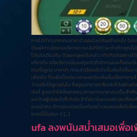
การได้กำไรจากเกมบาคาร่าออนไลน์ต้องทำเช่นไร ในตอนนี้ม
ต้องมีการจัดแจงบริหารการคลังที่ดีด้วย ถ้าเกิดคุณไม่ม
ได้เช่นเดียวกัน ด้วยเหตุผลดังกล่าว ถ้าเกิดต้องการ
เดียวกัน เมื่อบริหารเงินลงทุนเข้าที่เข้าทางและก็ลองเ
กระทั้งสูตร บาคาร่า การเล่าเรียนนับว่าเป็นสิ่งจำเป็
เพียงใด ก็จะยิ่งเป็นต่อเวลาลงพนันเพิ่มขึ้นเรื่อยๆตามไ
ว่าจะเริ่มใช้สูตรยังไง ซึ่งคุณสามารถเริ่มเล่นได้อย่าง
ดังนี้ สูตรเค้าไพ่มีหลายแนวทางมากมาย ประเด็นสำคัญ
ระหว่างผู้เล่นแล้วก็เจ้ามือ ถ้าไพ่มาในแบบอย่างเปลี่
แบบมังกร มีการชนะต่อเนื่องกันสม่ำเสมอของฝั่งใดฝั่งห
แบบนี้เป็นชนะ 2 […]
ufa ลงพนันสม่ำเสมอเพื่อ