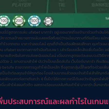
ีสูตรการเล่น ufabet บาคาร่า อยู่เยอะมากที่จะเข้ามาช่วยทำเงินให้นักเส
ีการวางเป้าหมายการเล่นเลยหรือถึงแม้ว่าจะมีแนวทางที่ดีแค่ไหน แม้กระน
ได้กำไรจากเกม บาคาร่าออนไลน์ คุณก็จำเป็นต้องฝึกฝนศึกษา คุมตัวเอง 
รียน ufabet แนวทางการทำเงินกันเลย 1. เล่าเรียนเคล็ดลับเพิ่มในเน็ต อย่
นมากมายสำหรับในการเล่นพนันออนไลน์ เนื่องจากสูตรแต่ละแบบจะมีวิธีการ
ปด้วย 2. แทงตามเค้าไพ่ นับว่าเป็นเคล็ดลับใน เว็บไซต์บาคาร่า ที่เบสิคม
ง่าย betufa ดายจากการดูเค้าไพ่เป็นหลัก ซึ่งสูตรกลุ่มนี้ก็พอที่จะช่วยเ
เป็นจำต้องคุณจำให้ถูกต้อง โดยส่วนมากแล้วชอบจำเค้าไพ่สำคัญๆดังต่อ
ยนกันแพ้ชนะตาต่อตาเกินกว่า 4 ขึ้นไป ให้คาดการณ์ได้เลยว่าเข้าสูตรไพ่
นึ่ง เค้าไพ่สองตัวตัด ออกรางวัลแบบสลับกับเค้าไพ่ บาคาร่า อื่นๆอาทิ
เพิ่มประสบการณ์และผลกำไรในเกมแ