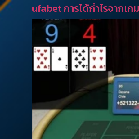
ufabet การได้กำไรจากเกม