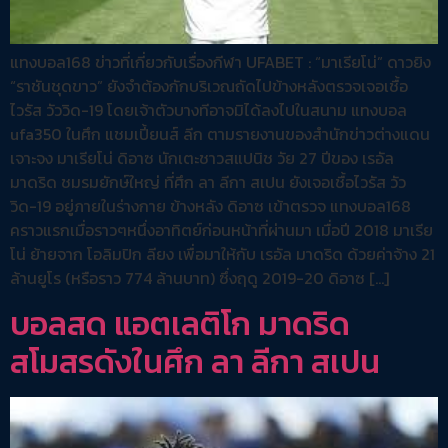
แทงบอล168 ข่าวที่เกี่ยวกับเรื่องกีฬา UFABET : “มาเรียโน่” ดาวยิง
“ราชันชุดขาว” ยังจำต้องกักบริเวณถัดไปข้างหลังตรวจเจอเชื้อ
ไวรัส วัววิด-19 โดยเจ้าตัวบางทีอาจมิได้ลงไปในสนาม แทงบอล
ufa350 ในศึก แชมเปี้ยนส์ ลีก ตามรายงานของสำนักข่าวต่างแดน
เจาะจง มาเรียโน่ ดิอาซ นักเตะชาวสแปนิช วัย 27 ปีของ เรอัล
มาดริด ชมรมยักษ์ใหญ่ ที่ศึก ลา ลีกา สเปน ยังเจอเชื้อไวรัส วัว
วิด-19 อยู่ภายในร่างกาย ข้างหลัง ดิอาซ เข้าตรวจ แทงบอล168
คราวแรกเมื่อราวๆหนึ่งอาทิตย์ก่อนหน้าที่ผ่านมา เมื่อปี 2018 มาเรีย
โน่ ย้ายจาก โอลิมปิก ลียง เพื่อมาให้กับ เรอัล มาดริด ด้วยค่าจ้าง 21
ล้านยูโร (หรือราว 774 ล้านบาท) ซึ่งฤดู 2019-20 ดิอาซ […]
บอลสด แอตเลติโก มาดริด
สโมสรดังในศึก ลา ลีกา สเปน