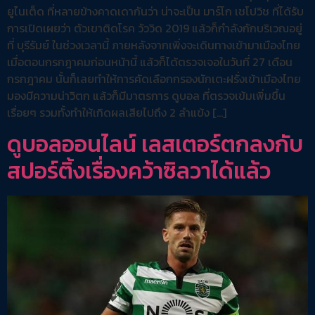
ยูไนเต็ด ที่หลายข้างคาดเดากันว่า น่าจะเป็น มาร์โก เชโปวิช ที่ได้รับ
การเปิดเผยว่า ตัวเขาติดโรค วัววิด 2019 แล้วก็กำลังกักบริเวณอยู่
ที่ บุรีรัมย์ ในช่วงเวลานี้ ภายหลังจากเพิ่งจะเดินทางเข้ามาเมืองไทย
เมื่อตอนกรกฎาคมก่อนหน้านี้ แล้วก็ได้ตรวจเจอในวันที่ 27 เดือน
กรกฎาคม นั้นก็เลยทำให้การคัดเลือกกรองนักเตะฝรั่งเข้าเมืองไทย
มองมีความน่าวิตก แล้วก็มีมาตรการ ดูบอล ที่ตรวจเข้มเพิ่มขึ้น
เรื่อยๆ รวมทั้งทำให้เกิดผลเสียไปถึง 2 ลำแข้ง […]
ดูบอลออนไลน์ เลสเตอร์ตกลงกับ
สปอร์ติ้งเรื่องคว้าซิลวาได้แล้ว