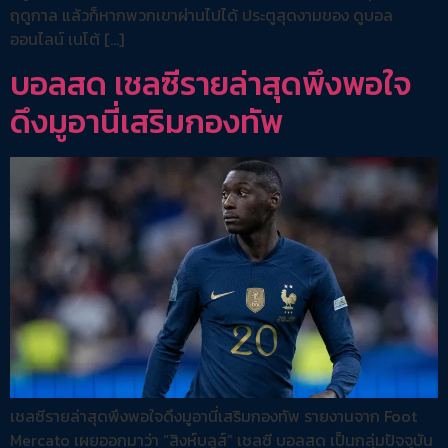
ฤดูกาล แล้วก็หากพวกเขาผ่านไปได้ ประตูสุดงามของ ดูบอล
ออนไลน์ เนโต้ […]
บอลสด เชลซีรายล่าสุดพึงพอใจ
ดึงมูอานี่เสริมกองทัพ
เชลซีรายล่าสุดพึงพอใจดึงมูอานี่เสริมกองทัพ รายงานจาก Foot
Mercato เผยออกมาว่า “สิงห์บลูส์” เชลซี บอลสด เป็นกลุ่มปัจจุบัน