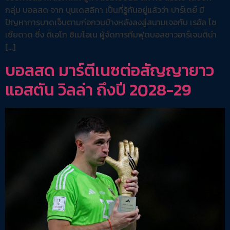
กลุ่ม บอลสด จาก บุนเดสลีกา เป็นที่รู้กันอยู่แล้วว่า ปาร์เตย์ มี
ปัญหาการบาดเจ็บตามก่อกวนข้างหลังลงสู่สนามเจอกับ เรอัล โซ
เซียดาด ซึ่ง ดิเอโก ซิเมโอเน ผู้จัดการทีมฟุตบอลชาวอาร์เจนติน่า
[…]
บอลสด มาร์ตีเนซต่อสัญญายาว
แอสตัน วิลล่า ถึงปี 2028-29