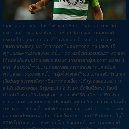
เลสเตอร์ตกลงกับสปอร์ติ้งเรื่องคว้าซิลวาได้แล้ว เลสเตอร์ สิตี้
ประกาศคว้า ดูบอลออนไลน์ อาเดรียน ซิลวา จอมบุกกลุ่มชาติ
ประเทศโปรตุเกส จาก สปอร์ติ้ง ลิสบอน เป็นระเบียบ แม้ว่าจะเลย
เส้นตายย้ายกลุ่มแล้ว โดยรอคอยไฟเขียวจากสมาคมสหพันธ์
ฟุตบอลระหว่างชาติเพียงแค่นั้น ”เลสเตอร์ สิตี้ขอรับรองว่า พวกเรา
ได้ตกลงกับสปอร์ติ้ง ลิสบอนประเด็นการย้ายกลุ่มของ อาเดรียน ซิ
ลวา แล้ว ช่วงนี้ทางชมรมคอยการอนุญาตจากสมาคมสหพันธ์
ฟุตบอลระหว่างชาติแค่นั้น” กลุ่มจิ้งจอกสีน้ำเงิน เปิดเผยในคำแถลง
เมื่อวันศุกร์ ภายหลังจากซิลวาตกลงเนื้อหาได้ ดูบอลออนไลน์ หาก
แม้พ้นเส้นตายตอน 5 ทุ่มตรงไป 2 ชั่วโมงเมื่อคืนนี้วันพฤหัสบดี
ด้วยค่าจ้างราว 29 ล้านยูโร แทงบอล ufa350 หรือราว 1150 ล้าน
บาท จากการรายงานของสื่อประเทศโปรตุเกส ในขณะที่ทางสปอร์ติ้ง
รับรองว่าทางชมรมก็คอยไฟเขียว ดูบอลออนไลน์ จากทางสมาพันธ์
บอลนานาประเทศ เพื่อปลดปล่อยให้กองกลางวัย 28 ดีกรีแชมป์ยูโร
2016 ได้ย้ายผ่านมายังพรีเมียร์ลีก ซึ่งเจ้าตัวได้ออกมาจากแคมป์