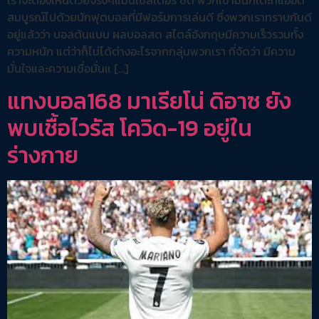
เราจะต้องเห็นด้วยจริงๆแมนเชสเตอร์ ซิตี้ พวกเขามีนักเตะที่แออัด
สมบูรณ์ไปด้วยนักฟุตบอลที่มีฟอร์มการเล่นดี ซึ่งพวกเราทราบกันดี
อยู่แล้วว่า บอลต้นแบบ ผลบอลสด สไตล์อังกฤษมีความเร็วรวมทั้ง
ความหนัก แต่ว่าก็ไม่ได้ต่างอะไรจากกลุ่มพวกเรา ที่จัดว่า มีความ
มั่นใจและความเชื่อมั่นแ […]
แทงบอล168 มาเรียโน่ ดิอาซ ยัง
พบเชื้อไวรัส โควิด-19 อยู่ใน
ร่างกาย