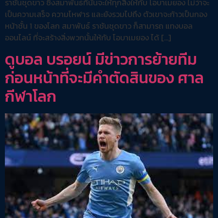
ราชันชุดขาว ซึ่งสมาพันธ์ที่นั้นจะให้ทุกสิ่งให้กับ โอบาเมยอง ไม่ว่าจะ
เป็นความเสร็จ ความโหฬาร และยังรวมไปถึง ตัวเขาจะก้าวเป็นกอง
หน้าชั้น 1 ของโลก สมาพันธ์ ราชันชุดขาว ก็สามารถ แทงบอล
ออนไลน์ ที่จะสร้างสิ่งพวกนั้นให้กับ โอบาเมยอง ได้ […]
ดูบอล บรอยน์ มีข่าวการย้ายทีม
ก่อนหน้าที่จะมีคำตัดสินของ ศาล
กีฬาโลก