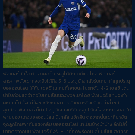
พัลเมอร์มั่นใจ ตัวเขาคงทำประตูได้ดีกว่านี้แน่ โคล พัลเมอร์
สารภาพตัวเขาคงจะยิงได้ถึง 5-6 ประตูข้างหลังรับเหมาทำทุกประตู
บอลออนไลน์ ให้กับ เชลซี ในเกมที่เอาชนะ ไบรท์ตัน 4-2 เชลซี โดน
นำไปก่อนแต่ว่าต่อไปเกมเป็นของพวกเขาโดย พัลเมอร์ แทบจะทำ
คะแนนได้ตั้งแต่จังหวะยิงชนเสาต่อด้วยการยิงเข้าแต่ว่าล้ำหน้า
สุดท้าย พัลเมอร์ ก็ทำประตูตีเสมอให้กับกลุ่มได้เสร็จจากการมอบให้
พานของ แทงบอลออนไลน์ นิโคลัส แจ๊คสัน ต่อจากนั้นเขาก็มาซัด
จุดลูกโทษพาทีมแซงกลับ บอลออนไลน์ มาเป็นข้างนำบ้าง อีกไม่กี่
นาทีต่อจากนั้น พัลเมอร์ ยังรับหน้าที่กดฟรีคิกเปลี่ยนเป็นแฮตทริก