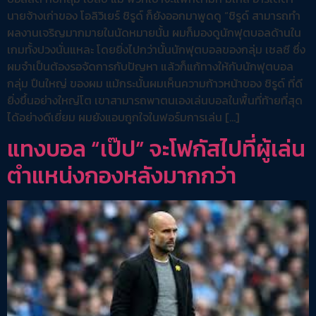
นายจ้างเก่าของ โอลิวิเยร์ ชิรูด์ ก็ยังออกมาพูดดู “ชิรูด์ สามารถทำ
ผลงานเจริญมากมายในนัดหมายนั้น ผมก็มองดูนักฟุตบอลด้านใน
เกมทั้งปวงนั่นแหละ โดยยิ่งไปกว่านั้นนักฟุตบอลของกลุ่ม เชลซี ซึ่ง
ผมจำเป็นต้องรอจัดการกับปัญหา แล้วก็แก้ทางให้กับนักฟุตบอล
กลุ่ม ปืนใหญ่ ของผม แม้กระนั้นผมเห็นความก้าวหน้าของ ชิรูด์ ที่ดี
ยิ่งขึ้นอย่างใหญ่โต เขาสามารถพาตนเองเล่นบอลในพื้นที่ท้ายที่สุด
ได้อย่างดีเยี่ยม ผมยังแอบถูกใจในฟอร์มการเล่น […]
แทงบอล “เป๊ป” จะโฟกัสไปที่ผู้เล่น
ตำแหน่งกองหลังมากกว่า