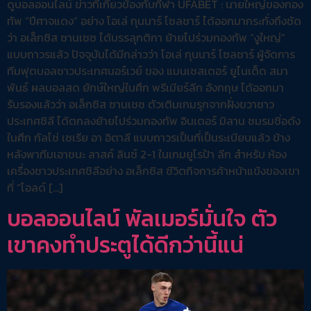
ดูบอลออนไลน์ ข่าวที่เกี่ยวข้องกับกีฬา UFABET : นายใหญ่ของกอง
ทัพ “ปีศาจแดง” อย่าง โอเล่ กุนนาร์ โซลชาร์ ได้ออกมากระทั่งถึงชัด
ว่า อเล็กซิส ซานเชซ ได้บรรลุกติกา ย้ายไปร่วมกองทัพ “งูใหญ่”
แบบถาวรแล้ว ปัจจุบันได้มีกล่าวว่า โอเล่ กุนนาร์ โซลชาร์ ผู้จัดการ
ทีมฟุตบอลชาวประเทศนอร์เวย์ ของ แมนเชสเตอร์ ยูไนเต็ด สมา
พันธ์ ผลบอลสด ยักษ์ใหญ่ในศึก พรีเมียร์ลีก อังกฤษ ได้ออกมา
รับรองแล้วว่า อเล็กซิส ซานเชซ ตัวเติมเกมรุกจากฝั่งขวาชาว
ประเทศชิลี ได้ตกลงย้ายไปร่วมกองทัพ อินเตอร์ มิลาน ชมรมชิ่อดัง
ในศึก กัลโช่ เซเรีย อา อิตาลี แบบถาวรเป็นที่เป็นระเบียบแล้ว ข้าง
หลังพาทีมเอาชนะ ลาสค์ ลินซ์ 2-1 ในเกมยูโรป้า ลีก สำหรับ ห้อง
เครื่องชาวประเทศชิลีอย่าง อเล็กซิส ชีวิตกิจการค้าหน้าแข้งของเขา
ที่ “โอลด์ […]
บอลออนไลน์ พัลเมอร์มั่นใจ ตัว
เขาคงทำประตูได้ดีกว่านี้แน่