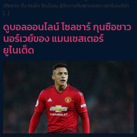
เซียดาด ซึ่ง ดิเอโก ซิเมโอเน ผู้จัดการทีมฟุตบอลชาวอาร์เจนติน่า
[…]
ดูบอลออนไลน์ โซลชาร์ กุนซือชาว
นอร์เวย์ของ แมนเชสเตอร์
ยูไนเต็ด