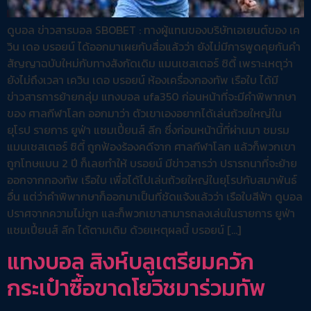
ดูบอล ข่าวสารบอล SBOBET : ทางผู้แทนของบริษัทเอเยนต์ของ เค
วิน เดอ บรอยน์ ได้ออกมาเผยกับสื่อแล้วว่า ยังไม่มีการพูดคุยกันคำ
สัญญาฉบับใหม่กับทางสังกัดเดิม แมนเชสเตอร์ ซิตี้ เพราะเหตุว่า
ยังไม่ถึงเวลา เควิน เดอ บรอยน์ ห้องเครื่องกองทัพ เรือใบ ได้มี
ข่าวสารการย้ายกลุ่ม แทงบอล ufa350 ก่อนหน้าที่จะมีคำพิพากษา
ของ ศาลกีฬาโลก ออกมาว่า ตัวเขาเองอยากได้เล่นถ้วยใหญ่ใน
ยุโรป รายการ ยูฟ่า แชมเปี้ยนส์ ลีก ซึ่งก่อนหน้านี้ที่ผ่านมา ชมรม
แมนเชสเตอร์ ซิตี้ ถูกฟ้องร้องคดีจาก ศาลกีฬาโลก แล้วก็พวกเขา
ถูกโทษแบน 2 ปี ก็เลยทำให้ บรอยน์ มีข่าวสารว่า ปรารถนาที่จะย้าย
ออกจากกองทัพ เรือใบ เพื่อได้ไปเล่นถ้วยใหญ่ในยุโรปกับสมาพันธ์
อื่น แต่ว่าคำพิพากษาก็ออกมาเป็นที่ชัดแจ้งแล้วว่า เรือใบสีฟ้า ดูบอล
ปราศจากความไม่ถูก และก็พวกเขาสามารถลงเล่นในรายการ ยูฟ่า
แชมเปี้ยนส์ ลีก ได้ตามเดิม ด้วยเหตุผลนี้ บรอยน์ […]
แทงบอล สิงห์บลูเตรียมควัก
กระเป๋าซื้อขาดโยวิชมาร่วมทัพ