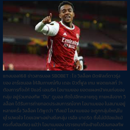
แทงบอล168 ข่าวสารบอล SBOBET : โจ วิลล็อค มิดฟิลด์ดาวรุ่ง
ของ อาร์เซนอล ให้สัมภาษณ์กับ เดอะ บิวตี้ฟูล เกม พอดแคสท์ ว่า
ต้องการที่จะให้ ปิแอร์ เอเมริค โอบาเมยอง ยอดแผงหน้าคนเก่งของ
กลุ่ม อยู่ร่วมกองทัพ “ปืน” ดูบอล ถัดไปอีกหลายฤดู ภายหลังจาก วิ
ลล็อค ได้รับการถ่ายทอดประสบการณ์จาก โอบาเมยอง ในสนามอยู่
หลายครั้ง วิลล็อค ได้พูดว่า “ถึงแม้ โอบาเมยอง จะถูกกลุ่มใหญ่ใน
ยุโรปพอใจ โดยเฉพาะอย่างยิ่งกลุ่ม เรอัล มาดริด ซึ่งไม่มีข้อแม้แม้
กระทั้งข้อเดียว แม้ว่า โอบาเมยอง ปรารถนาที่จะย้ายไปร่วมกองทัพ