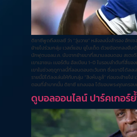
ดิซาซีพูดถึงเชลซี ว่า “วุ่นวาย” หลังลงนั่งสำรอง อักเ
ย้ายไปร่วมกลุ่ม เวสต์แฮม ยูไนเต็ด ด้วยข้อตกลงยืมต
นักฟุตบอลม.ค. นับจากย้ายมาที่สนามลอนดอน สเตเดียม น
เขาเอาชนะ เบอร์ตัน อัลเบียน 1-0 ในรอบลำดับที่สี่ขอ
เขาในช่วงฤดูกาลนี้ที่ลอนดอนตะวันตก ซึ่งเขามิได้ลงเ
รายนี้มิได้ลงเล่นให้กับกลุ่ม “สิงห์บลูส์” ก่อนจะย้า
ตอนที่ลำบากนั้น ดิซาซี แทงบอล ได้ขอบพระคุณครอบคร
ดูบอลออนไลน์ ปาร์คเกอร์ย้ำ