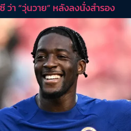
 ว่า “วุ่นวาย” หลังลงนั่งสำรอง