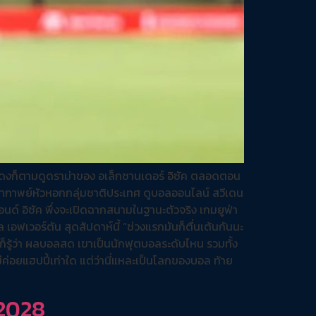
งส์แดงก็ตามดูดราม่าของ อเล็กซานเดอร์ อิซัค ตลอดตอน
น มหากาพย์หัวหอกกลุ่มชาติประเทศ ดูบอลออนไลน์ สวีเดน
อนด์ อิซัค พึ่งจะเปิดฉากสนามในฐานะตัวจริง เกมยูฟ่า
อฟเวอร์ตัน สุดสัปดาห์นี้ “ช่วงแรกมันก็ตื่นเต้นกันนะ
นก็รู้ว่า ผลบอลสด เขาเป็นนักฟุตบอลระดับไหน รวมทั้ง
ค่อยแฮปปี้เท่าใด แต่ว่านี่แหละเป็นโลกของบอล ท้าย
 2028