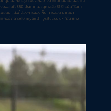
กลุ่มในลีกซาอุดิ โปร ลีกอย่างมากในตอนซัมเมอร์ แต่
ทงบอล ufa350 ประเทศโปรตุเกสวัย 31 ปี แม้ได้รับคำ
 อโมขอบ แล้วก็ต้องการมองเห็น คาร์ลอส บาเลบา
ปาร์คเกอร์ กล่าวกับ mybettingsites.co.uk “มัน แทง