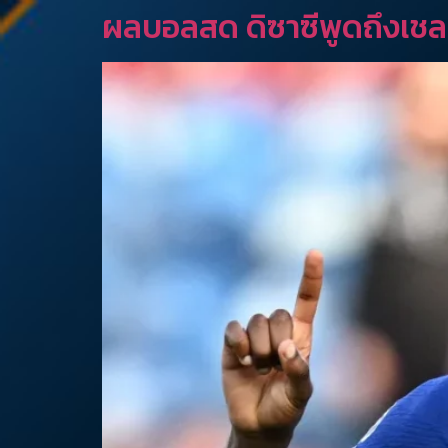
ผลบอลสด ดิซาซีพูดถึงเชลซี