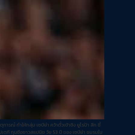
์ ทำให้กลุ่ม เซบีย่า คว้าตั๋วเข้าชิง ยูโรป้า ลีก ชี้
กี กุนซือชาวสแปนิช วัย 53 ปี ของ เซบีย่า ชมรมใน