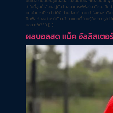
นันเดส กัปตันกลุ่มเมื่อตลาดซื้อขายแลกเปลี่ยนนักฟุ
ว่าในที่สุดก็เลือกอยู่กับ โอลด์ แทรฟฟอร์ด ถัดไป ม
แนะนำมากยิ่งกว่า 100 ล้านปอนด์ โดย ปาร์คเกอร์ มีค
มิดฟิลด์ของ ไบรท์ตัน เข้ามาแทนที่ “ผมรู้สึกว่า บรูโน
บอล ufa350 […]
ผลบอลสด แม็ค อัลลิสเตอร์ เ