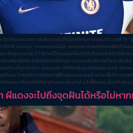
ซล ดิซาซี ผลบอลสด เอ่ยถึงขณะไม่กี่เดือนที่ผ่านมาของเขาที่ เชลซี ว่า “
ัว ดิซาซี ร่วมกลุ่ม “เดอะแฮมเมอร์ส” แทงบอล ด้วยข้อตกลงยืมตัวจนกร
ักฟุตบอลวัย 27 ปีรายนี้ได้ลงเล่นเป็นตัวจริงในเกมพรีเมียร์ลีกของ 
งเอฟเอคัพเมื่อวันเสาร์ก่อนหน้าที่ผ่านมา การลงเล่นอย่างสม่ำเสมอในลอ
ล่นแม้กระทั้งนาทีเดียว ผลบอลสด ให้กับกลุ่มชุดใหญ่ของ เชลซี จริงๆแล
ยไป เวสต์แฮม โดยอดีตกาลหัวหน้าผู้ฝึกสอนของ เชลซี อย่าง เอ็นโซ่ มาเร
ัวของเขาที่ช่วยทำให้เขาผ่านขณะนั้นมาได้ แล้วก็ในขณะนี้เขากำลังจ
 ผีแดงจะไปถึงจุดฝันได้หรือไม่หากม