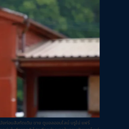
สมัยก่อนสังกัดเดิม ขาย ดูบอลออนไลน์ บรูโน่ แฟร์