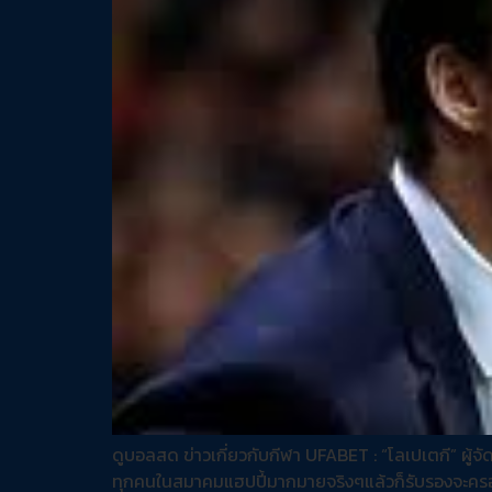
ดูบอลสด ข่าวเกี่ยวกับกีฬา UFABET : “โลเปเตกี” ผู้จัดก
ทุกคนในสมาคมแฮปปี้มากมายจริงๆแล้วก็รับรองจะครอง