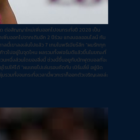
สด ต่อสัญญาใหม่เพิ่มออกไปจนกระทั่งปี 2028 เป็น
าเพิ่มออกไปจากเดิมอีก 2 ปีร่วม แทงบอลออนไลน์ กัน
กาลนี้เขาลงเล่นไปแล้ว 7 เกมในพรีเมียร์ลีก “ผมรักทุก
ะก้าวไปอยู่ในจุดไหน ผลรวมทั้งฟอร์มดีแล้วขึ้นในขณะที่
ึ่งส่วนใดของสิ่งนี้ ช่วงนี้ขึ้นอยูกับนักฟุตบอลที่จะ
โรปให้ได้ “ผมเคยไปเล่นรอบคัดกับ เบิร์นลี่ย์ อยู่นิด
ุ่มรวมทั้งจนกระทั่งเวลานี้พวกเราก็ออกตัวเจริญเลยล่ะ