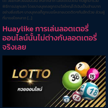
ได้ วิธีแทงหวยออนไลน์ ให้ลาภลาภ เลขเด็ดงวดนี้ กับผู้ที่มาร่วม
พิธีการปลุกเสก โดยบางบุคคลถูกรางวัลใหญ่ได้เงินเป็นล้านบาท
อย่างยิ่งจริงๆ บางบุคคลก็ถูกเบอร์หลายงวดติดๆกันอีกด้วย ส่วนผู้
ที่มาขอโชคลาภ […]
Huaylike การเล่นลอตเตอรี่
ออนไลน์นั้นไม่ต่างกับลอตเตอรี่
จริงเลย