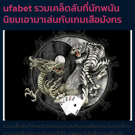
ufabet รวมเคล็ดลับที่นักพนัน
นิยมเอามาเล่นกับเกมเสือมังกร
รวมเคล็ดลับที่นักพนันนิยมเอามาเล่นกับเกมเสือมังกร ในส่วนนี้ท่าน
อาจจะพอที่จะมีความรู้ความเข้าใจ ufabet กันในพื้นฐานเกี่ยวกับ