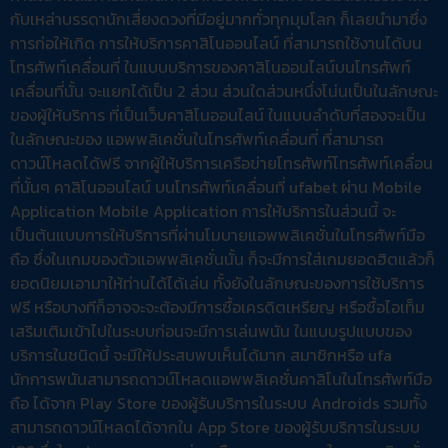
กับเหล่าบรรดานักเสี่ยงดวงที่มีอยู่มากทั่วทุกมุมโลก ก็เลยนำมาซึ่ง
การก่อให้เกิด การให้บริการคาสิโนออนไลน์ ที่สามารถใช้งานได้บน
โทรศัพท์เคลื่อนที่ ในแบบบริการของคาสิโนออนไลน์บนโทรศัพท์
เคลื่อนที่นั้น จะแยกได้เป็น 2 ส่วน ส่วนใดส่วนหนึ่งโน่นเป็นในลักษณะ
ของผู้ให้บริการ ที่เป็นเว็บคาสิโนออนไลน์ ในแบบลำดับที่สองจะเป็น
ในลักษณะของ แอพพลิเคชั่นในโทรศัพท์เคลื่อนที่ ที่สามารถ
ดาวน์โหลดได้ฟรี จากผู้ให้บริการเครือข่ายโทรศัพท์โทรศัพท์เคลื่อน
ที่นั้นๆ คาสิโนออนไลน์ บนโทรศัพท์เคลื่อนที่ ufabet ผ่าน Mobile
Application Mobile Application การให้บริการในส่วนนี้ จะ
เป็นต้นแบบการให้บริการที่ผ่านโมบายแอพพลิเคชั่นในโทรศัพท์มือ
ถือ ซึ่งในเกมของตัวแอพพลิเคชั่นนั้น ก็จะมีการใส่เกมยอดฮิตแล้วก็
ยอดนิยมเอามาให้ท่านได้ได้เล่น ทั้งยังในลักษณะของการใช้บริการ
ฟรี หรือบางทีก็อาจจะจะต้องมีการซื้อเครดิตเหรียญ หรือซื้อไอเท็ม
เสริมเติมเข้าไปในระบบก่อนจะมีการเล่นพนัน ในแบบรูปแบบของ
บริการในชนิดนี้ จะมีให้ประสบพบเห็นได้มาก สมาชิกหรือ ufa
นักการพนันสามารถดาวน์โหลดแอพพลิเคชั่นคาสิโนในโทรศัพท์มือ
ถือ ได้จาก Play Store ของผู้รับบริการในระบบ Androids รวมทั้ง
สามารถดาวน์โหลดได้จากใน App Store ของผู้รับบริการในระบบ