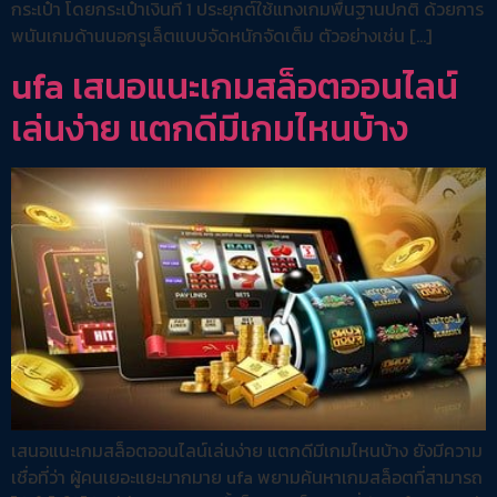
กระเป๋า โดยกระเป๋าเงินที่ 1 ประยุกต์ใช้แทงเกมพื้นฐานปกติ ด้วยการ
พนันเกมด้านนอกรูเล็ตแบบจัดหนักจัดเต็ม ตัวอย่างเช่น […]
ufa เสนอแนะเกมสล็อตออนไลน์
เล่นง่าย แตกดีมีเกมไหนบ้าง
เสนอแนะเกมสล็อตออนไลน์เล่นง่าย แตกดีมีเกมไหนบ้าง ยังมีความ
เชื่อที่ว่า ผู้คนเยอะแยะมากมาย ufa พยามค้นหาเกมสล็อตที่สามารถ