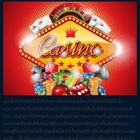
ยุคนี้เค้าทำเงินกันได้จากคาสิโนออนไลน์บนโทรศัพท์มือถือ ใน
แวดวงการเดิมพันในขณะนี้ ได้มีการปรับนิสัยวิ่งให้คุณตามกระแส
โลก ufabet ที่มีการปรับปรุงกันอย่างก้าวหน้า รวมทั้งนำพาต้นแบบ
เกมการเดิมพันให้เข้ามาสู่ในระดับของการพัฒนา เป็นในลักษณะ
ของผู้ให้บริการในเว็บออนไลน์แล้ว ก็เช่นเดียวกันกับผู้ให้บริการบ่อน
คาสิโน ที่ได้มีการเห็นหนทางสำหรับเพื่อการที่จะเชื่อมต่อหรือเข้าถึง