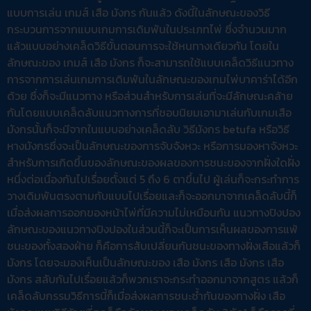
แบบการเล่น เกมส์ เสือ มังกร กันแล้ว ดังนี้ในลักษณะของวิธี
กระบวนการจากแบบเกมการเดิมพันในประเภทไพ่ ซึ่งจำนวนมาก
แล้วแบบอย่างเคล็ดวิธีขั้นตอนการจะใช้หนทางเดียวกัน โดยใน
ลักษณะของ เกมส์ เสือ มังกร ก็จะสามารถใช้แบบเคล็ดวิธีแนวทาง
การจากการเล่นเกมการเดิมพันในลักษณะของเกมไพ่บาคาร่าได้อีก
ด้วย ซึ่งก็จะมีแนวทาง หรือส่วนสำหรับการเล่นที่จะมีลักษณะคล้าย
กันโดยแบบเคล็ดลับแนวทางการที่ชอบนิยมเอามาเล่นกับเกมเสือ
มังกรนั้นก็จะมีจากในแบบอย่างเคล็ดลับ วิธีมังกร betufa หรือวิธี
หางมังกรซึ่งจะเป็นลักษณะของการจับจังหวะ หรือการมองหาจังหวะ
สำหรับการเกิดขึ้นของลักษณะของผลของการชนะของจากฝั่งใดฝั่ง
หนึ่งต่อเนื่องกันไปเรื่อยตั้งแต่ 5 ถึง 6 ตาขึ้นไป ผู้เล่นก็จะกระทำการ
วางเดิมพันตรงตามกับแบบไปเรื่อยและก็จะออกมาจากเคล็ดลับนี้ก็
เมื่อส่งผลการออกของหน้าไพ่ที่มีความไม่เหมือนกัน แนวทางปิงปอง
ลักษณะของแนวทางปิงปองในส่วนนี้ก็จะเป็นการเห็นผลของการแพ้
ชนะของทั้งสองฝ่าย ก็คือการสับเปลี่ยนกันชนะของทางฝั่งเสือแล้วก็
มังกร โดยจะมองเห็นเป็นลักษณะของ เสือ มังกร เสือ มังกร เสือ
มังกร สลับกันไปเรื่อยแล้วก็พวกเราจะกระทำออกมาจากสูตร แล้วก็
เคล็ดลับกรรมวิธีการนี้ก็เมื่อส่งผลการชนะซ้ำกันของทางฝั่ง เสือ