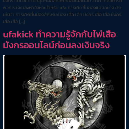
มังกร แบบวิธีท้ายที่สุดก็คือลักษณะของเคล็ดลับ 2ตัด1 ก็คือการที่
พวกเราจะมองหาจังหวะสำหรับ ufa การเกิดขึ้นของแบบอย่าง ดัง
เช่นว่า การเกิดขึ้นของลักษณะของ เสือ เสือ มังกร เสือ เสือ มังกร
เสือ เสือ […]
ufakick ทำความรู้จักกับไพ่เสือ
มังกรออนไลน์ก่อนลงเงินจริง