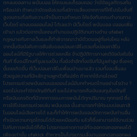
ตกลงของทาง พนันบอล ให้ครบและก็รอบคอบ ว่ามีข้อมูลที่ตรงกัน
หรือเปล่า ถ้าพบว่าขัดแย้งรวมทั้งมีการเสี่ยงจากการที่ให้โปรโมชั่นที่
สูงจนกระทั่งเกินความจำเป็นตามกำหนด ให้แจ้งกับคณะทำงานทาง
เว็บไซต์ แทงบอลออนไลน์ ได้เลยว่า มีเว็บไซต์ พนันบอล ปลอมเพิ่ม
เข้ามา แล้วต่อจากนั้นคณะทำงานจะปฏิบัติงานทางด้าน ufabet
กฎหมายกับทางเว็บและก็ทำพิจารณาว่ามีตัวตนอยู่ที่แห่งไหน หลัง
จากนั้นข้อบังคับการยืนยันของบ่อนคาสิโนรวมทั้งบ่อนคาสิโน
ออนไลน์ที่มีรัฐบาลให้การช่วยเหลือ จำปฏิบัติการทางคดีข้อบังคับใน
ทันที ซึ่งจะมีโทษที่รุนแรงเป็น ทั้งยังจำอีกทั้งปรับที่มีมูลค่าสูง ซึ่งเหตุ
นี้เคยเกิดขึ้น ที่เว็บบ่อนคาสิโนเพื่อนบ้านมาแล้ว รวมทั้งจบสิ้นลง
ด้วยรูปความที่มีหลักฐานผูกตัวที่แน่ชัด ถ้าหากใช้งานโดยมี
โปรแกรมช่วยพนันแทงบอลออนไลน์มีบทกำหนดโทษอย่างไรบ้าง ?
แอดไม่นจะทำปิดบัญชีทันที และไม่สามารถคืนเงินลงทุนในบัญชี
หรือเงินเครดิตที่มีจากการชนะการพนันได้ทุกปริมาณ ทุกกรณี ซึ่ง
การใช้โปรแกรมช่วยเล่น พนันบอล นั้นสามารถทำให้ระบบบ่อนคาสิ
โนออนไลน์เสียหายได้ และก็ทำให้การพนันของนักการพนันท่านอื่น
กำเนิดความทรุดโทรมได้ด้วยเหมือนกัน แล้วก็ซึ่งสามารถใช้งานร่วม
ไปกับการพนันได้ก็คือ โปรแกรมคาดการณ์ที่จะออกดอกออกผลได้
เพียงเท่านั้น ufakick ถ้าหากเป็นโปรแกรมสั่งงานออกดอกออกผล