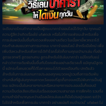
จะดีขนาดไหนถ้ากลายเป็นผู้ชนะบาคาร่าออนไลน์ได้ทุกวัน ทุกคนมี
ความรู้สึกว่าเกิดเรื่องใช่ ufakick หรือไม่ที่การแพ้ชนะสำหรับเพื่อ
การเล่นพนันนั้นขึ้นกับดวงเพียงอย่างเดียว ในเนื้อหานี้พวกเราได้
กระทำสะสมแนวทางการเอาชนะ บาคาร่าออนไลน์ สำหรับมือใหม่ เพื่อ
เพิ่มจังหวะสำหรับเพื่อการได้กำไรครั้งใดก็ตามคุณเข้ามาเล่น ทั้งยัง
สูตรแจกฟรี สูตรแทงทบ สูตรสำหรับใช้เล่นบาคาร่า แม้ใครกันแน่
กล่าวว่าการเดิมพันนั้นขึ้นกับโชคเพียงอย่างเดียวละก็ แม้คุณมีสูตร
นี้ แม้กระทั้งคนซวยก็ได้โอกาสชนะได้ด้วยเหมือนกัน ปกติแล้ว
สำหรับในการเล่นเกมการประลองทุกหมวดหมู่รวมถึงการเดิมพัน
ต่างๆสิ่งที่ผู้เล่นทุกคนคาดหวังเยอะที่สุดก็อาจจะหนีไม่พ้นการเป็นผู้
ชนะ แม้กระนั้นในหลายๆเกมหรือหลายๆการประลองนั้นก็ชอบมี
ความเป็นต่อเสียเปรียบในเรื่องของความสามารถ การฝึกหัด รวมทั้ง
ความชำนิชำนาญระหว่างมือสมัครเล่นและก็มือโปรอยู่ตลอด แต่ว่า
ไม่ใช่สำหรับเพื่อการเล่น บาคาร่า อย่างแน่แท้ คนจำนวน ี ufabet ไม่