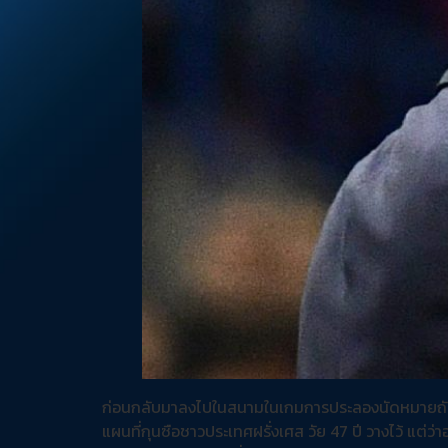
ก่อนกลับมาลงไปในสนามในเกมการประลองนัดหมายถัดไป ที่
แผนที่กุนซือชาวประเทศฝรั่งเศส วัย 47 ปี วางไว้ แต่ว