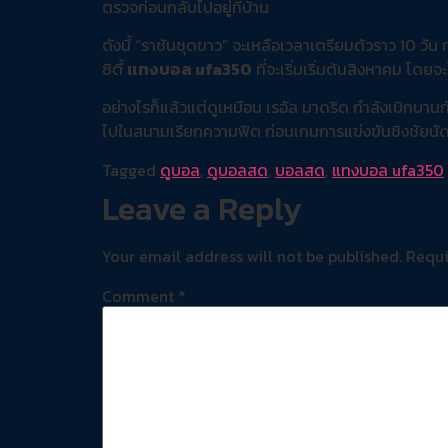
ตรวจก่อนกลับไปอยู่ที่บ้าน
ดังนี้ “ราชันชุดขาว” จะเหลือเวลาเตรียมตัวราว 10 วัน
ซิตี้
แทงบอล ufa350
ที่จะเริ่มเริ่มต้นสิงหาคม โดย
อย่างไรก็แล้วแต่ดูเหมือน เรอัล มาดริด กำลังเบิกบา
ไปในสนามเรียกความฟิต ก่อนเกมการแข่งขันชิงชัยนัดห
Tagged
ดูบอล
,
ดูบอลสด
,
บอลสด
,
แทงบอล ufa350
Leave a Reply
Your email address will not be published.
Requi
Comment
*