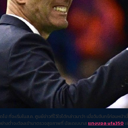
จะเริ่มในส.ค. ศูนย์ข่าวที่ไว้ใจได้กล่าวมาว่า เมื่อวันจันทร์ก่อนหน้
่าอย่างต่ำจะต้องเข้ามาตรวจสุขภาพที่ บัลเดเบบาส
แทงบอล ufa350
เพ