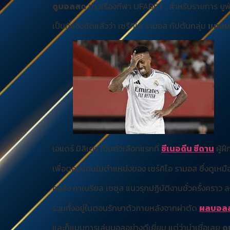
ดูบอลสด
ข่าวเรื่องกีฬา UFABET : สำหรับรายการ ยูฟ่า
เป็นที่แจ้งชัดแล้วว่า เซรืคิโอ รามอส กัปตันกลุ่ม
แทงบ
เอแดร์ มิลิเตา เป็นตัวเลือกแรกที่
ซีเนอดีน ซีดาน
ผู้ฝ
เพื่อตอบแทนในตำแหน่งของ เซร์คิโอ รามอส ซึ่งดูเหม
คงส่ง กาเบรียล เชซุส แนวรุกปฏิบัติงานชั่วครั้งคราว 
รวมทั้งอยู่ในตอนรักษาตัวภายหลังจากผ่าตัด
ผลบอล
และก็แบบการเล่นบอลอย่างดีเยี่ยม แต่ว่าน่าเชื่อเลย
ด