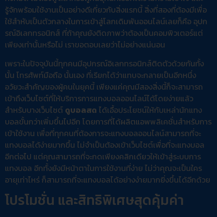
รู้จักพร้อมใช้งานเป็นอย่างดีเกี่ยวกับสิ่งแรกนี้ สิ่งที่สองที่ต้องมีเพื่อ
ใช้สำหับเป็นตัวกลางในการเข้าสู่โลกเดิมพันออนไลน์เลยก็คือ อุปก
รณ์อิเลกทรอนิกส์ ที่ถ้าคุณยังติดภาพว่าต้องเป็นคอมพิวเตอร์แต่
เพียงเท่านั้นหรือไม่ เราขอตอบเลยว่าไม่อย่างแน่นอน
เพราะในปัจจุบันนี้ทุกคนมีอุปกรณ์อิเลกทรอนิกส์ติดตัวด้วยกันทั้ง
นั้น โทรศัพท์มือถือ นั้นเอง ที่เรียกได้ว่าแทบจะกลายเป็นอีกหนึ่ง
อวัยวะสำคัญของผู้คนในยุคนี้ เพียงแค่คุณมีสองสิ่งนี้ก็จะสามารถ
เข้าถึงเว็บไซต์ที่ให้บริการการแทงบอลออนไลน์ได้โดยง่ายแล้ว
สำหรับบางเว็บไซต์
ดูบอลสด
ได้เอื้อประโยชน์ให้กับเหล่านักแทง
บอลขั้นกว่าเพิ่มขึ้นไปอีก โดยการที่ได้ผลิตแอพพลิเคชั่นสำหรับการ
เข้าใช้งาน เพื่อที่ทุกคนที่ต้องการจะแทงบอลออนไลน์สามารถที่จะ
แทงบอลได้ง่ายมากขึ้น ไม่จำเป็นต้องเข้าเว็บไซต์เพื่อที่จะแทงบอล
อีกต่อไป แต่คุณสามารถที่จะกดเพียงคลิกเดียวให้เข้าสู่ระบบการ
แทงบอล อีกทั้งยังมีหน้าตาในการใช้งานที่ง่าย ไม่ว่าคุณจะเป็นใคร
อายุเท่าไหร่ ก็สามารถที่จะแทงบอลได้อย่างง่ายมากยิ่งขึ้นได้อีกด้วย
โปรโมชั่น และสิทธิพิเศษสุดคุ้มค่า