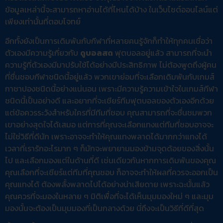
ข้อมูลเหล่านี้จะสามารถหาอ่านได้ที่ไหนได้บ้าง ในเว็บไซต์ออนไลน์แต่
เพียงเท่านั้นที่ตอบโจทย์
อีกทั้งยังเป็นการเดิมพันกับกีฬาที่หลายคนรู้จักก็ทำให้ทุกคนเชื่อว่า
ตัวเองมีความรู้เกี่ยวกับ
ดูบอลสด
ฟุตบอลอยู่แล้ว สามารถที่จะนำ
ความรู้ที่ตัวเองมีมาปรับใช้ได้อย่างมีประสิทธิภาพ ไม่ต้องพูดถึงผู้คน
ที่ชื่นชอบกีฬาชนิดนี้อยู่แล้ว พวกเขาย่อมที่จะเลือกเดิมพันกับเกมส์
กาชาปองชนิดนี้อย่างแน่นอน เพราะมีความรู้ความเข้าใจในเกมส์กีฬา
ชนิดนี้เป็นอย่างดี และอยากที่จะเชียร์ทีมฟุตบอลของตัวเองอีกด้วย
แต่ข้อควรระวังสำหรับใครที่มีทีมที่ชอบ คุณสามารถที่จะชื่นชมพวก
เขาอย่างสุดใจได้เสมอ แต่การที่คุณจะเลือกแทงแต่ทีมที่ชอบอาจจะ
ไม่ใช่วิธีที่ดีนัก เพราะอาจจะทำให้คุณแทงพลาดได้มากกว่าแทงได้
เวลาที่เรารักอะไรมาก ๆ ก็มักจะพยายามมองข้ามจุดด้อยของสิ่งนั้น
ไป และเลือกมองแต่ในด้านที่ดี เช่นเดียวกันหากการเดิมพันของคุณ
คุณเลือกที่จะเชียร์แต่ทีมที่คุณชอบ ก็อาจจะทำให้ผลที่ควรจะออกเป็น
คุณแทงได้ ต้องพลั้งพลาดไปได้อย่างน่าเสียดาย เพราะฉะนั้นแล้ว
คุณควรที่จะมองในหลาย ๆ มิติเพื่อที่จะได้เห็นมุมมองใหม่ ๆ และมุม
มองนั้นจะต้องเป็นมุมมองที่เป็นกลางด้วย นี่ถึงจะเป็นวิธีที่ดีที่สุด