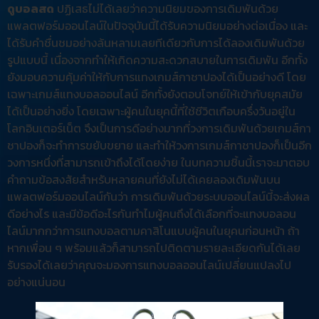
ดูบอลสด
ปฏิเสธไม่ได้เลยว่าความนิยมของการเดิมพันด้วย
แพลตฟอร์มออนไลน์ในปัจจุบันนี้ได้รับความนิยมอย่างต่อเนื่อง และ
ได้รับคำชื่นชมอย่างล้นหลามเลยทีเดียวกับการได้ลองเดิมพันด้วย
รูปแบบนี้ เนื่องจากทำให้เกิดความสะดวกสบายในการเดิมพัน อีกทั้ง
ยังมอบความคุ้มค่าให้กับการแทงเกมส์กาชาปองได้เป็นอย่างดี โดย
เฉพาะเกมส์แทงบอลออนไลน์ อีกทั้งยังตอบโจทย์ให้เข้ากับยุคสมัย
ได้เป็นอย่างยิ่ง โดยเฉพาะผู้คนในยุคนี้ที่ใช้ชีวิตเกือบครึ่งวันอยู่ใน
โลกอินเตอร์เน็ต จึงเป็นการดีอย่างมากที่วงการเดิมพันด้วยเกมส์กา
ชาปองก็จะทำการขยับขยาย และทำให้วงการเกมส์กาชาปองก็เป็นอีก
วงการหนึ่งที่สามารถเข้าถึงได้โดยง่าย ในบทความชิ้นนี้เราจะมาตอบ
คำถามข้อสงสัยสำหรับหลายคนที่ยังไม่ได้เคยลองเดิมพันบน
แพลตฟอร์มออนไลน์กันว่า การเดิมพันด้วยระบบออนไลน์นี้จะส่งผล
ดีอย่างไร และมีข้อดีอะไรกันทำไมผู้คนถึงได้เลือกที่จะแทงบอลอน
ไลน์มากกว่าการแทงบอลตามคาสิโนแบบผู้คนในยุคนก่อนหน้า ถ้า
หากเพื่อน ๆ พร้อมแล้วก็สามารถไปติดตามรายละเอียดกันได้เลย
รับรองได้เลยว่าคุณจะมองการแทงบอลออนไลน์เปลี่ยนแปลงไป
อย่างแน่นอน