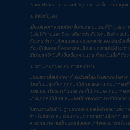
เรื่อยกีฬาซึ่งสามารถเล่นได้ทุกแห่งแล้วก็ในทุกหนทุกแ
3. ย้ำไปที่ผู้เล่น
เมื่อเปรียบเทียบกับกีฬาอื่นๆบอลเป็นเกมที่ย้ำผู้เล่นมา
ผู้เล่นได้ฉายแสง ซึ่งบางทีอาจประทับใจคนอีกจำนวนไม่น้อ
ต้องกระทำตามข้อเสนอแนะของเขาแต่ละคน สำหรับเพื่อก
ต้อง ผู้เล่นคนหนึ่งสามารถเปลี่ยนแปลงเกมได้ด้วยการเ
ให้ท่านแผ่รัศมีเพิ่มขึ้นเรื่อยๆในแต่ละด้าน เป็นสิ่งที่
4. ความง่ายๆของเกม การเล่นที่ง่าย
บอลยอดเยี่ยมในกีฬาที่เล่นง่ายที่สุด โดยมากเมื่อพว
เป็นที่นิยมสูงที่สุด ทุกคนที่ไม่เคยมองเห็นเกมมาก่อน
เบสบอล หรืออเมริกันบอล คนที่ไม่เคยมองเกมมาก่อนจะไม่รู
บางบุคคลที่ไม่เคยเล่นบอลมีความคิดว่าบางทีอาจเกิดเร
ในทางตรงกันข้าม ฐานรากของบอลนั้นง่ายอย่างยิ่ง คุณม
สำหรับในการเล่น เรียบง่ายปราศจากความยุ่งยาก แนวทางการ
สะดวกสบาย คนที่ไม่เคยเล่นบอลมาก่อนสามารถเริ่มเล่นเ