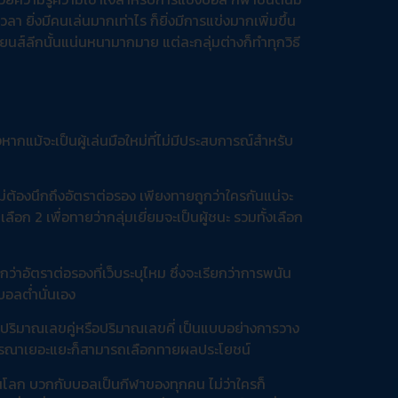
ลา ยิ่งมีคนเล่นมากเท่าไร ก็ยิ่งมีการแข่งมากเพิ่มขึ้น
ี้ยนส์ลีกนั้นแน่นหนามากมาย แต่ละกลุ่มต่างก็ทำทุกวิธี
หากแม้จะเป็นผู้เล่นมือใหม่ที่ไม่มีประสบการณ์สำหรับ
ม่ต้องนึกถึงอัตราต่อรอง เพียงทายถูกว่าใครกันแน่จะ
อก 2 เพื่อทายว่ากลุ่มเยี่ยมจะเป็นผู้ชนะ รวมทั้งเลือก
าอัตราต่อรองที่เว็บระบุไหม ซึ่งจะเรียกว่าการพนัน
อลต่ำนั่นเอง
นปริมาณเลขคู่หรือปริมาณเลขคี่ เป็นแบบอย่างการวาง
พิจารณาเยอะแยะก็สามารถเลือกทายผลประโยชน์
อนโลก บวกกับบอลเป็นกีฬาของทุกคน ไม่ว่าใครก็