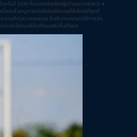
ในปี 2018 ที่ประเทศรัสเซียมีผู้เข้าชมมากยิ่งกว่า 4
่งของโลกดูการแข่งขันชิงชัยบอลที่ยิ่งใหญ่ที่สุดนี้
ะทำระจายอำทุ่งนาจของบอล ซึ่งมีความหมายว่ามีการเล่น
ารทำให้เกมนี้เป็นที่นิยมเพิ่มขึ้นเรื่อยๆ