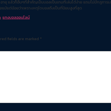
ยุ แล้วก็อื่นๆที่สำคัญเป็นบอลเป็นเกมที่เล่นได้ง่าย แถมไม่มีกฎการเล
้แต่น้อยว่าเพราะเหตุใดบอลถึงเป็นที่นิยมสูงที่สุด
ล
,
แทงบอลออนไลน์
red fields are marked
*