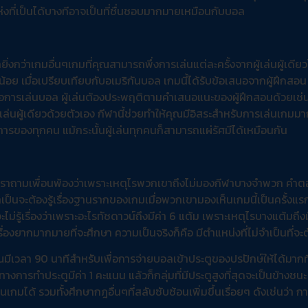
ห่งที่เป็นได้บางทีอาจเป็นที่ชื่นชอบมากมายเหมือนกับบอล
กยิ่งกว่าเกมอื่นๆเกมที่คุณสามารถพึ่งการเล่นแต่ละครั้งจากผู้เล่นผู้เดีย
ย เมื่อเปรียบเทียบกับอเมริกันบอล เกมนี้ได้รับข้อเสนอจากผู้ฝึกสอน ซึ่
ารเล่นบอล ผู้เล่นต้องประพฤติตามคำเสนอแนะของผู้ฝึกสอนด้วยเช่นเดีย
ล่นผู้เดียวด้วยตัวเอง กีฬานี้ช่วยทำให้คุณมีอิสระสำหรับการเล่นเกม
ต้องการของทุกคน แม้กระนั้นผู้เล่นทุกคนก็สามารถแผ่รัศมีได้เหมือนกัน
กเราถามเพื่อนพ้องว่าเพราะเหตุไรพวกเขาถึงไม่มองกีฬาบางจำพวก คำตอบ
จำเป็นจะต้องรู้เรื่องฐานรากของเกมเมื่อพวกเขามองเห็นเกมนี้เป็นครั้งแ
้เรื่องว่าเพราะอะไรทัชดาวน์ถึงมีค่า 6 แต้ม เพราะเหตุไรบางแต้มถึงมีค่า
ื่องยากมากมายที่จะศึกษา ความเป็นจริงก็คือ มีตำแหน่งที่ไม่จำเป็นที่
ีเวลา 90 นาทีสำหรับเพื่อการจ่ายบอลเข้าประตูของปรปักษ์ให้ได้มากที
ทำประตูมีค่า 1 คะแนน แล้วก็กลุ่มที่มีประตูสูงที่สุดจะเป็นข้างชนะ เรื่
กมได้ รวมทั้งศึกษากฎอื่นๆที่สลับซับซ้อนเพิ่มขึ้นเรื่อยๆ ดังเช่นว่า