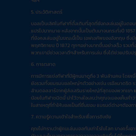
ฯลฯ
5. ประวัติศาสตร์
บอลเป็นเลิศในกีฬาที่ดั้งเดิมที่สุดที่ยังคงเล่นอยู่
แปรไปมากมาย หลังจากนั้นเป็นต้นมาจนกระทั่งปี 1857 เ
ที่ยังคงเล่นอยู่ในขณะนี้เป็น เอฟเอคัพของอังกฤษ ซึ่
พฤศจิกายน ปี 1872 ทุกๆอย่างมากขึ้นอย่างเร็ว รวมทั้
พวกเขามีช่วงเวลาดีๆสำหรับการเล่น ซึ่งได้ช่วยปรับป
6. การตลาด
การมีการแข่งกีฬาที่มีผู้คนมาดูถึง 3 พันล้านคน โดย
ยังรวมทั้งชมรมบอลใหญ่ๆตัวอย่างเช่น เรอัลมาดริด รวม
ล้านดอลลาร์จากผู้ส่งเสริมรายใหญ่ที่สุดของพวกเขา
น้อยในกีฬาชนิดนี้ น่าไว้วางใจเลนว่าคุณจะมองเห็นคำว
ในสาเหตุที่ทำให้บอลเป็นที่ชื่นชอบ แบรนด์ต่างๆต้องก
7. ความรู้ความเข้าใจสำหรับเพื่อการชิงชัย
คุณไม่ทราบว่าผู้คนเล่นบอลกันเท่าไรในโลก บางครั้งอาจจ
ข้าง และก็บางคราวการจลาจลอาจจะเกิดขึ้นได้ก็เพราะผล