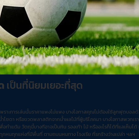
ด
เป็นที่นิยมเยอะที่สุด
พราะการเล่นนั้นราคาแพงไม่แพง บางโอกาสคุณไม่ต้องใช้ลูกฟุตบอลด
กน้ำโซดา หรือขวดพลาสติกจากน้ำผลไม้ที่ผู้บริโภคมา บางโอกาสพวกเรา
พื่อทำแต้ม วัตถุนี้บางทีอาจเป็นหิน รองเท้า ไม้ หรืออะไรก็ได้ที่แลเห็น
ทุกหนทุกแห่งที่มีพื้นที่ ตามถนนหนทาง โรงเรีย ที่รกร้างว่างเปล่า ฯลฯ