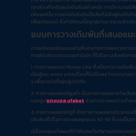
ทุกอย่างที่จะต้องแข่งขันกันอย่างหนัก การวิ่ง ความนิสั
เพียงแค่นั้น การแข่งขันชิงชัยเป็นสิ่งที่ล่อใจผู้คนให
เพื่อคว้าแชมป์ ซึ่งทำให้เกมนี้สนุกสนานมากมายสำหรับ
แบบการวางเดิมพันที่เสนอแนะ
การพนันบอลในแบบอย่างซึ่งสามารถทายผลจากการแข
การพินิจพิจารณาบอลเท่าไรนัก ก็ได้โอกาสสำหรับการทา
1. การทายผลแบบ Money Line ซึ่งเป็นการวางเดิมพันว่า
เป็นผู้ชนะ score มากแค่ไหนก็ไม่เป็นผล โดยสามารถวางเด
x เพื่อทายว่าทั้งคู่กลุ่มเท่ากัน
2. การทายผลสกอร์สูงต่ำ เป็นการทายผลการทำแต้มของอีก
บอลสูง
แทงบอล ufabet
ส่วนการทายผลว่าจะทำคะแนน
3. การทายผลสกอร์คู่คี่ เป็นการทายผลสกอร์รวมของทั้
เดิมพันที่ได้โอกาสทายผลถูกแบบ 50-50 ก็เลยเป็นการ
นี่เป็นเหตุผลทั้งผองที่ทำให้บอลเป็นกีฬายอดนิยมเยอะ