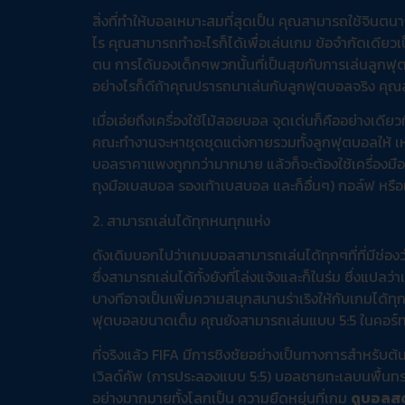
สิ่งที่ทำให้บอลเหมาะสมที่สุดเป็น คุณสามารถใช้จินตนา
ไร คุณสามารถทำอะไรก็ได้เพื่อเล่นเกม ข้อจำกัดเดีย
ตน การได้มองเด็กๆพวกนั้นที่เป็นสุขกับการเล่นลูกฟุ
อย่างไรก็ดีถ้าคุณปรารถนาเล่นกับลูกฟุตบอลจริง คุณส
เมื่อเอ่ยถึงเครื่องใช้ไม้สอยบอล จุดเด่นก็คืออย่างเดี
คณะทำงานจะหาชุดชุดแต่งกายรวมทั้งลูกฟุตบอลให้ เหมื
บอลราคาแพงถูกกว่ามากมาย แล้วก็จะต้องใช้เครื่องมือส
ถุงมือเบสบอล รองเท้าเบสบอล และก็อื่นๆ) กอล์ฟ หรือ
2. สามารถเล่นได้ทุกหนทุกแห่ง
ดังเดิมบอกไปว่าเกมบอลสามารถเล่นได้ทุกๆที่ที่มีช่องว่าง
ซึ่งสามารถเล่นได้ทั้งยังที่โล่งแจ้งและก็ในร่ม ซึ่งแปลว่
บางทีอาจเป็นเพิ่มความสนุกสนานร่าเริงให้กับเกมได้ทุกแ
ฟุตบอลขนาดเต็ม คุณยังสามารถเล่นแบบ 5:5 ในคอร์ท
ที่จริงแล้ว FIFA มีการชิงชัยอย่างเป็นทางการสำหรับ
เวิลด์คัพ (การประลองแบบ 5:5) บอลชายทะเลบนพื้นทรา
อย่างมากมายทั้งโลกเป็น ความยืดหยุ่นที่เกม
ดูบอลส