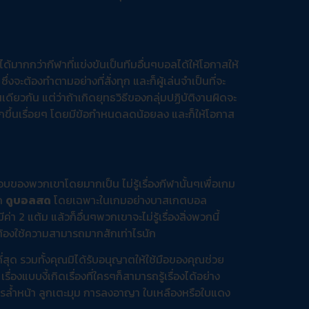
วได้มากกว่ากีฬาที่แข่งขันเป็นทีมอื่นๆบอลได้ให้โอกาสให้
งจะต้องทำตามอย่างที่สั่งทุก และก็ผู้เล่นจำเป็นที่จะ
วกัน แต่ว่าถ้าเกิดยุทธวิธีของกลุ่มปฏิบัติงานผิดจะ
มากขึ้นเรื่อยๆ โดยมีข้อกำหนดลดน้อยลง และก็ให้โอกาส
ของพวกเขาโดยมากเป็น ไม่รู้เรื่องกีฬานั้นๆเพื่อเกม
รก
ดูบอลสด
โดยเฉพาะในเกมอย่างบาสเกตบอล
 2 แต้ม แล้วก็อื่นๆพวกเขาจะไม่รู้เรื่องสิ่งพวกนี้
จะต้องใช้ความสามารถมากสักเท่าไรนัก
่สุด รวมทั้งคุณมิได้รับอนุญาตให้ใช้มือของคุณช่วย
องแบบงี้เกิดเรื่องที่ใครๆก็สามารถรู้เรื่องได้อย่าง
 การล้ำหน้า ลูกเตะมุม การลงอาญา ใบเหลืองหรือใบแดง