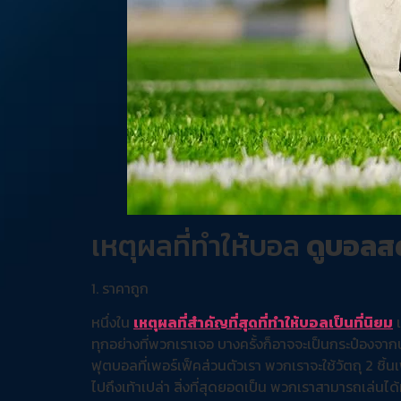
เหตุผลที่ทำให้บอล
ดูบอลส
1. ราคาถูก
หนึ่งใน
เหตุผลที่สำคัญที่สุดที่ทำให้บอลเป็นที่นิยม
เ
ทุกอย่างที่พวกเราเจอ บางครั้งก็อาจจะเป็นกระป๋องจา
ฟุตบอลที่เพอร์เฟ็คส่วนตัวเรา พวกเราจะใช้วัตถุ 2 ชิ้นเ
ไปถึงเท้าเปล่า สิ่งที่สุดยอดเป็น พวกเราสามารถเล่นได้