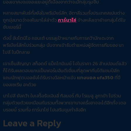
ของเขาคงจะเยอะแยะอยู่ดีเนื่องจากว่าจะมีกลุ่มรุมจีบ
หลายสมาพันธ์ทั้งยังในพรีเมียร์ลีก, อิตาลีรวมทั้งประเทศสเปนต่าง
ถูกมุ่งมาดว่าจะหันมาไล่ล่าตัว
การ์นาโช่
ข้างหลังเขาย้ายกลุ่มได้ใน
ซัมเมอร์นี้
ดังนี้ อันโตนิโอ คอนเต้ บรรลุเป้าหมายกับการคว้านักเตะจาก
พรีเมียร์ลีกไปร่วมกลุ่ม นับจากเข้ารับตำแหน่งผู้จัดการทีมของ นา
โปลี ในปีกลาย
เขาเซ็นสัญญา สก็อตต์ แม็คโทมิเนย์ ไปในราคา 26 ล้านปอนด์แล้ว
ก็ได้รับผลตอบแทนเป็นฟอร์มอันดีเยี่ยมที่สุดพาทีมได้แชมป์ลีก
แถมนักฟุตบอลยังได้รับรางวัลหน้าแข้ง
แทงบอล ufa350
ที่ปี
ของเซเรีย อาด้วย
นาโปลี ยังคว้า ใบเสร็จรับเงินลี่ กิลมอร์ กับ โรเมลู ลูกาข้า ไปร่วม
กลุ่มด้วยด้วยเหมือนกันรวมทั้งพวกเขาบางครั้งอาจจะได้อีกทั้ง เดอ
บรอยน์ รวมทั้ง การ์นาโช่ ไปเสริมขุมกำลังอีก
Leave a Reply