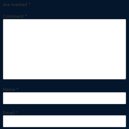
are marked
*
Comment
*
Name
*
Email
*