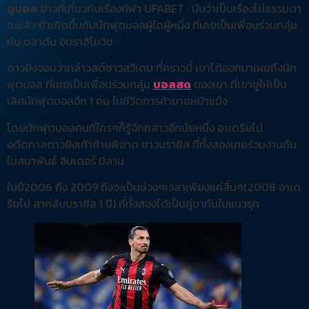
ดูบอล
ข่าวที่เกี่ยวกับเรื่องกีฬา UFABET : นับว่าเป็นเรื่องไม่ธรรมดา
ซะแล้ว ถ้าเกิดขึ้นกับนักฟุตบอลผู้ใดผู้หนึ่ง ที่เคยเป็นเพื่อนร่วมกลุ่ม
กับ ซลาตัน อิบราฮิโมวิช
ดาวยิงจอมว่ากล่าวสต์ชาวสวีเดน ที่คราวนี้ เขาได้ออกมาเผยถึงนัก
ฟุตบอล ที่เคยเป็นเพื่อนร่วมกลุ่ม
บอลสด
ของเขา ที่เขาชูให้เป็น
เลิศนักฟุตบอลอีก 1 คน ในชีวิตการค้าขายหน้าแข้ง
โดยนักฟุตบอลคนที่ใครๆก็รู้จักกล่าวอีกนัยหนึ่ง อาเดรียโน่
อดีตกาลดาวยิงเท้าซ้ายพิฆาต ชาวบราซิล ที่ทั้งสองเคยร่วมงานกัน
ในสมาพันธ์ อินเตอร์ มิลาน
ในปี2006 ถึง 2009 ถึงจะเป็นช่วงๆเวลาเพียงแค่สั้นๆ(2008 อาเด
รียโน่ ลากลับบราซิล 1 ปี) ที่ทั้งสองได้เป็นคู่ขากันในแนวรุก