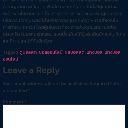
สำราญจากทางเว็บมากเพิ่มขึ้น นอกเหนือจากนั้นสิ่งที่ผู้เล่นต้อง
ระมัดระวังให้มากมายๆเป็น การจัดการการคลังของเพศผู้เล่นเอง ผู้
เล่นควรมีวัตถุประสงค์สำหรับการลงทุน และก็จุดหมายสำหรับใน
การทำเงินทุกๆวัน โดยผู้เล่นควรต้องเอาอย่างจุดมุ่งหมายอย่าง
เคร่งครัด ไม่ออกนอกกรอบ แบบนี้จะมีผลให้ผู้เล่นเป็นนักลงทุนที่เก่ง
และก็ตามเกมได้ทันอีกด้วย
Tagged
ดูบอลสด
,
บอลออนไลน์
,
ผลบอลสด
,
แทงบอล
,
แทงบอล
ออนไลน์
Leave a Reply
Your email address will not be published.
Required fields
are marked
*
Comment
*