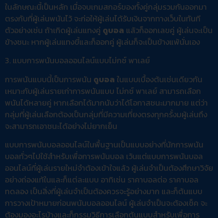
ในลักษณะนี้เป็นหลัก เมื่อจบเกมสกอร์ของทั้งคู่กลุ่มรวมกันออกมา
ตรงกับที่ผู้เล่นพนันไว้ จะก่อให้ผู้เล่นได้รับเงินจากทางเว็บในทันที
ตัวอย่างเช่น ถ้าเกิดผู้เล่นแทงคู่
ดูบอล
แล้วก็ออกเลขคู่ ผู้เล่นจะเป็น
ข้างชนะ หากผู้เล่นแทงขี้และก็ออกคู่ ผู้เล่นก็จะเป็นข้างแพ้นั่นเอง
3. แบบการพนันบอลออนไลน์แบบไม่กซ์ พาเลย์
การพนันแบบนี้เป็นการพนัน
ดูบอล
ในแบบเบื้องต้นเช่นเดียวกัน
เหมาะกับผู้เล่นรายเก่าการพนันแบบ ไม่กซ์ พาเลย์ สามารถเลือก
พนันได้หลายคู่ หากเลือกได้มากนับว่าได้โอกาสชนะมากมาย แต่ว่า
กลุ่มที่ผู้เล่นเลือกต้องเป็นกลุ่มที่มีความเที่ยงตรงทุกครั้งมผู้เล่นถึง
จะสามารถเอาชนะได้อย่างไม่ยากเย็น
แบบการพนันบอลออนไลน์ในพื้นฐานเป็นแบบอย่างที่นักการพนัน
บอลทั่วๆไปใช้สำหรับเพื่อการพนันบอล เว้นแต่แบบการพนันบอล
ออนไลน์ที่ผู้เล่นรายใหม่จำต้องเข้าใจแล้ว ผู้เล่นจำเป็นต้องศึกษาวิจัย
อย่างถ่องแท้ในและก็แต่ละแบบ อาทิเช่น ราคาบอลต่อ ราคาบอล
ทดลอง เป็นสิ่งที่ผู้เล่นจำเป็นต้องควรจะรู้อย่างมาก และก็ต้นแบบ
การวางเป้าหมายก่อนพนันบอลออนไลน์ ผู้เล่นจำเป็นจะต้องเช็ค จะ
ต้องมองอะไรบ้างและก็กรรมวิธีการเลือกต้นแบบสำหรับเพื่อการ