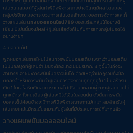
การชิงชัย ผู้เล่นไม่สมควรคิดเข้าข้างตนเองว่ากลุ่มโปรดจะก่อให้ผู้
เล่นชนะเสมอ ให้ผู้เล่นทำพินิจพิจารณาอย่างมีเหตุมีผล โดยมอง
กลุ่มปรปักษ์ มองกระบวนการเล่นโดยลักษณะของการจัดการและก็
วางแผนเล่น
แทงบอลออนไลน์789
ของแต่ละกลุ่มให้อย่างดี
เยี่ยม มิเช่นนั้นจะมีผลให้ผู้เล่นเสียตังค์ไปกับการแทงกลุ่มโปรดได้
อย่างง่ายๆ
4. บอลสเต็ป
พูดหยอกเล่นรายใหม่ไม่สมควรพนันบอลสเต็ป เพราะว่าบอลสเต็ป
เป็นบอลชุดที่ผู้เล่นจำเป็นจะต้องแทงเป็นปริมาณ 3 คู่ขึ้นไปถึงจะ
สามารถเอาชนะการพนันในคราวนั้นได้ ด้วยเหตุว่ามีกฎรวมทั้งข้อ
ตกลงสำหรับการพนันว่าผู้เล่นควรต้องทายถูกทุกคู่ใน 1 ใบเสร็จรับ
เงิน 1 ใบเสร็จรับเงินสามารถแทงได้ปริมาณหลายคู่ หากผู้เล่นทายไม่
ถูกแม้กระทั้งคนเดียว ผู้เล่นจะมิได้เงินในส่วนนั้น ดังนั้นการพนัน
บอลสเต็ปค่อนข้างจะมีการพินิจพิจารณายากไม่เหมาะสมสำหรับผู้
เล่นรายใหม่แม้กระนั้นเหมาะกับผู้เล่นที่มีประสบการณ์ที่มากแล้ว
วางแผนพนันบอลออนไลน์