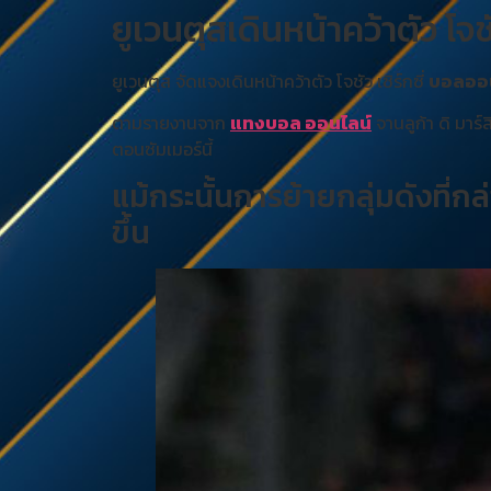
ยูเวนตุสเดินหน้าคว้าตัว โจชั
ยูเวนตุส จัดแจงเดินหน้าคว้าตัว โจชัว เซิร์กซี่
บอลออน
ตามรายงานจาก
แทงบอล ออนไลน์
จานลูก้า ดิ มาร์
ตอนซัมเมอร์นี้
แม้กระนั้นการย้ายกลุ่มดังที่กล
ขึ้น