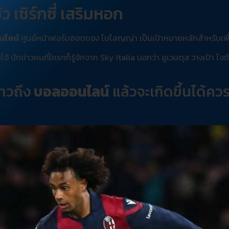
ว เซิร์กซี่ เสริมหอก
ไลน์
ศูนย์หน้าฟอร์มฮอตของ โบโลญญ่า เป็นเป้าหมายหลักสำหรับเพื่
สิโอ้ นักข่าวคนที่ใครๆก็รู้จักจาก Sky Italia บอกว่า ยูเวนตุส วางเป้า โ
่าวถึง
บอลออนไลน์
แล้วจะเกิดขึ้นได้ควรจ