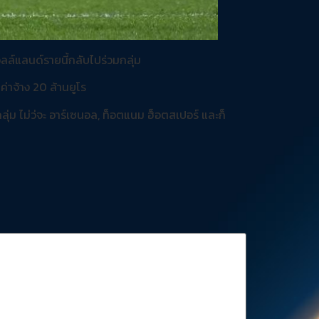
ลล์แลนด์รายนี้กลับไปร่วมกลุ่ม
่าจ้าง 20 ล้านยูโร
ลุ่ม ไม่ว่จะ อาร์เซนอล, ท็อตแนม ฮ็อตสเปอร์ และก็