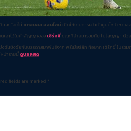
เดิมจะต้องไม่
แทงบอล ออนไลน์
เปิดใช้งานการคว้าตัวศูนย์หน้าชาวฮอ
กำหนดเอาไว้ในคำสัญญาของ
เซิร์กซี่
ขณะที่ย้ายมาร่วมทีม โบโลญญ่า ด้วยค
งขันชิงชัยกับบรรดาสมาพันธ์จาก พรีเมียร์ลีก ที่อยาก เซิร์กซี่ ไปร่วมก
์หน้ารายนี้
ดูบอลสด
red fields are marked
*