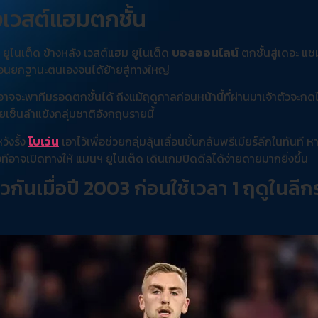
งเวสต์แฮมตกชั้น
ยูไนเต็ด ข้างหลัง เวสต์แฮม ยูไนเต็ด
บอลออนไลน์
ตกชั้นสู่เดอะ แช
” ก่อนยกฐานะตนเองจนได้ย้ายสู่ทางใหญ่
าจจะพาทีมรอดตกชั้นได้ ถึงแม้ฤดูกาลก่อนหน้านี้ที่ผ่านมาเจ้าตัวจะกดไป
ยเซ็นลำแข้งกลุ่มชาติอังกฤษรายนี้
ังรั้ง
โบเว่น
เอาไว้เพื่อช่วยกลุ่มลุ้นเลื่อนชั้นกลับพรีเมียร์ลีกในทันท
อาจเปิดทางให้ แมนฯ ยูไนเต็ด เดินเกมปิดดีลได้ง่ายดายมากยิ่งขึ้น
วกันเมื่อปี 2003 ก่อนใช้เวลา 1 ฤดูในลี