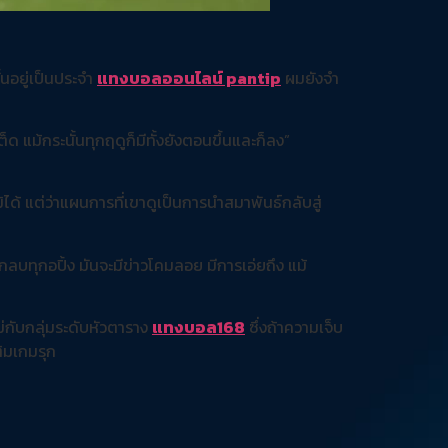
้นอยู่เป็นประจำ
แทงบอลออนไลน์ pantip
ผมยังจำ
็ด แม้กระนั้นทุกฤดูก็มีทั้งยังตอนขึ้นและก็ลง”
มิได้ แต่ว่าแผนการที่เขาดูเป็นการนำสมาพันธ์กลับสู่
ะกลบทุกอปิ้ง มันจะมีข่าวโคมลอย มีการเอ่ยถึง แม้
ย
่กับกลุ่มระดับหัวตาราง
แทงบอล168
ซึ่งถ้าความเจ็บ
ิมเกมรุก