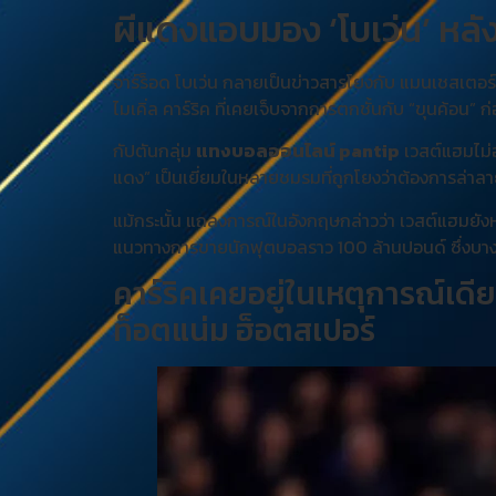
ผีแดงแอบมอง ‘โบเว่น’ หลั
จาร์ร็อด โบเว่น กลายเป็นข่าวสารโยงกับ แมนเชสเตอร์ 
ไมเคิ่ล คาร์ริค ที่เคยเจ็บจากการตกชั้นกับ “ขุนค้อน
กัปตันกลุ่ม
แทงบอลออนไลน์ pantip
เวสต์แฮมไม่อ
แดง” เป็นเยี่ยมในหลายชมรมที่ถูกโยงว่าต้องการล่าลา
แม้กระนั้น แถลงการณ์ในอังกฤษกล่าวว่า เวสต์แฮมยังหว
แนวทางการขายนักฟุตบอลราว 100 ล้านปอนด์ ซึ่งบางที
คาร์ริคเคยอยู่ในเหตุการณ์เดีย
ท็อตแน่ม ฮ็อตสเปอร์