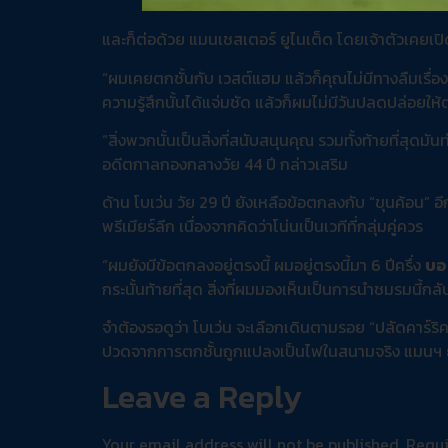
และก็ต่อด้วย แมนเชสเตอร์ ยูไนเต็ด โดยเจ้าตัวเคยเป
“ผมเคยตกชั้นกับ เวสต์แฮม แล้วก็คุณไม่มีทางลืมเรื่อ
ความรู้สึกนั้นได้แจ่มชัด แล้วก็ผมไม่มีวันปลดปล่อยให้ต
“สิ่งพวกนั้นเป็นสิ่งที่สนับสนุนคุณ รวมทั้งท้ายที่สุดม
อดีตกาลกองกลางวัย 44 ปี กล่าวเสริม
ด้าน โบเว่น วัย 29 ปี ยังเหลือข้อตกลงกับ “ขุนค้อน” อี
พรีเมียร์ลีก เนื่องจากคิดว่าโน่นเป็นเวทีที่กลุ่มคู่ควร
“ผมยังมีข้อตกลงอยู่ตรงนี้ ผมอยู่ตรงนี้มา 6 ปีครึ่ง
บอ
กระนั้นท้ายที่สุด สิ่งที่ผมมองเห็นเป็นการนำชมรมนี้กลับ
จำต้องรอดูว่า โบเว่น จะเลือกเดินตามรอย “ปลัดคาร์ร
ปวดจากการตกชั้นถูกแปลงเป็นไฟในสนามจริง แมนฯ ยูไน
Leave a Reply
Your email address will not be published.
Requi