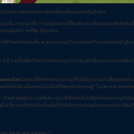
ิดใจว่าความผิดหวังคราวนั้นเปลี่ยนเป็นแรงกระตุ้นสำคัญ
งแบบงั้น การหล่นชั้น การเล่นในแชมเปี้ยนชิพ ผมเตือนตนเองถึงหัวข้อนั
นเองลืมมัน” คาร์ริค เริ่มกล่าว
ันทำให้ท่านกล้าแกร่งขึ้น พวกเราบรรลุเป้าหมายมากที่ แมนเชสเตอร์ ยูไนเต
ก 4 ปี รวมทั้งเห็นด้วยข้างหลังจบฤดูว่าข่าวซุบซิบเรื่องอนาคตอาจเลี่ยง
ลออนไลน์
มีตอนที่ดีเลิศล้นหลาม รวมทั้งนี่เป็นระยะเวลาเสื่อมถอยที่จ
พรีเมียร์ลีก เนื่องจากโน่นเป็นที่ที่สมาพันธ์ควรอยู่” โบเว่น กล่าวตบท้า
ิค” ด้วยการอยู่ช่วย เวสต์แฮม ต่อ หรือโบกไม้โบกมือลาไปพบความท้าใหม
เต็ด บางทีอาจได้หน้าแข้งที่กำลังหิวการบรรลุเป้าหมายเข้ามาเพิ่มเต
red fields are marked
*