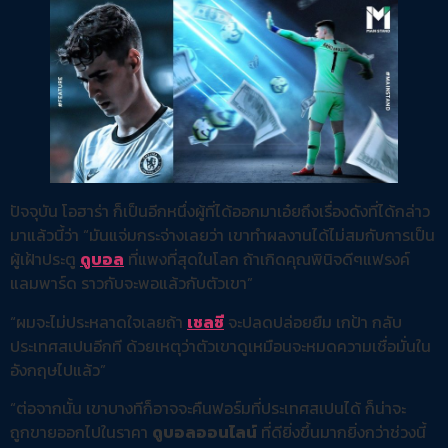
ปัจจุบัน โอฮาร่า ก็เป็นอีกหนึ่งผู้ที่ได้ออกมาเอ๋ยถึงเรื่องดังที่ได้กล่าว
มาแล้วนี้ว่า “มันแจ่มกระจ่างเลยว่า เขาทำผลงานได้ไม่สมกับการเป็น
ผู้เฝ้าประตู
ดูบอล
ที่แพงที่สุดในโลก ถ้าเกิดคุณพินิจดีๆแฟรงค์
แลมพาร์ด ราวกับจะพอแล้วกับตัวเขา”
“ผมจะไม่ประหลาดใจเลยถ้า
เชลซี
จะปลดปล่อยยืม เกป้า กลับ
ประเทศสเปนอีกที ด้วยเหตุว่าตัวเขาดูเหมือนจะหมดความเชื่อมั่นใน
อังกฤษไปแล้ว”
“ต่อจากนั้น เขาบางทีก็อาจจะคืนฟอร์มที่ประเทศสเปนได้ ก็น่าจะ
ถูกขายออกไปในราคา
ดูบอลออนไลน์
ที่ดียิ่งขึ้นมากยิ่งกว่าช่วงนี้