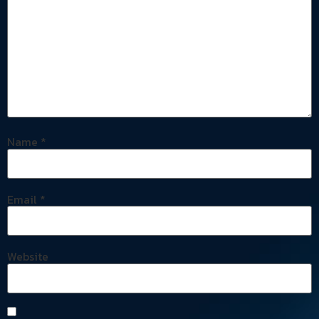
Name
*
Email
*
Website