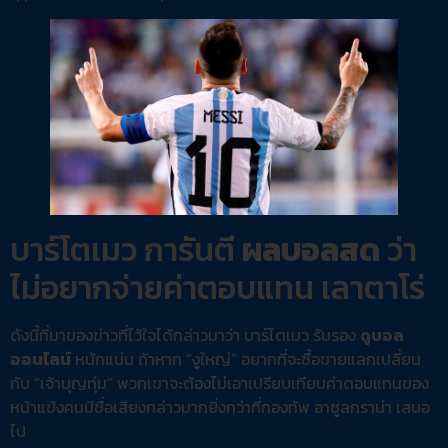
บาร์โตเมว การันตี
ผลบอลสด
ว่า
ไม่อยากจ่ายค่าตอบแทน เลาตาโร่
ดังนี้ที่มาของข่าวที่ไว้ใจได้กล่าวมาว่า บาร์โตเมว รับรอง
ดูบอล
ออนไลน์
หนักแน่น ถ้าหาก “งูใหญ่” อยากที่จะซื้อขายแลกเปลี่ยน
กับ “เจ้าบุญทุ่ม” พวกเขาจะต้องไม่เอาเปรียบเทียบค่าตอบแทนของ
หน้าแข้งคนมีชื่อเสียงกล่าวมากยิ่งกว่าที่กองทัพ อาซูลกราน่า เสนอ
ไป