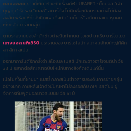
ผลบอลสด
ข่าวที่เกียวข้องกับเรื่องกีฬา UFABET : บิ๊กบอส “เจ้า
บุญทุ่ม” รับรอง “เมสซี่” สตาร์ดัง ไม่คิดชิ่งหนีชมรมอย่างไม่ต้อง
สงสัย พร้อมชี้กำลังคิดแผนดึงตัว “เนย์มาร์” อดีตกาลแนวรุกคน
เก่งกลับมาร่วมกลุ่ม
ตามรายงานของสำนักข่าวต่างถิ่นกำหนด โจเซป มาเรีย บาร์โตเมว
แทงบอล ufa350
ประธานของ บาร์เซโลน่า สมาคมยักษ์ใหญ่ที่ศึก
ลา ลีกา สเปน
ออกมาการันตีอีกครั้งว่า ลิโอเนล เมสซี่ นักเตะชาวอาร์เจนติน่า วัย
33 ปี อยากต่อสัญญาฉบับใหม่กับทางสังกัดเดิมแค่นั้น
เมื่อไม่กี่วันที่ผ่านมา เมสซี่ กลายเป็นข่าวสารประเด็นการย้ายกลุ่ม
อย่างมาก ภายหลังเจ้าตัวมีปัญหาไม่ลงรอยกับ กิเก เซเตียน ผู้
จัดการทีมฟุตบอลชาวสแปนิช วัย 61 ปี