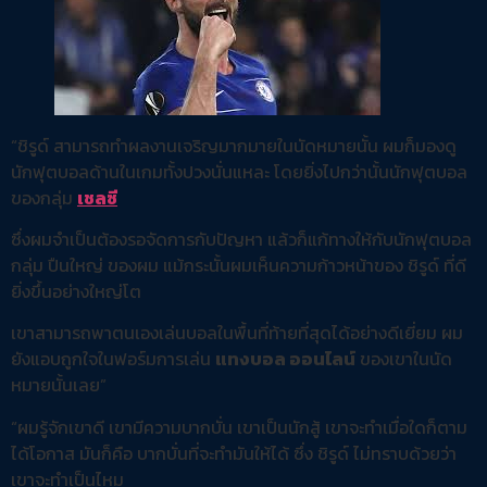
“ชิรูด์ สามารถทำผลงานเจริญมากมายในนัดหมายนั้น ผมก็มองดู
นักฟุตบอลด้านในเกมทั้งปวงนั่นแหละ โดยยิ่งไปกว่านั้นนักฟุตบอล
ของกลุ่ม
เชลซี
ซึ่งผมจำเป็นต้องรอจัดการกับปัญหา แล้วก็แก้ทางให้กับนักฟุตบอล
กลุ่ม ปืนใหญ่ ของผม แม้กระนั้นผมเห็นความก้าวหน้าของ ชิรูด์ ที่ดี
ยิ่งขึ้นอย่างใหญ่โต
เขาสามารถพาตนเองเล่นบอลในพื้นที่ท้ายที่สุดได้อย่างดีเยี่ยม ผม
ยังแอบถูกใจในฟอร์มการเล่น
แทงบอล ออนไลน์
ของเขาในนัด
หมายนั้นเลย”
“ผมรู้จักเขาดี เขามีความบากบั่น เขาเป็นนักสู้ เขาจะทำเมื่อใดก็ตาม
ได้โอกาส มันก็คือ บากบั่นที่จะทำมันให้ได้ ซึ่ง ชิรูด์ ไม่ทราบด้วยว่า
เขาจะทำเป็นไหม