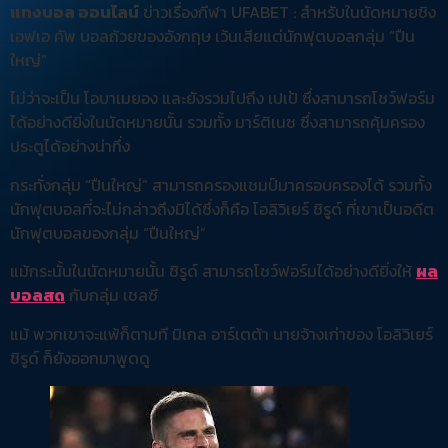
แทงบอล ออนไลน์
ข่าวเรื่องกีฬา UFABET : สำหรับในนัดหมายชิง
เอฟเอ คัพ บอลถ้วยของอังกฤษ เว้นเสียแต่นักฟุตบอลกลุ่ม “ปืน
ใหญ่”
ไม่ว่าจะเป็น โอบาเมยอง และยังรวมไปถึง เปเป้ ซึ่งสามารถโชว์ฟอร์ม
ได้อย่างดียิ่งในนัดหมายนั้น รวมทั้ง มาร์ติเนซ ซึ่งสามารถคุ้มครอง
ประตูได้อย่างน่าทึ่ง
กระทั่งกลุ่ม “ปืนใหญ่” สามารถครองแชมป์มาครอบครองได้ รวมทั้ง
นักฟุตบอลที่จะไม่กล่าวถึงมิได้ซึ่งก็คือ โอลิวิเยร์ ชิรูด์ ที่เขาเป็นอดีต
นักฟุตบอลของกลุ่ม “ปืนใหญ่”
แม้กระนั้นในนัดหมายนั้น ชิรูด์ สามารถโชว์ฟอร์มได้อย่างดียิ่งให้
ผล
บอลสด
กับกลุ่ม เชลซี
แม้ พวกเขาจะแพ้ก็ตามที มิเกล อาร์เตต้า นายจ้างเก่าของ โอลิวิเยร์
ชิรูด์ ก็ยังออกมาพูดดู