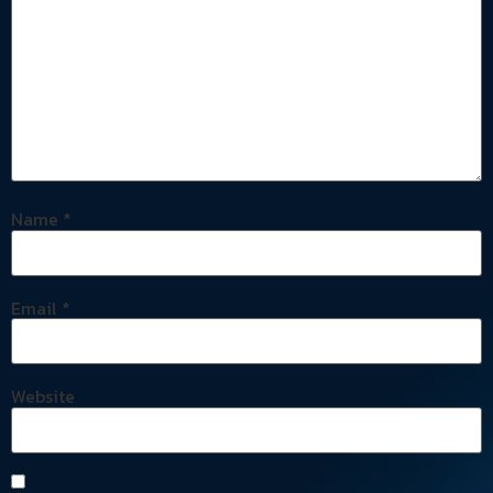
Name
*
Email
*
Website