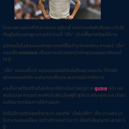
โดยเฉพาะอย่างยิ่งในรายของ คูลิบาลี่ ปราการหลังผิวสีของ นาโปลี
ที่อยู่ในขั้นตอนพูดจา แต่ว่ารายนี้ “เป๊ป” น่าจะซื้อมาพร้อมใช้งาน
แม้กระนั้นในส่วนของนักฟุตบอลที่ซื้อเข้ามาใหม่อย่าง คาบอเร่ “เป๊ป”
คงจะซื้อ
แทงบอล
เพื่ออนาคตด้วยเหตุว่านักฟุตบอลแก่เพียงแต่
19 ปี
“เป๊ป” อาจจะเห็นว่า แม้ปลดปล่อยให้เล่นกับสมาคมเดิม ที่ตัวนัก
ฟุตบอลเองถนัด จะสามารถเก็บประสบการณ์มากยิ่งกว่า
และก็เขาพร้อมที่จะดึงกลับมาใช้งานในช่วงฤดูกาล
ดูบอล
หน้า แม้
ฟอร์มของ คาบอเร่ พอฟัดในลีกเมืองผู้ดี ผู้จัดการทีมฟุตบอล เรือใบ
คงถือมาทดสอบการใช้งานแน่ๆ
ยังไม่มีการเปิดเผยจำนวนว่า กองทัพ “เรือใบสีฟ้า” เซ็น คาบอเร่ มา
ในราคาเยอะแค่ไหน แต่ว่ามีการกล่าวมาว่า เป็นคำสัญญาช่วงเวลา 5
ปี