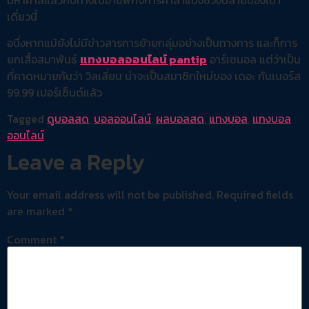
เดี๋ยวนี้
อนึ่งหากแม้ยังไม่มีข่าวสารการย้ายกลุ่มอย่างเป็นทางการ และก็การ
ยกเสื้อสมาพันธ์
แทงบอลออนไลน์ pantip
อาร์เซนอล แต่ว่าเป็น
ที่คาดหมายกันว่า วิลเลี่ยน น่าจะเป็นสมาชิกใหม่ของ เดอะ กันเนอร์ส
99.99 เปอร์เซ็นต์แล้ว
Tagged
ดูบอลสด
,
บอลออนไลน์
,
ผลบอลสด
,
แทงบอล
,
แทงบอล
ออนไลน์
Leave a Reply
Your email address will not be published.
Required fields
are marked
*
Comment
*