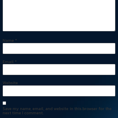
Name
*
Email
*
Website
Save my name, email, and website in this browser for the
next time I comment.