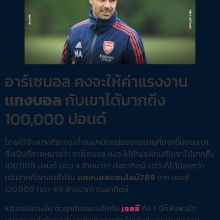
อาร์เซนอล คงจะให้ค่าแรงงาน
แทงบอล
กับเขาได้มากถึง
100,000 ปอนด์
โดยค่าจ้างบางทีอาจจะต่ำลงมานิดหน่อยตามอายุที่มากขึ้นของเขา
ซึ่งเป็นที่คาดหมายว่า อาร์เซนอล คงจะให้ค่าแรงงานกับเขาได้มากถึง
100,000 ปอนด์ (ราว 4 ล้านบาท) ต่ออาทิตย์ แต่ว่าก็ได้น้อยกว่า
เดิมจากที่เขาเคยได้รับ
แทงบอลออนไลน์789
จาก เชลซี
120,000 (ราว 4.9 ล้านบาท) ต่ออาทิตย์
แต่ว่าแม้กระนั้น ตัวรุกที่เคยเล่นให้กับ
เชลซี
ถึง 7 ปีก็พึงพอใจ
มหาศาลแล้วกับทางไปอาชีพกิจการค้าลำแข้งช่วงปลายของเขา