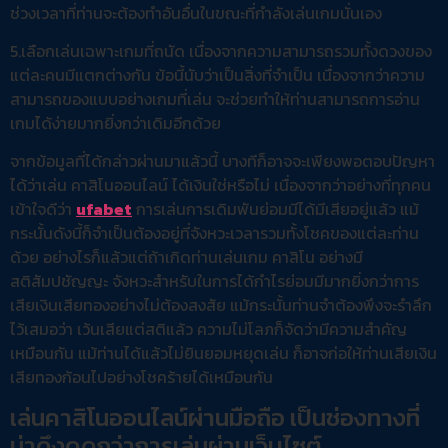
ช่วงเวลาที่ท่านจะต้องทำอันอื่นในขณะที่กำลังเล่นเกมนั่นเอง
5.เลือกเล่นเฉพาะเกมที่ถนัด เนื่องจากความสามารถรวมทั้งดวงของ
แต่ละคนมีแตกต่างกัน ข้อนี้นับว่าเป็นสิ่งที่จำเป็น เนื่องจากว่าความ
สามารถของแบบอย่างเกมที่เล่น จะช่วยทำให้ท่านสามารถการอ่าน
เกมได้ง่ายมากยิ่งกว่าเดิมอีกด้วย
จากข้อมูลที่ได้กล่าวผ่านมาแล้วนี้ บางทีก็อาจจะเพียงพอตอบปัญหา
ได้ว่าเล่น คาสิโนออนไลน์ ได้เงินใช่หรือไม่ เนื่องจากว่าอย่างที่ทุกคน
เข้าใจดีว่า
ufabet
การเล่นการเดิมพันย่อมมีได้มีเสียอยู่แล้ว แม้
กระนั้นดังนี้ก็จำเป็นต้องอยู่ที่จังหวะเวลารวมทั้งโชคของแต่ละท่าน
ด้วย อย่างไรก็แล้วแต่ถ้าเกิดท่านเล่นเกม คาสิโน อย่างมี
สติสัมปชัญญะ จังหวะสำหรับในการได้กำไรย่อมมีมากยิ่งกว่าการ
เสียเงินเสียทองอย่างไม่ต้องสงสัย แม้กระนั้นท่านจำต้องพึงจะรำลึก
ไว้เสมอว่า เว้นเสียแต่สติแล้ว ความไม่โลภก็จัดว่ามีความสำคัญ
เหมือนกัน แม้ท่านได้แล้วไม่ยินยอมหยุดเล่น ก็อาจก่อให้ท่านเสียเงิน
เสียทองก้อนไปอย่างโชคร้ายได้เหมือนกัน
เล่นคาสิโนออนไลน์ผ่านมือถือ เป็นช่องทางที่
น่าดึงดูดกว่าการเล่นผ่านเว็บไซต์