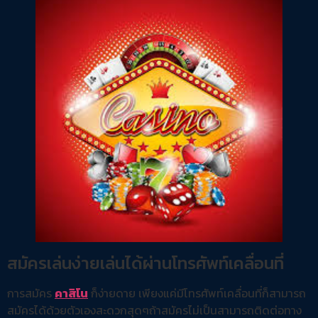
สมัครเล่นง่ายเล่นได้ผ่านโทรศัพท์เคลื่อนที่
การสมัคร
คาสิโน
ก็ง่ายดาย เพียงแค่มีโทรศัพท์เคลื่อนที่ก็สามารถ
สมัครได้ด้วยตัวเองสะดวกสุดๆถ้าสมัครไม่เป็นสามารถติดต่อทาง