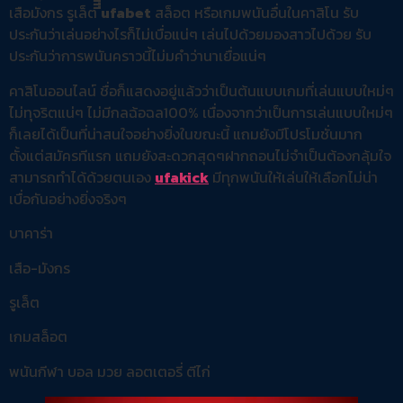
เสือมังกร รูเล็ต
ีีีufabet
สล็อต หรือเกมพนันอื่นในคาสิโน รับ
ประกันว่าเล่นอย่างไรก็ไม่เบื่อแน่ๆ เล่นไปด้วยมองสาวไปด้วย รับ
ประกันว่าการพนันคราวนี้ไม่มคำว่านาเยื่อแน่ๆ
คาสิโนออนไลน์ ชื่อก็แสดงอยู่แล้วว่าเป็นต้นแบบเกมที่เล่นแบบใหม่ๆ
ไม่ทุจริตแน่ๆ ไม่มีกลฉ้อฉล100% เนื่องจากว่าเป็นการเล่นแบบใหม่ๆ
ก็เลยได้เป็นที่น่าสนใจอย่างยิ่งในขณะนี้ แถมยังมีโปรโมชั่นมาก
ตั้งแต่สมัครทีแรก แถมยังสะดวกสุดๆฝากถอนไม่จำเป็นต้องกลุ้มใจ
สามารถทำได้ด้วยตนเอง
ufakick
มีทุกพนันให้เล่นให้เลือกไม่น่า
เบื่อกันอย่างยิ่งจริงๆ
บาคาร่า
เสือ-มังกร
รูเล็ต
เกมสล็อต
พนันกีฬา บอล มวย ลอตเตอรี่ ตีไก่