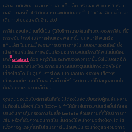
เพียงแต่มีเพียงแค่ สมาร์ทโฟน แท็บเล็ต หรือคอมพิวเตอร์ที่เชื่อม
ต่ออินเตอร์เน็ตได้ นักเล่นการพนันนับจากนี้ไป ไม่ต้องเสียเวล่ำเวลา
เดินทางไปบ่อนพนันอีกต่อไป
คาสิโนออนไลน์ ในที่นี้เป็น ผู้ให้บริการเกมส์ในลักษณะของคาสิโน ที่มี
การพนัน โดยให้บริการผ่านแอพพลิเคชั่น บนสมาร์โฟนหรือ
แท็บเล็ต ในขณะนี้ เพราะการบริการคาสิโนแบบอย่างออนไลน์ ซึ่ง
เมื่อเทียบกับบ่อนการพนันแล้ว บ่อนการพนันมีการให้พนันนั้นน้อย
มาก
ีีีufabet
ด้วยเหตุว่าในประเทศของพวกเรานั้นยังไม้เปิดเสรี ก็
เลยมีน้อยมาที่เปิดให้บริการ แม้กระนั้นปัจจุบันนี้มีทางเลือกให้นัก
เสี่ยงโชคได้เป็นสุขกับการได้พนันกับลักษณะของเกมส์ต่างๆ
เนื่องจากมีเกมคาสิโนออนไลน์ มาให้ได้พนัน และก็ได้สนุกสนานไป
กับลักษณะของเกมส์ต่างๆ
จุดเด่นของเว็บไซต์คาสิโนก็คือ ไม่ต้องไปยัดเยียดกับผู้คนล้นหลาม
ไม่ต้องไปเสี่ยงกับโรค วัววิด-19 ทำให้นักเล่นการพนันเชื่อมั่นได้เลย
ประเด็นการคุ้มครองการรับเชื้อ
betufa
ส่วนสถานที่ที่ให้บริการคา
สิโน หรือที่เรียกว่าบ่อนคาสิโน นั้นต้องใช้พนักงานอย่างใหญ่โต ใช้
เพื่อการดูแลผุ้ที่เข้าไปใช้บริการในบ่อนพนัน รวมทั้งดูแลหัวข้อการ