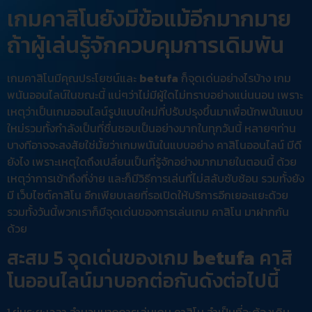
เกมคาสิโนยังมีข้อแม้อีกมากมาย
ถ้าผู้เล่นรู้จักควบคุมการเดิมพัน
เกมคาสิโนมีคุณประโยชน์และ
betufa
ก็จุดเด่นอย่างไรบ้าง เกม
พนันออนไลน์ในขณะนี้ แน่ๆว่าไม่มีผู้ใดไม่ทราบอย่างแน่นนอน เพราะ
เหตุว่าเป็นเกมออนไลน์รูปแบบใหม่ที่ปรับปรุงขึ้นมาเพื่อนักพนันแบบ
ใหม่รวมทั้งกำลังเป็นที่ชื่นชอบเป็นอย่างมากในทุกวันนี้ หลายๆท่าน
บางทีอาจจะสงสัยใช่มั้ยว่าเกมพนันในแบบอย่าง คาสิโนออนไลน์ มีดี
ยังไง เพราะเหตุใดถึงเปลี่ยนเป็นที่รู้จักอย่างมากมายในตอนนี้ ด้วย
เหตุว่าการเข้าถึงที่ง่าย และก็มีวิธีการเล่นที่ไม่สลับซับซ้อน รวมทั้งยัง
มี เว็บไซต์คาสิโน อีกเพียบเลยที่รอเปิดให้บริการอีกเยอะแยะด้วย
รวมทั้งวันนี้พวกเราก็มีจุดเด่นของการเล่นเกม คาสิโน มาฝากกัน
ด้วย
สะสม 5 จุดเด่นของเกม
betufa
คาสิ
โนออนไลน์มาบอกต่อกันดังต่อไปนี้