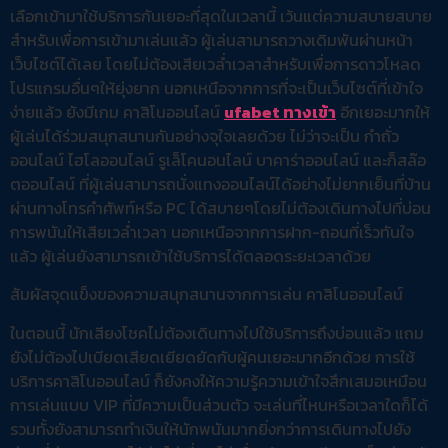
เลือกเข้ามาใช้บริการกันเยอะที่สุดในเวลานี้ เว้นแต่ความสบายสบาย
สำหรับเพื่อการเข้ามาเล่นแล้ว ผู้เล่นสามารถวางเดิมพันผ่านหน้า
เว็บไซต์ได้เลย โดยไม่ต้องเสียเวล่ำเวลาสำหรับเพื่อการดาวโหลด
โปรแกรมอื่นๆให้ยุ่งยาก นอกเหนือจากการที่จะเป็นเว็บไซต์ที่เข้าใจ
ง่ายแล้ว ยังมีเกม คาสิโนออนไลน์
ufabet ทางเข้า
อีกเยอะมากให้
ผู้เล่นได้ร่วมสนุกสนานกันอย่างจุใจเลยด้วย ไม่ว่าจะเป็น กำถั่ว
ออนไลน์ ไฮโลออนไลน์ รูเล็โคนอนไลน์ บาคาร่าออนไลน์ และก็สล๊อ
ตออนไลน์ ที่ผู้เล่นสามารถนั่งแทงออนไลน์ได้อย่างไม่ยากเย็นที่บ้าน
ผ่านทางโทรคำศัพท์หรือ PC ได้สบายๆโดยไม่ต้องเดินทางไปที่บ่อน
การพนันให้เสียเวล่ำเวลา นอกเหนือจากการฝาก-ถอนที่เร็วทันใจ
แล้ว ผู้เล่นยังสามารถเข้าใช้บริการได้ตลอดระยะเวลาด้วย
สัมผัสจุดแข็งของความสนุกสนานจากการเล่น คาสิโนออนไลน์
ในตอนนี้ นักเสียงโชคไม่ต้องเดินทางไปใช้บริการถึงบ่อนแล้ว แถม
ยังไม่ต้องไปเบียดเสียดเยียดยัดกับผู้คนเยอะมากอีกด้วย การใช้
บริการคาสิโนออนไลน์ ก็ยังคงให้ความรู้ความเข้าใจสึกเสมอเหมือน
การเล่นแบบ VIP ที่มีความเป็นส่วนตัว จะเล่นที่ไหนหรือเวลาใดก็ได้
รวมทั้งยังสามารถทำเงินให้นักพนันมากยิ่งกว่าการเดินทางไปยัง