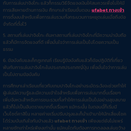
กับการเล่นปาจิงโกะ แล้วก็กรรมวิธีจัดแจงเงินให้สมควรเพื่อไม่ให้มี
การเสียหายด้านการเงิน ศึกษาเล่าเรียนขั้นตอน
ufabet ทางเข้า
การตั้งงบสำหรับเพื่อการเล่นรวมทั้งกระบวนการหยุดเล่นเมื่อถึงข้อ
จำกัดที่ตั้งไว้
5. สถานที่เล่นปาจิงโกะ ค้นหาสถานที่เล่นปาจิงโกะที่มีความน่านับถือ
แล้วก็มีการจัดแจงที่ดี เพื่อมั่นใจว่าการเล่นเป็นไปโดยความเป็น
ธรรม
6. ข้อบังคับและก็กฎเกณฑ์ เรียนรู้ข้อบังคับแล้วก็ข้อปฏิบัติที่เกี่ยว
พันกับการเล่นปาจิงโกะในประเทศประเทศญี่ปุ่น เพื่อมั่นใจว่าการเล่น
เป็นไปตามข้อบังคับ
การศึกษาเล่าเรียนเกี่ยวกับเกมปาจิงโกะอย่างระมัดระวังจะช่วยทำให้
ผู้เล่นมีความรู้และมีความเข้าใจสำหรับเพื่อการเล่นมากขึ้นเรื่อยๆ
เพิ่มจังหวะสำหรับการชนะรวมทั้งทำให้การเล่นเป็นไปอย่างสุขสบาย
แล้วก็ไม่เป็นอันตรายมากขึ้นเรื่อยๆ แม้กระนั้น ในตอนนี้ก็เริ่มมี
เว็บไซต์คาสิโน หลายค่ายเริ่มปรับปรุงและก็นำเข้ามาให้นักเสี่ยงโชค
ได้ร่วมบันเทิงใจกันบ้างแล้ว
ufabet ทางเข้า
เพียงแต่ยังไม่แพร่
หลายซักเท่าไหร่เพียงเท่านั้น แม้คนใดกันต้องการทดลองเล่นขว้าง