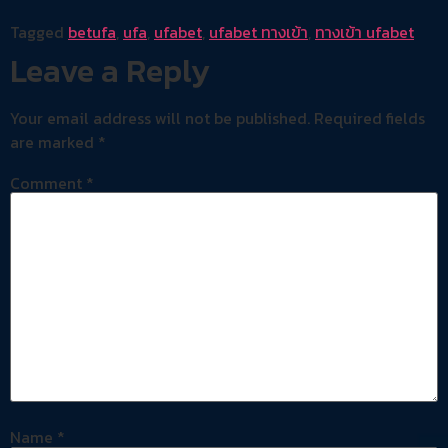
Tagged
betufa
,
ufa
,
ufabet
,
ufabet ทางเข้า
,
ทางเข้า ufabet
Leave a Reply
Your email address will not be published.
Required fields
are marked
*
Comment
*
Name
*