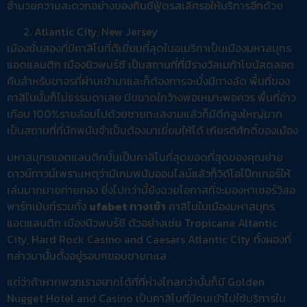
อำนวยความสะดวกอย่างของกินซีฟู้ดรสเลิศรอให้บริการอีกด้วย
Atlantic City, New Jersey
เมืองชั้นสองที่มีคาสิโนที่ดีเยี่ยมที่สุดในอเมริกาเป็นเมืองมหาสมุทร
แอตแลนติก เมืองนิวพบร์ซี เป็นสถานที่ที่มีรางวัลเมก้าโบนัสตลอด
คืนสำหรับขาจรที่ผ่านเข้ามาและก็ต้องการจะมั่งมีทางลัด พื้นที่ของ
คาสิโนนั้นก็ไม่ธรรมดาเลย มีขนาดใกว้างพอเหมาะพอควร พื้นที่อ่าว
เกือบ 100%รายล้อมไปด้วยชายทะเลงามแล้วก็มีตึกสูงใหญ่มาก
เป็นสถานที่ที่นักพนันจำเป็นต้องมาเยี่ยมให้ได้ เกียรติศักดิ์ของเมือง
มหาสมุทรแอตแลนติกนั้นเป็นคาสิโนที่สุดยอดที่สุดของคุณย่าย
ดาวน์ทาวน์เพราะเหตุว่ามีเกมพนันออนไลน์แล้วก็วิดีโอโป๊กเกอร์ให้
เล่นมากมายก่ายกอง ยิ่งไปกว่านี้ยังฉวยโอกาสที่จะมองหาเซอร์วิสอ
พาร์ทเม้นท์รวมทั้ง
ufabet ทางเข้า
คาสิโนในเมืองมหาสมุทร
แอตแลนติก เมืองนิวพบร์ซี ตัวอย่างเช่น Tropicana Altantic
City, Hard Rock Casino and Caesars Atlantic City ทั้งผองที่
กล่าวมานั้นตั้งอยู่รอบๆขอบชายทะเล
แต่ว่าถ้าหากพวกเราอยากได้ที่ที่ห่างไกลกว่านั้นก็มี Golden
Nugget Hotel and Casino เป็นคาสิโนที่มีคนเข้าไปใช้บริการใน