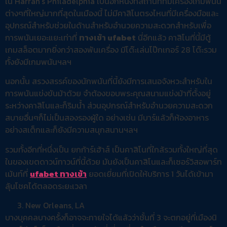
ใน Harrah’s Philadelphia เป็นอีกหนึ่งที่สถานที่ที่มีเครื่องเกมพนัน
ต่างๆที่ใหญ่มากที่สุดในเมืองนี้ ไม่มีคาสิโนตรงไหนที่มีเครื่องมือและ
อุปกรณ์สำหรับช่วยในด้านสำหรับอำนวยความสะดวกสำหรับเพื่อ
การพนันเยอะแยะเท่าที่
ทางเข้า ufabet
นี่อีกแล้ว คาสิโนที่นี้มีตู้
เกมสล็อตมากยิ่งกว่าสองพันเครื่อง มีโต๊ะเล่นโป๊กเกอร์ 28 โต๊ะรวม
ทั้งยังมีเกมพนันฯลฯ
นอกนั้น สรวงสรรค์ของนักพนันที่นี้ยังมีการเสนอจังหวะสำหรับใน
การพนันแข่งขันม้าด้วย จำต้องขอบพระคุณสนามแข่งม้าที่ตั้งอยู่
ระหว่างคาสิโนและก็ริมน้ำ ส่วนอุปกรณ์สำหรับอำนวยความสะดวก
สบายอื่นๆก็ไม่เป็นสองรองผู้ใด อย่างเช่น มีบาร์แล้วก็ห้องอาหาร
อย่างสเต็กและก็ยังมีความสนุกสนานฯลฯ
รวมทั้งอีกที่หนึ่งเป็น ยกก้าร์เฮ้าส์ เป็นคาสิโนที่ใกล้รวมทั้งใหญ่ที่สุด
ในของเขตดาวน์ทาวน์ที่นี้ด้วย มันยังเป็นคาสิโนและก็เซอร์วิสอพาร์ท
เม้นท์ที่
ufabet ทางเข้า
ยอดเยี่ยมที่เปิดให้บริการ 1 วันได้เข้ามา
ลุ้นโชคได้ตลอดระยะเวลา
New Orleans, LA
บางบุคคลบางครั้งก็อาจจะทายใจได้แล้วว่าชั้นที่ 3 จะตกอยู่ที่เมืองนิ