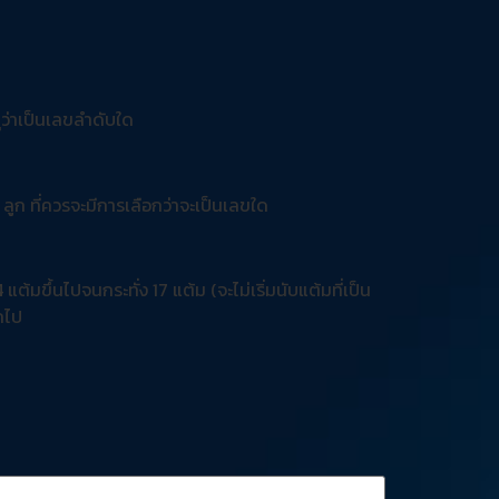
ุว่าเป็นเลขลำดับใด
ลูก ที่ควรจะมีการเลือกว่าจะเป็นเลขใด
มขึ้นไปจนกระทั่ง 17 แต้ม (จะไม่เริ่มนับแต้มที่เป็น
กไป