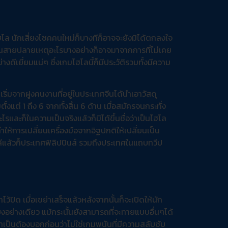
็นไฮโล นักเสี่ยงโชคคนใหม่ก็บางทีก็อาจจะยังมิได้ตกลงใจ
าต้นสายปลายเหตุอะไรบางอย่างก็อาจมาจากการที่ไม่เคย
งดีเยี่ยมแน่ๆ ซึ่งเกมไฮโลนี้ก็มีประวัติรวมทั้งมีความ
ั้นเริ่มจากฝูงคนงานที่อยู่ในประเทศจีนได้นำเอาวัสดุ
งแต่ 1 ถึง 6 จากทั้งสิ้น 6 ด้าน เมื่อสมัครจนกระทั่ง
ละก็ในความเป็นจริงแล้วก็มิได้ขึ้นชื่อว่าเป็นไฮโล
นทำให้การเปลี่ยนเครื่องมือจากอิฐปกติให้เปลี่ยนเป็น
าหลีแล้วก็ประเทศฟิลิปปินส์ รวมถึงประเทศในแถบทวีป
ปิด เมื่อเขย่าเสร็จแล้วหลังจากนั้นก็จะเปิดให้นัก
ยงอย่างเดียว แม้กระนั้นยังสามารถที่จะทายแบบอื่นๆได้
จำเป็นต้องบอกก่อนว่าไม่ใช่เกมพนันที่มีความสลับซับ