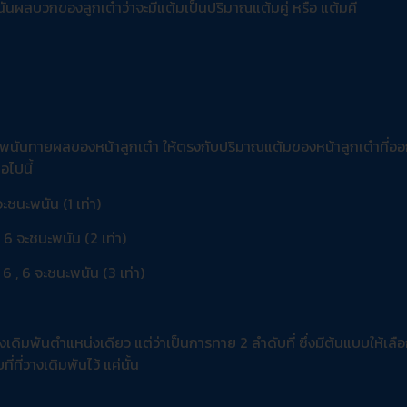
นันผลบวกของลูกเต๋าว่าจะมีแต้มเป็นปริมาณแต้มคู่ หรือ แต้มคี่
ันทายผลของหน้าลูกเต๋า ให้ตรงกับปริมาณแต้มของหน้าลูกเต๋าที่ออกรางว
อไปนี้
ะชนะพนัน (1 เท่า)
 6 จะชนะพนัน (2 เท่า)
 , 6 จะชนะพนัน (3 เท่า)
ดิมพันตำแหน่งเดียว แต่ว่าเป็นการทาย 2 ลำดับที่ ซึ่งมีต้นแบบให้เล
ที่วางเดิมพันไว้ แค่นั้น