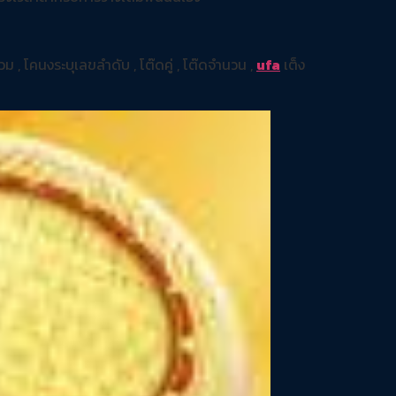
ม , โคนงระบุเลขลำดับ , โต๊ดคู่ , โต๊ดจำนวน ,
ufa
เต็ง