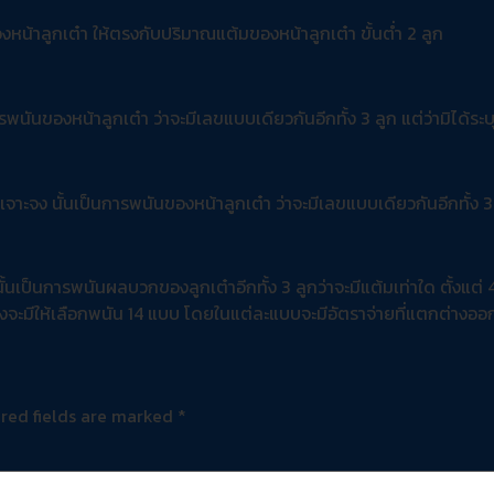
หน้าลูกเต๋า ให้ตรงกับปริมาณแต้มของหน้าลูกเต๋า ขั้นต่ำ 2 ลูก
ันของหน้าลูกเต๋า ว่าจะมีเลขแบบเดียวกันอีกทั้ง 3 ลูก แต่ว่ามิได้ระบ
ะจง นั้นเป็นการพนันของหน้าลูกเต๋า ว่าจะมีเลขแบบเดียวกันอีกทั้ง 3 
็นการพนันผลบวกของลูกเต๋าอีกทั้ง 3 ลูกว่าจะมีแต้มเท่าใด ตั้งแต่ 4 แต้
ซึ่งจะมีให้เลือกพนัน 14 แบบ โดยในแต่ละแบบจะมีอัตราจ่ายที่แตกต่างออ
red fields are marked
*