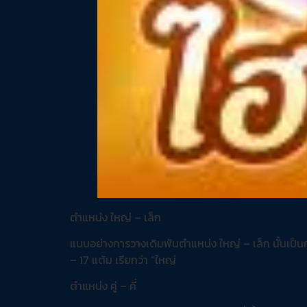
ตำแหน่ง ใหญ่ – เล็ก
แบบอย่างการวางเดิมพันตำแหน่ง ใหญ่ – เล็ก นั้นเป็นกา
– 17 แต้ม เรียกว่า “ใหญ่
ตำแหน่ง คู่ – คี่