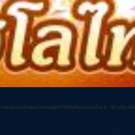
รพนันระหว่างผลบวกของลูกเต๋าที่มีแต้มรวมระหว่าง 4 – 10 แต้ม เรียกว่