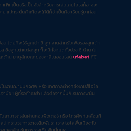
ึก
ufa
เป็นจริงเป็นจังสำหรับการเล่นเกมไฮโลก็อาจจะ
 แม้กระนั้นถ้าเกิดจะให้ดีก็จำเป็นที่จะเรียนรู้มาก่อน
อน โดยที่จะใช้ลูกเต๋า 3 ลูก จานสำหรับเพื่อรองลูกเต๋า
ซึ่งลูกเต๋าแต่ละลูก ก็จะมีทั้งหมดทั้งปวง 6 ด้าน ใน
ต่ละด้าน มาดูลักษณะของคาสิโนออนไลน์
ufabet
ที่มี
นกันในงานฌาปนกิจศพ หรือ เทศกาลต่างๆซึ่งเกมส์ไฮโล
้ามือ 1 ผู้ที่รอทำเขย่า แล้วต่อจากนั้นก็เริ่มการพนัน
ันสามารถเล่นผ่านคอมพิวเตอร์ หรือ โทรศัพท์เคลื่อนที่
นไลน์ กระบวนการวางเดิมพันระหว่าง ไฮโลพื้นเมืองกับ
่วงเวลาสำหรับการวางเดิมพันนั่นเอง