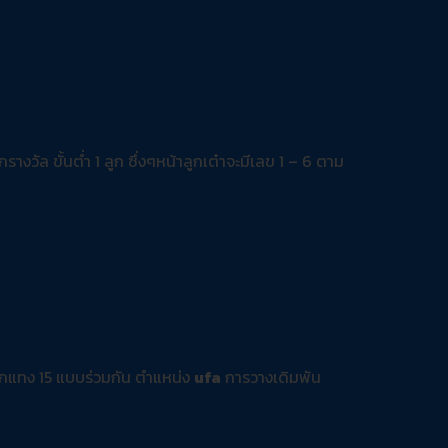
ัล ขั้นต่ำ 1 ลูก ซึ่งๆหน้าลูกเต๋าจะมีเลข 1 – 6 ตาม
ือกแทง 15 แบบร่วมกัน ตำแหน่ง
ufa
การวางเดิมพัน