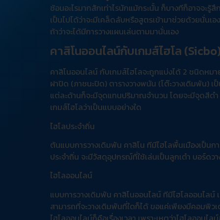
ซ้อนอะไรมากสักเท่าไรนักแม้กระนั้น ก็บางทีก็อาจจะรู้
เป็นไปได้ว่าจะมีเคล็ดลับหรือสูตรเข้ามาช่วยด้วยนั่นเอง
ถ้าว่าจะได้มีการวางแผนเล่นตามมานั่นเอง
คาสิโนออนไลน์กับเกมส์ไฮโล (Sicbo
คาสิโนออนไลน์ กับเกมส์ไฮโลจะถูกแบ่งได้ 2 ชนิดหมายถึง
ฝาปิด (ภาชนะปิด) ตารางวางพนัน (โต๊ะวางเดิมพัน) เป็น
แต่ละด้านก็จะมีจุดแทนปริมาณจำนวน โดยจะมีจุดสีดำ
เกมส์ไฮโลว่าเป็นแบบอย่างใด
ไฮโลประจำถิ่น
ต้นแบบการวางเดิมพัน คาสิโน ทีมีไฮโลพื้นเมืองเป็นก
ประจำถิ่น จะมีวัสดุอุปกรณ์ที่ใช้เล่นเป็นลูกเต๋า บอร์ดว
ไฮโลออนไลน์
แบบการวางเดิมพัน คาสิโนออนไลน์ ทีมีไฮโลออนไลน์ เป็
สามารถที่จะวางเดิมพันที่ใดก็ได้ ขอแค่เพียงมีคอมพิวเต
ไฮโลออนไลน์ก็คือเรื่องเวลา เพราะเหตุว่าไฮโลออนไลน