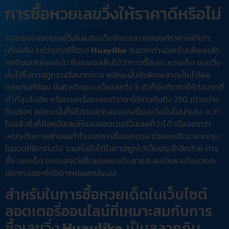
การซื้อหวยเลขวิ่งให้ราคาดีหรือไม่
ราคาของลอตเตอรี่วิ่งในแต่ละเว็บจำนวนมากชอบตีราคาให้ที่เท่า
เทียมกัน แต่ว่าบางทีก็อาจ
Huaylike
จะแตกต่างออกไปเพียงหลัก
ทศนิยมเพียงแค่นั้น ซึ่งจะมองเห็นได้ว่าการซื้อเลข หวยเด็ด แบบวิ่ง
นั้นได้โอกาสถูกรางวัลมากมาย แม้กระนั้นข้อผิดพลาดเป็นได้ผล
ทดแทนที่น้อย ยิ่งถ้าเกิดแบบเป็นเลขวิ่ง 3 ตัวก็ยิ่งตีราคาให้ต่อบาทที่
ต่ำที่สุดไปอีก หรือบางครั้งอาจจะตีราคาให้ห่างกันถึง 250 เท่าอย่าง
ยิ่งจริงๆ แม้กระนั้นก็มิได้แปลว่าลอตเตอรี่แบบวิ่งนั้นไม่น่าเล่น จะว่า
ไปแล้วซึ่งก็คือหนึ่งเสน่ห์ของลอตเตอรี่วิ่งเลยก็ว่าได้ เนื่องจากว่า
เหมาะกับการเพิ่มผลกำไรจากการซื้อเลขตรง ช่วยลดอัตราขาดทุน
ในงวดที่ผิดรางวัล รวมทั้งยังได้โอกาสถูกได้เป็นประจำอีกด้วย การ
ซื้อ เลขเด็ด แบบเลขเวิ่งก็เลยเหมาะกับสายสะสมเงินรางวัลงวดละ
นิดๆหน่อยๆให้นิดๆหน่อยๆนั่นเอง
สำหรับในการซื้อหวยเด็ดในเว็บไซต์
ลอตเตอรี่ออนไลน์ที่เหมาะสมกับการ
ซื้อเลขวิ่ง
Huaylike
เป็นสลากกิน