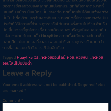
สามารถซื้อแบบวิ่งเลขได้ด้วยเหมือนกัน แม้กระนั้นสิ่งที่เช่นเดียวกัน
ของการซื้อเลขวิ่งของสลากกินแบ่งทุกประเถทก็คือราคาต่อบาทที่
เสมอกัน แม้กระนั้นแม้กระนั้น ราคาต่อบาทที่น้อยก็มิได้แปลว่าเลขวิ่ง
นั้นไม่น่าซื้อ ด้วยเหตุว่าสลากกินแบ่งบางชนิดที่มีการออกรางวัลเป็น
ประจำก็ได้โอกาสที่ท่านจะถูกรางวัลได้หลายครั้งตามไปด้วย สำหรับ
นักเสี่ยงดวงที่ถูกใจการซื้อ หวยเด็ด เสมอๆหรือถูกใจเล่นสลากกิน
แบ่งมากมายต้นแบบนั้น
Huaylike
อยากที่จะให้ทดลองหันมาซื้อ
สลากกินแบ่งแบบเลขวิ่งมอง เพราะว่าได้โอกาสถูกรางวัลมากกว่า
การซื้อเลขแบบ 3 ตัวตรง /โต๊ดอีกด้วย
Tagged
Huaylike
,
วิธีแทงหวยออนไลน์
,
หวย
,
หวยหุ้น
,
แทงหวย
ออนไลน์ไม่มีขั้นต่ำ
Leave a Reply
Your email address will not be published.
Required fields
are marked
*
Comment
*