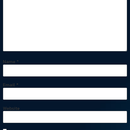
Name
*
Email
*
Website