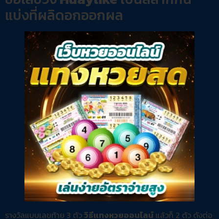
แบ่งที่ผลิดอกออกผล
รางวัลแบบเลขท้าย 3 ตัว
วิธีแทงหวยออนไลน์
แล้วก็ 2 ตัว ดังต่อ