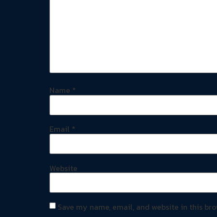
Name
*
Email
*
Website
Save my name, email, and website in this bro