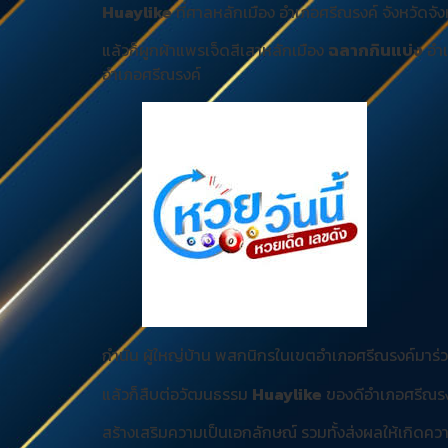
Huaylike
ที่ศาลหลักเมือง อำเภอศรีณรงค์ จังหวัดจั
แล้วก็ผูกผ้าแพรเจ็ดสีเสาหลักเมือง
ฉลากกินแบ่ง
อำเ
อำเภอศรีณรงค์
กำนัน ผู้ใหญ่บ้าน พสกนิกรในเขตอำเภอศรีณรงค์มาร
แล้วก็สืบต่อวัฒนธรรม
Huaylike
ของดีอำเภอศรีณรงค์
สร้างเสริมความเป็นเอกลักษณ์ รวมทั้งส่งผลให้เกิด