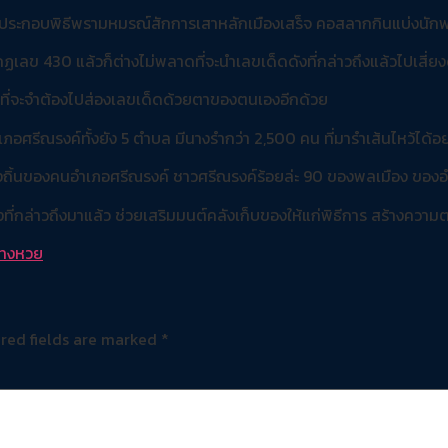
ระกอบพิธีพรามหมรณ์สักการเสาหลักเมืองเสร็จ คอสลากกินแบ่งนักพนั
กฏเลข 430 แล้วก็ต่างไม่พลาดที่จะนำเลขเด็ดดังที่กล่าวถึงแล้วไปเสี่ยงด
มิได้ที่จะจำต้องไปส่องเลขเด็ดด้วยตาของตนเองอีกด้วย
ภอศรีณรงค์ทั้งยัง 5 ตำบล มีนางรำกว่า 2,500 คน ที่มารำเส้นไหว้ได้อย
องถิ้นของคนอำเภอศรีณรงค์ ชาวศรีณรงค์ร้อยล่ะ 90 ของพลเมือง ของ
กล่าวถึงมาแล้ว ช่วยเสริมมนต์คลังเก็บของให้แก่พิธีการ สร้างความตรึง
ทงหวย
red fields are marked
*