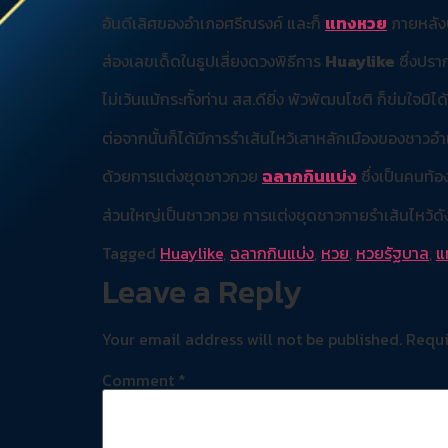
อันดีเลิศของอำเภอศรีณรงค์ และก็
แทงหวย
ภายหลังป
ส่องเลขเด็ดในธูปเสี่ยงดวงพิธีการ
Huaylike
ซึ่งปรา
ไม่เว้นแม้กระทั้งท่าน สส.ดียิ่ง พัวพัฒนโชติ ก็ข่มใจ
ต่อจากนั้นก็ได้มีการรำเส้นไหว้เสาหลักเมืองของชาวอำเ
ด้วยการแต่งชุดชาวกวย
ฉลากกินแบ่ง
ซึ่งเป็นคนท้
ส่วนใหญ่เป็นชาวกวย การแต่งชุดชาวกายรำเส้นไหว้ดังที่
Tagged
Huaylike
,
ฉลากกินแบ่ง
,
หวย
,
หวยรัฐบาล
,
แ
Leave a Reply
Your email address will not be published.
Requi
Comment
*