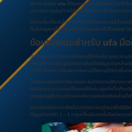
สำหรับมือใหม่
ufa
ที่ต้องการจะเล่นโป๊กเกอร์ และก็ต้
สามารถการเล่นต่างๆให้มากขึ้นเรื่อยๆ สำหรับการเล่
แม้กระนั้นเมื่อเล่นไปนานเข้าก็จะมีประสบการณ์สำหรับใ
ก็ปรับปรุงมาเป็นเซียนโป๊กเกอร์ออนไลน์ได้โดยง่าย ว
ข้อเสนอแนะสำหรับ
ufa
มือ
ถ้าเกิดอยากได้เล่นเกมโป๊กเกอร์ให้เก่งนั้น คุณควร
ทำการศึกษาเรียนรู้และทำการค้นคว้าข้อมูลต่างๆสำหร
เก่งขึ้น ถ้าหากว่าต้องการเล่นเกมโป๊กเกอร์ให้เก่งขึ้น
จำต้องเอาใจใส่สำหรับการเล่น สนใจกับเกมให้มากมาย
แม้ต้องการจะเล่นเกมโป๊กเกอร์ให้เก่ง คุณจำเป็นที่จ
ของผู้เล่นผู้อื่นว่าแต่ว่าละคนมีความประพฤติเช่นไรเมื่อ
พากเพียรคิดตามเพื่อมั่นใจว่าเพราะเหตุไรเขาถึงมีอิริ
ข้อมูลต่างๆสัก 2 – 3 ตาและก็หลังจากนั้นจึงค่อยวางเ