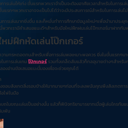
องการเล่นให้เก่ง ขั้นแรกพวกเราจำเป็นจะต้องอาศัยเวลาสำหรับในการเล่
นขั้นแรกๆพวกเราอาจจะเป็นไปได้ว่าจะมีประสบการณ์สำหรับในการเล่นไ
นการเล่นมากยิ่งขึ้น และก็หมั่นทำการศึกษาข้อมูลใหม่ๆเพื่อนำมาประยุก
ันนี้พวกเรามีคำเสนอแนะดีๆสำหรับมือใหม่ฝึกฝนเล่นโป๊กเกอร์มาฝากกันพ
ใหม่ฝึกหัดเล่นโป๊กเกอร์
จะมีความทรหดอดทนสำหรับเพื่อการเล่นพอเหมาะพอควร ยิ่งในขั้นแรกๆบ
ับในการเล่นเกม
โป๊กเกอร์
รวมทั้งเคล็ดลับแล้วก็กลอุบายต่างๆสำหรับก
ทดลองอ่านข้อเสนอแนะนี้มองเผื่อจะช่วยคุณได้
ๆ
ะต้องชอบสังเกตสิ่งรอบข้างให้มากมายๆก่อนที่จะลงพนันคุณพึงสังเกตกา
ถือไพ่ในมือ
ยาบถในขณะเล่นเป็นอย่างนั้น แล้วก็พินิจกริยามารยาทเมื่อผู้เล่นใครกันแ
ดิมพัน