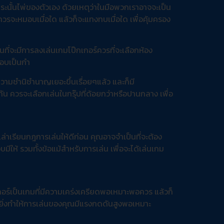
กระนั้นไพ่ของตัวเอง ด้วยเหตุว่าในมือพวกเราอาจจะเป็น
กว่าควรจะหมอบเมื่อใด แล้วก็จะแทงทบเมื่อใด เพื่อคุ้มครอง
นที่จะมีการลงเล่นเกมโป๊กเกอร์ควรที่จะเลือกห้อง
กรอบเป็นกำ
ดความชำนิชำนาญเยอะขึ้นเรื่อยๆแล้ว และก็มี
น ควรจะเลือกเล่นในกรุ๊ปที่ด้อยกว่าหรือปานกลาง เพื่อ
ล่าเรียนกฎการเล่นให้ดีก่อน คุณอาจจำเป็นที่จะต้อง
มีให้ รวมทั้งข้อแม้สำหรับการเล่น เพื่อจะได้เล่นเกม
เกอร์เป็นเกมที่มีความเคร่งเครียดพอเหมาะพอควร แล้วก็
 ยิ่งทำให้การเล่นของคุณมีแรงกดดันสูงพอเหมาะ