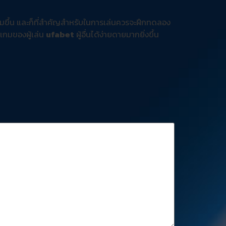
พิ่มขึ้น และก็ที่สำคัญสำหรับในการเล่นควรจะฝึกทดลอง
นเกมของผู้เล่น
ufabet
ผู้อื่นได้ง่ายดายมากยิ่งขึ้น