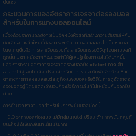
นั่นเอง
กระบวนการมองอัตราการเจรจาต่อรองบอล
สำหรับในการแทงบอลออนไลน์
เนื่องด้วยราคาบอลยังคงเป็นอีกหนึ่งหัวข้อที่สร้างความสับสนให้กับ
นักเสี่ยงดวงมือใหม่ที่ต้องการจะเข้ามา แทงบอลออนไลน์ มหาศาล
โดยเหตุนี้แล้ว การเล่าเรียนรวมทั้งเล่าเรียนกรรมวิธีดูก่อนคาบอลที่
ถูกนั้น นอกเหนือจากที่จะช่วยทำให้ผู้เล่นรู้เรื่องการเล่นได้มากขึ้น
แล้ว การทราบอัตราการเจรจาต่อรองบอลยัง
ufabet ทางเข้า
ช่วยทำให้ผู้เล่นไม่เสียเปรียบสำหรับในการวางเดิมพันอีกด้วย ซึ่งใน
ตารางการทายผลบอลแต่ละคู่ก็จะแพงบอลหรือวิธีในการดูอัตราต่อ
รองบอลอยู่ โดยแต่ละจำนวนก็จะมีวิธีการเล่นที่ไม่เหมือนกันออกไป
ด้วย
การคำนวณราคาบอลสำหรับในการพนันบอลมีดังนี้
– 0.0 ราคาบอลต่อเสมอ ไม่มีกลุ่มไหนได้เปรียบ ถ้าหากพนันกลุ่มที่
ชนะก็จะได้เงินกลับมาเต็มปริมาณ
– 0-0.5 หรือ 0.25 ราคาบอลเสมอควบครึ่ง ถ้าหากเลือก
ทางเข้า