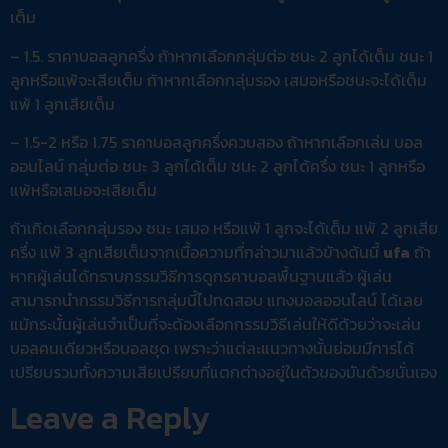
เต็ม
– 1.5. ราคาบอลลูกครึ่ง ถ้าหากเลือกกลุ่มต่อ ชนะ 2 ลูกได้เต็ม ชนะ 1
ลูกหรือแพ้จะเสียเต็ม ถ้าหากเลือกกลุ่มรอง เสมอหรือชนะจะได้เต็ม
แพ้ 1 ลูกเสียเต็ม
– 1.5-2 หรือ 1.75 ราคาบอลลูกครึ่งควบสอง ถ้าหากเลือกเล่น บอล
ออนไลน์ กลุ่มต่อ ชนะ 3 ลูกได้เต็ม ชนะ 2 ลูกได้ครึ่ง ชนะ 1 ลูกหรือ
แพ้หรือเสมอจะเสียเต็ม
ถ้าเกิดเลือกกลุ่มรอง ชนะ เสมอ หรือแพ้ 1 ลูกจะได้เต็ม แพ้ 2 ลูกเสีย
ครึ่ง แพ้ 3 ลูกเสียเต็มจากเนื้อความที่กล่าวมาแล้วข้างต้นนี้
ufa
ถ้า
หากผู้เล่นได้ทราบกรรมวิธีการดูกรคาบอลพื้นฐานแล้ว ผู้เล่น
สามารถนำกรรมวิธีการกลุ่มนี้ไปทดสอบ แทงบอลออนไลน์ ได้เลย
แม้กระนั้นผู้เล่นจำเป็นที่จะต้องเลือกกรรมวิธีเล่นให้ดีด้วยว่าจะเล่น
บอลคนเดียวหรือบอลชุด เพราะว่าแต่ละแนวทางนั้นย่อมมีการได้
เปรียบรวมทั้งความเสียเปรียบที่แตกต่างอยู่ในตัวของมันด้วยนั่นเอง
Leave a Reply