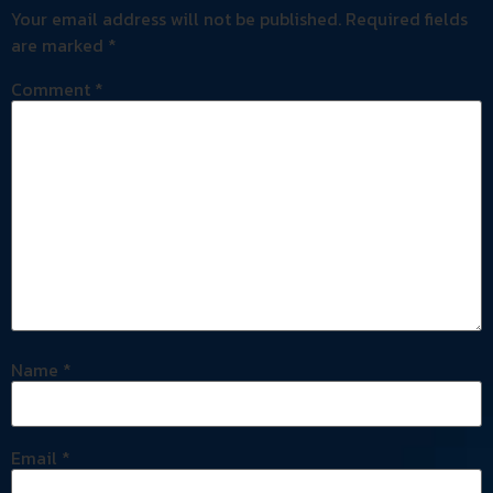
Your email address will not be published.
Required fields
are marked
*
Comment
*
Name
*
Email
*