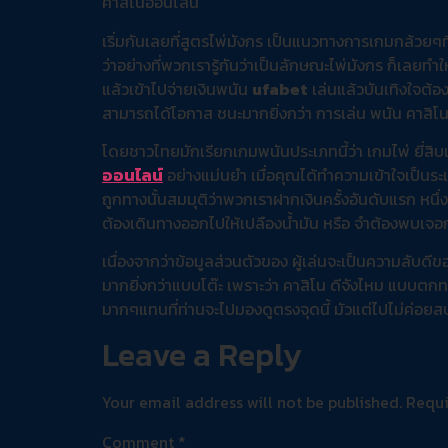
คาสิโนออนไลน์
เริ่มกันเลยที่สูตรไพ่มังกร เป็นแนวทางการเกมกล้วยๆที่ใ
ว่าอย่างที่พวกเรารู้กันว่าเป็นลักษณะไพ่มังกร ก็เลยท
แล้วเข้าไปจ่ายเงินพนัน
ufabet
เล่นแล้วบันเทิงใจต้อ
สามารถได้โอกาส ชนะมากยิ่งกว่า การเล่น พนัน คาสิโ
โดยชาวไทยมักเรียกเกมพนันประเภทนี้ว่า เกมไพ่ ยี่สิ
ออนไลน์
อย่างแม่นยำ เมื่อคุณได้ทำความเข้าใจเป็นระ
ถูกทางนั้นสมมุติว่าพวกเราฝากเงินครั้งอันดับแรก ห
ต้องเดินทางออกไปให้เปลืองน้ำมัน หรือ จำต้องพบเจ
เนื่องจากว่าข้อมูลส่วนตัวของ ผู้เล่นจะเป็นความลับดีขอ
มากยิ่งกว่าแบบโต๊ะ เพราะว่า คาสิโน ดีจังไหม แบบตกท
มากๆแทนที่ท่านจะไปมองดูตรงจุดนี้ มัวแต่ไปไม่ค่อยส
Leave a Reply
Your email address will not be published.
Requi
Comment
*