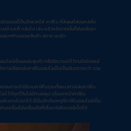
ปิงปองนี้เป็นจำพวกไพ่ คาสิโน ที่ส่งผลไพ่ออกสลับ
แบงค์ และก็ กลับไป เล่น แล้วหลังจากนั้นก็ยังกลับมา
ู่ในรอบๆห้างสรรพสินค้า สกาย อเวนิว
ออนไลน์เป็นแหล่งสุมหัว หรือมีความน่าไว้วางใจน้อยแม้
ว่าการเลือกเล่นคาสิโนออนไลน์ไม่เป็นอันตรายกว่า รวม
ั้นตอนการเข้าใช้งานคาสิโนรวมทั้งแนวทางเล่นคาสิโน
 ได้ทุกวี่วันไม่มีทางหยุด เนื่องจากว่าคาสิโน
ิมพันเกมโปรดได้ นี่เป็นอีกต้นเหตุที่คาสิโนออนไลน์เป็น
เครื่องไม้เครื่องมือที่เชื่อมต่ออินเตอร์เน็ตได้