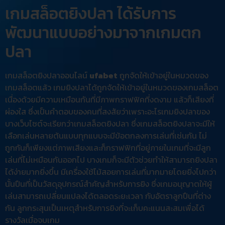
เกมสล็อตยิงปลา ได้รับการ
พัฒนาแบบอย่างมาจากเกมตก
ปลา
เกมสล็อตยิงปลาออนไลน์
ufabet
ถูกจัดให้เข้าอยู่ในหมวดของ
เกมสล็อตแล้ว เกมยิงปลาได้ถูกจัดให้เข้าอยู่ในหมวดของเกมสล็อต
เนื่องด้วยมีความเหมือนกันที่มีภาพกราฟฟิคที่งดงาม แล้วก็เสียงที่
ผ่องใส ซึ่งเป็นคำตอบของคนที่สงสัยว่าเพราะอะไรเกมยิงปลาของ
บางเว็บไซต์จะเรียกว่าเกมสล็อตยิงปลา ซึ่งเกมสล็อตยิงปลาจะมีให้
เลือกเล่นหลายต้นแบบทุกแบบจะมีข้อตกลงการเล่นที่เช่นกัน ไม่
ถูกกันก็เพียงแต่ภาพเสียงและก็กราฟฟิกที่อยู่ภายในเกมที่จะมีลูก
เล่นที่ไม่เหมือนกันออกไป บางเกมก็จะมีตัวช่วยทำให้สามารถยิงปลา
ได้ง่ายมากยิ่งขึ้น มีเครื่องใช้ไม้สอยการเล่นที่มากมายโดยยิ่งไปกว่า
นั้นปืนที่เป็นวัสดุอุปกรณ์สำคัญสำหรับการยิง ซึ่งเกมอนุญาตให้ผู้
เล่นสามารถเปลี่ยนแปลงได้ตลอดระยะเวลา กับอัตราลูกปืนที่ต่าง
กัน ลูกกระสุนเป็นเหตุสำหรับการยิงที่จะเก็บคะแนนสะสมเพื่อได้
รางวัลเมื่อจบเกม