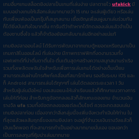
เกมอื่นๆเกมสล็อตยิงปลาเป็นเกมที่เล่นง่าย ปลาตายไว
ufakick
มี
แบบอย่างเกมให้เลือกเล่นมากมายว่า 15 เกม จะเล่นผู้เดียว หรือเล่น
กับเพื่อนพ้องเป็นกรุ๊ปก็สนุกสนาน เชื้อเชิญเพื่อนฝูงมาเล่นร่วมกัน
ก็ได้ยิ่งบันเทิงใจมากขึ้น การันตีว่าถ้าหากได้ทดลองเล่นแล้วจำเป็น
ต้องซาบซึ้งใจ แล้วก็จำต้องย้อนกลับมาเล่นอีกอย่างแน่แท้
เกมยิงปลาออนไลน์ ได้รับการพัฒนาจากเกมตู้หยอดเหรียญมาเป็น
เกมคาสิโนออนไลน์ ที่เล่นง่าย มีภาพกราฟฟิกที่งดงามรวมทั้ง
เอฟเฟกต์ที่น่าตื่นตาตื่นใจ ตื่นเต้นสุดๆสร้างความสนุกสนานร่าเริง
รวมทั้งเพลิดเพลินใจสำหรับเพื่อการเล่นเกมได้อย่างเต็มเปี่ยม
สามารถเล่นผ่านโทรศัพท์เคลื่อนที่สมาร์ทโพน รองรับระบบ iOS และ
ก็ Android สามารถเล่นได้ทุกๆที่ เล่นได้ตลอดระยะเวลา 1 วัน
สำหรับผู้เล่นมือใหม่ ขอเสนอแนะให้เล่าเรียนแล้วก็ศึกษาแนวทางการ
เล่นให้ดีก่อน สำหรับกฎข้อตกลงแล้วก็ลักษณะของเกม จำนวนเงิน
รางวัล
ufa
รวมทั้งข้อตกลงของแต่ละเว็บไซต์ ควรจะทดสอบเล่น
เกมยิงปลาก่อน เนื่องจากว่าสิ่งกลุ่มนี้จะเพิ่มจังหวะทำเงินให้ท่าน ใน
ที่สุดแล้วผลสัมฤทธิ์ของเกมยิงปลา จะอยู่ที่จำนวนเงินรางวัลแล้วก็
เงินแจ็คพอต ที่จะสามารถทำเป็นอย่างมากมายนั่นเอง ขอบอกว่า
เป็นการลงทุนที่คุ้มน่าเล่นมากมาย