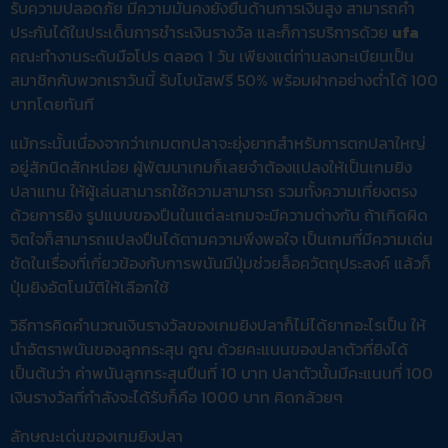
รับความปลอดภัย มีความมั่นคงยั่งยืนด้านการเงินสูง สามารถค้ำ
ประกันได้ในประเด็นการชำระเงินรางวัล และก็การบริการด้วย
ufa
คณะทำงานระดับมือโปร ตลอด 1 วัน เพียงแต่ท่านลงทะเบียนเป็น
สมาชิกกับพวกเราวันนี้ รับโบนัสฟรี 50% พร้อมฝากอย่างต่ำได้ 100
บาทโดยทันที
แม้กระนั้นเนื่องจากว่าเกมตกปลาจะยุ่งยากสำหรับการตกปลาใหญ่
อยู่สักนิดสักหน่อย ผู้พัฒนาเกมก็เลยจำต้องแปลงให้เป็นเกมยิง
ปลาแทน ให้ผู้เล่นสามารถใช้ความสามารถ รวมทั้งความเที่ยงตรง
ด้วยการยิง รูปแบบของปืนในแต่ละเกมจะมีความต่างกัน ถ้าเกิดผิด
จิตใจก็สามารถแปลงปืนได้ตามความพึงพอใจ เป็นเกมที่มีความเด่น
ชัดในเรื่องที่เกี่ยวข้องกับการพนันมีปุ่มช่วยล็อควัตถุประสงค์ แล้วก็
ปุ่มยิงอัตโนมัติให้เลือกใช้
วิธีการคิดคำนวณเงินรางวัลของเกมยิงปลาก็ไม่ได้ยากอะไรเป็น ให้
นำอัตราพนันของลูกกระสุน คูณ ด้วยคะแนนของปลาตัวที่ยิงได้
เป็นต้นว่า ค่าพนันลูกกระสุนปืนที่ 10 บาท ปลาตัวนั้นมีคะแนนที่ 100
เงินรางวัลที่กำลังจะได้รับก็คือ 1000 บาท คิดกล้วยๆ
ลักษณะเด่นของเกมยิงปลา