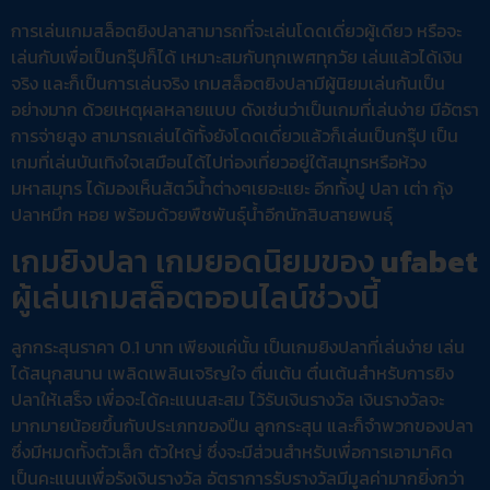
การเล่นเกมสล็อตยิงปลาสามารถที่จะเล่นโดดเดี่ยวผู้เดียว หรือจะ
เล่นกับเพื่อเป็นกรุ๊ปก็ได้ เหมาะสมกับทุกเพศทุกวัย เล่นแล้วได้เงิน
จริง และก็เป็นการเล่นจริง เกมสล็อตยิงปลามีผู้นิยมเล่นกันเป็น
อย่างมาก ด้วยเหตุผลหลายแบบ ดังเช่นว่าเป็นเกมที่เล่นง่าย มีอัตรา
การจ่ายสูง สามารถเล่นได้ทั้งยังโดดเดี่ยวแล้วก็เล่นเป็นกรุ๊ป เป็น
เกมที่เล่นบันเทิงใจเสมือนได้ไปท่องเที่ยวอยู่ใต้สมุทรหรือห้วง
มหาสมุทร ได้มองเห็นสัตว์น้ำต่างๆเยอะแยะ อีกทั้งปู ปลา เต่า กุ้ง
ปลาหมึก หอย พร้อมด้วยพืชพันธุ์น้ำอีกนักสิบสายพนธุ์
เกมยิงปลา เกมยอดนิยมของ
ufabet
ผู้เล่นเกมสล็อตออนไลน์ช่วงนี้
ลูกกระสุนราคา 0.1 บาท เพียงแค่นั้น เป็นเกมยิงปลาที่เล่นง่าย เล่น
ได้สนุกสนาน เพลิดเพลินเจริญใจ ตื่นเต้น ตื่นเต้นสำหรับการยิง
ปลาให้เสร็จ เพื่อจะได้คะแนนสะสม ไว้รับเงินรางวัล เงินรางวัลจะ
มากมายน้อยขึ้นกับประเภทของปืน ลูกกระสุน และก็จำพวกของปลา
ซึ่งมีหมดทั้งตัวเล็ก ตัวใหญ่ ซึ่งจะมีส่วนสำหรับเพื่อการเอามาคิด
เป็นคะแนนเพื่อรังเงินรางวัล อัตราการรับรางวัลมีมูลค่ามากยิ่งกว่า