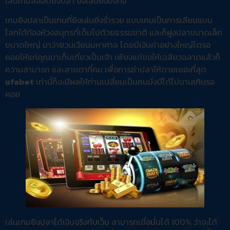
เล่นเกมสล็อตยิงปลา ยิ่งเล่นยิ่งมั่งคั่ง
เกมยิงปลาเป็นเกมที่ยิงเล่นยิ่งร่ำรวย แบบเกมเป็นการเลียนแบบ
โลกใต้ท้องห้วงสมุทรที่เต็มไปด้วยธรรมชาติ และก็ฝูงปลาขนาดเล็ก
ขนาดใหญ่ มาว่ายวนเวียนมหาศาล โดยมีเงินค่าอย่างใหญ่โตรอ
คอยให้แก่คุณมาเก็บเกี่ยวเป็นเจ้า เพียงแค่ขอให้เฉลียวฉลาดแล้วก็
ความสามารถ และสายตาที่คม เพื่อการฆ่าปลาให้ตายเยอะที่สุด
ufabet
เท่านี้ก็จะมีผลให้ท่านเปลี่ยนเป็นคนมั่งมีได้ไม่นานเกินรอ
คอย
เล่นเกมยิงปลาได้เงินจริงกับเว็บ สามารถเชื่อมั่นได้ 100% ว่าจะได้