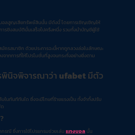
ลสูญเสียทรัพย์สินนั้น มีดังนี้ โดยการเชิญเชิญให้
ชิงสมบัตินั้นเสร็จไปครึงหนึ่ง รวมทั้งนำบัญชีผู้ใช้
บให้สมัครสมาชิก ด้วยประการฉะนี้หากถูกลวงล่อในลักษณะ
งจากการที่ให้โปรโมชั่นที่สูงจนกระทั่งอย่างยิ่งตาม
พินิจพิจารณาว่า
ufabet
มีตัว
ันทีทันใด ซึ่งจะมีโทษที่ร้ายแรงเป็น ทั้งจำทั้งปรับ
ชัด
 ?
กกรณี ซึ่งการใช้โปรแกรมช่วยเล่น
แทงบอล
นั้น