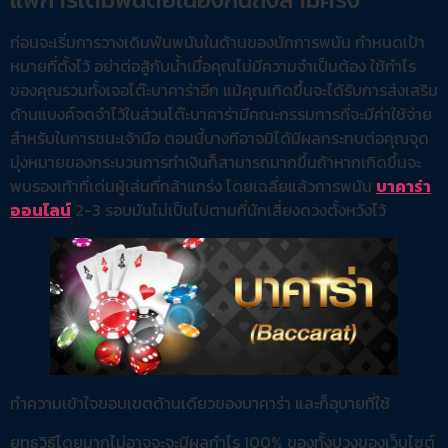
ก่อนจะเริ่มการวางเดิมพันพนันในด้านของนักการพนัน กำหนดเป้า
หมายที่ตั้งไว้ อย่าต่อสู้กับน้ำเมื่อคุณไม่มีความจำเป็นต้อง ใช้กำไร
ของคุณรวมทั้งเจอโต๊ะบาคาร่าอีก แม้คุณเกิดขึ้นจะได้รับการส่งเสริม
ด้านแบงค์จดจำไว้ในส่วนโต๊ะบาคาร่ามีคณะกรรมการที่จะมีค่าใช้จ่าย
สำหรับในการชนะเจ้ามือ ตอนนี้บางทีอาจมิได้มีผลกระทบต่อคุณจุด
มุ่งหมายของกระบวนการทำเงินก็สามารถมากขึ้นถ้าหากเกิดขึ้นจะ
พบรองเท้าที่เด่นผู้เล่นที่กล้าแกร่ง โดยเฉลี่ยแล้วการพนัน
บาคาร่า
ออนไลน์
2-3 รอบมันไม่เป็นไปตามที่นักเสี่ยงดวงตั้งหวังไว้
ทำความเข้าใจขอบเขตด้านเดียวของบาคาร่า และก็อุบายที่ใช้
ยุทธวิธีโดยมากไม่อาจจะจะมีผลกำไร 100% ของทั้งปวงของเว็บไซต์