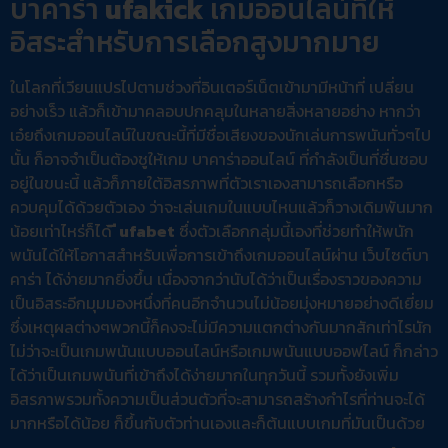
บาคาร่า
ufakick
เกมออนไลน์ที่ให้
อิสระสำหรับการเลือกสูงมากมาย
ในโลกที่เวียนแปรไปตามช่วงที่อินเตอร์เน็ตเข้ามามีหน้าที่ เปลี่ยน
อย่างเร็ว แล้วก็เข้ามาคลอบปกคลุมในหลายสิ่งหลายอย่าง หากว่า
เอ๋ยถึงเกมออนไลน์ในขณะนี้ที่มีชื่อเสียงของนักเล่นการพนันทั่วๆไป
นั้น ก็อาจจำเป็นต้องชูให้เกม บาคาร่าออนไลน์ ที่กำลังเป็นที่ชื่นชอบ
อยู่ในขนะนี้ แล้วก็ภายใต้อิสรภาพที่ตัวเราเองสามารถเลือกหรือ
ควบคุมได้ด้วยตัวเอง ว่าจะเล่นเกมในแบบไหนแล้วก็วางเดิมพันมาก
น้อยเท่าไหร่ก็ได้
ี ufabet
ซึ่งตัวเลือกกลุ่มนี้เองที่ช่วยทำให้พนัก
พนันได้ให้โอกาสสำหรับเพื่อการเข้าถึงเกมออนไลน์ผ่าน เว็บไซต์บา
คาร่า ได้ง่ายมากยิ่งขึ้น เนื่องจากว่านับได้ว่าเป็นเรื่องราวของความ
เป็นอิสระอีกมุมมองหนึ่งที่คนอีกจำนวนไม่น้อยมุ่งหมายอย่างดีเยี่ยม
ซึ่งเหตุผลต่างๆพวกนี้ก็คงจะไม่มีความแตกต่างกันมากสักเท่าไรนัก
ไม่ว่าจะเป็นเกมพนันแบบออนไลน์หรือเกมพนันแบบออฟไลน์ ก็กล่าว
ได้ว่าเป็นเกมพนันที่เข้าถึงได้ง่ายมากในทุกวันนี้ รวมทั้งยังเพิ่ม
อิสรภาพรวมทั้งความเป็นส่วนตัวที่จะสามารถสร้างกำไรที่ท่านจะได้
มากหรือได้น้อย ก็ขึ้นกับตัวท่านเองและก็ต้นแบบเกมที่มันเป็นด้วย