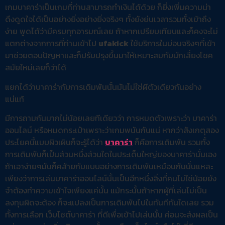
เกมบาคาร่าเป็นเกมที่ท่านสามารถทำเงินได้ด้วย ก็ยิ่งเพิ่มความน่า
ดึงดูดใจได้เป็นอย่างยิ่งอย่างยิ่งจริงๆ ทั้งยังย่นเวลารวมทั้งเข้าถึง
ง่าย พูดได้ว่ามีครบทุกอารมณ์เลย ถ้าหากเปรียบเทียบและก็คงจะไม่
แตกต่างจากการที่ท่านเข้าไป
ufakick
ใช้บริการในบ่อนจริงๆที่เข้า
มาช่วยตอบปัญหาและก็ปรับปรุงขึ้นมาให้เหมาะสมกับนักเสี่ยงโชค
สมัยใหม่เลยก็ว่าได้
แยกได้ว่าบาคาร่ากับการเดิมพันนั้นมันไม่ใช่ผีตัวเดียวกันอย่าง
แน่แท้
มีการถามกันมากไม่น้อยเลยทีเดียวว่า การหมดตัวเพราะว่า บาคาร่า
ออนไลน์ หรือหมดกระเป๋าเพราะว่าเกมพนันกันแน่ หากว่าสังเกตุสอง
ประโยคนี้แบบผิวเผินก็จะรู้ได้ว่า
บาคาร่า
ก็คือการเดิมพัน รวมทั้ง
การเดิมพันก็เป็นส่วนหนึ่งส่วนใดในประเด็นใหญ่ของบาคาร่านั่นเอง
ถ้าเอาง่ายๆมันก็คล้ายกับแบบอย่างการเดิมพันเหมือนกันนั่นแหละ
เพียงว่าการเล่นบาคาร่าออนไลน์นั้นเป็นอีกหนึ่งสิ่งที่คนไม่ใช่น้อยยัง
จำต้องทำความเข้าใจเพียงแค่นั้น แม้กระนั้นถ้าหากผู้ที่เล่นไม่เป็น
ลงทุนผิดจะต้อง ก็จะแปลงเป็นการเดิมพันไปในทันทีทันใดเลย รวม
ทั้งการเลือก เว็บไซต์บาคาร่า ที่ดีเพื่อเข้าไปเล่นนั้น ค่อนจะส่งผลเป็น