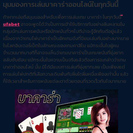
มุมมองการเล่นบาคาร่าออนไลน์ในทุกวันนี้
ถ้าหากเอ่ยถึงมุมมองสำหรับเพื่อการเล่นเกม บาคาร่า ในทุกวันนี้
ufabet
อาจจะพูดได้ว่าเป็นการเข้าใช้บริการกันอย่างล้นหลามใน
กลุ่มนักเล่นการพนันหรือนักพนันทั่วๆไปทีน่าจะรู้จักกันดีอยู่แล้ว
เนื่องจากว่าเกมไพ่บาคาร่าเป็นอีกเกมนึงที่นิยมเล่นกันอย่างมากมาย
ในโลกอินเตอร์เน็ตในลักษณะของเกมคาสิโน แม้กระนั้นในผู้คน
จำนวนมากบางทีก็อาจจะเห็นว่าเกมบาคาร่าเป็นเกมพนันที่ยุ่งยาก
สลับซับซ้อน แม้กระนั้นในความเป็นจริงแล้วต้องการจะกล่าวว่าเกม
บาคาร่าออนไลน์ นั้น มิได้มีแบบการเล่นที่ยุ่งยากเลย เป็นเพียงแต่
การเล่นไพ่ปกติที่เลือกวางเดิมพันกับฝั่งใดฝั่งหนึ่งเพียงเท่านั้น แล้ว
ก็ใช้เวลาสำหรับการพนันแต่ละตาด้วยตอนที่รวดเร็วทันใจมากมาย