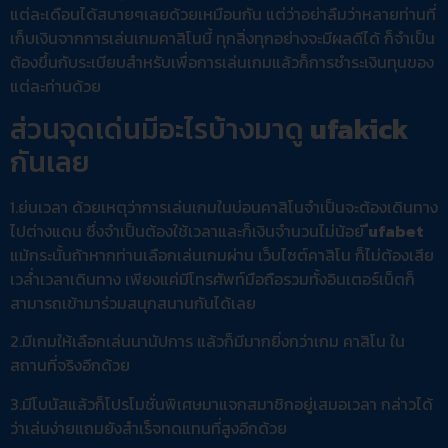
แต่ละเดือนได้สบายๆเลยด้วยเหมือนกัน แต่ว่าอย่าลืมว่าหลายท่านที่
เก็บเงินจากการเล่นเกมคาสิโนนี้ ทุกสิ่งทุกอย่างจะมีผลดีได้ ก็จำเป็น
ต้องขึ้นกับระเบียบสำหรับเพื่อการเล่นเกมแล้วก็การชำระเงินทุนของ
แต่ละท่านด้วย
ส่วนจุดเด่นมีอะไรบ้างมาดู
ufakick
กันเลย
1.ย่นเวลา ด้วยเหตุว่าการเล่นเกมในบ่อนคาสิโนจำเป็นจะต้องเดินทาง
ไปต่างแดน ซึ่งจำเป็นต้องใช้เวลาและก็เงินจำนวนไม่น้อย
ีufabet
แม้กระนั้นถ้าหากท่านเลือกเล่นเกมผ่าน เว็บไซต์คาสิโน ก็ไม่ต้องเสีย
เวล่ำเวลาเดินทาง เพียงแค่มีโทรศัพท์มือถือรวมทั้งอินเตอร์เน็ตก็
สามารถเข้ามาร่วมสนุกสนานกันได้เลย
2.มีเกมให้เลือกเล่นนานัปการ แล้วก็มีมากยิ่งกว่าเกม คาสิโน ใน
สถานที่จริงอีกด้วย
3.มีโบนัสแล้วก็โปรโมชั่นพิเศษมาแจกสมาชิกอยู่เสมอเวลา กล่าวได้
ว่าเล่นง่ายแถมยังสำเร็จทดแทนที่สูงอีกด้วย