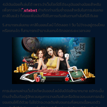
4.มีเงินน้อยก็เล่นได้ เพราะว่าเว็บไซต์มิได้ระบุเงินอย่างน้อยสำหรับ
เพื่อการพนัน
ี ufabet
ถ้าเกิดท่านเริ่มช่ำชองสำหรับในการเล่นเกม
คาสิโนแล้ว ก็ค่อยเพิ่มเงินที่ใช้ในการเดิมพันตามกำลังที่มีได้เลย
5.สามารถเล่นเกม คาสิโนออนไลน์ ได้ตลอด 1 วัน ไม่ว่าจะอยู่ตรงไหน
หรือขณะใด ก็สามารถเข้ามาเล่นเกมได้ตลอดระยะเวลาเลย
การเล่นเกมผ่านเว็บไซต์พนันออนไลน์ยังมีข้ออีกมากมาย แม้กระนั้น
ท่านจำเป็นต้องรู้จักควบคุมการวางเดิมพันหรือจัดแจงระบบการคลัง
ของตนให้ได้ด้วย ไม่ใช่ว่าจะวางเดิมพันจนกระทั่งหมดเนื้อหมดตัว