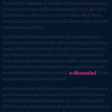
เว็บไซต์คาสิโน
ufakick
ได้ เว้นเสียแต่ที่คุณหาเว็บไซต์พนันต่างๆ
มาได้แล้ว ยังสามารถดาวน์โหลดแอพพลิเคชั่น ได้จาก ผู้ให้บริการ
เว็บไซต์พนันแบบเต็มแบบอย่าง มาในสมาร์ทโฟน เพื่อทำให้ท่าน
สามารถเล่นเว็บไซต์พนันได้สบายเยอะขึ้นเรื่อยๆรวมทั้งไปสู่การเดิม
พนันอย่างสมบูรณ์ 100%
คุณจะมีโลกอีกหนึ่งใบของคุณเมื่อคุณไปสู่การเล่นพนันออนไลน์
เนื่องจากคุณสามารถเล่นพนันที่ใหนก็ได้ และก็เป็นส่วนตัว ไม่ว่าคุณ
จะอยู่ข้างในห้องนอน ห้องรับแขก ดูโทรทัศน์ รับประทานอาหาร นั่ง
อยู่ด้านในห้องน้ำ อาบน้ำ เล่นน้ำตก เดินป่า มุดน้ำมองต้นปะการัง
เดินทางไปต่างถิ่น ไม่มีข้อจำกัดว่าคุณจะอยู่ที่ไหน ขอเพียงแค่คุณมี
สมาร์ทโฟนและก็สัญญาณ อินเทอร์เน็ต คุณจะมีความเป็นส่วนตัว
กระเป๋านอปิ้งมากมายสำหรับการเล่นพนัน
คาสิโนออนไลน์
เป็นผล
สรุปของการเล่นพนันที่เยี่ยมที่สุดตอนนี้
คาสิโนออนไลน์ในทุกวันนี้ มีเกมส์นานาประการให้นักเสี่ยงดวงอย่าง
คุณได้เล่นพนันอย่างสุขสบายและไม่น่าระอาซ้ำซาก จำเป็นต้องนั่ง
เบื่อเหน็ดเหนื่อยสำหรับในการเล่นพนัน เพราะว่า คาสิโนออนไลน์
ทำให้ท่านวางเดิมพันในต้นแบบเกมส์รวมทั้งพนันแบบถ่ายทอดสด มี