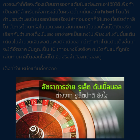
ควรจะทำก็คือจะต้องเขียนการออกแต้มในแต่ละตาเอาไว้ให้ดีเพื่อทำ
เป็นสถิติสำหรับเพื่อการเล่นในคราวนั้นๆนั่นเอง
ีufabet
โดยให้
คำนวณว่าเลขไหนออกน้อยหรือเปล่าค่อยออกก็ให้แทง เว็บไซต์คาสิ
โน ตัวกระโดดหรือในแวดวงคนเล่นเกมคาสิโนออนไลน์ได้เงินจริง
เรียกกันว่าแทงเต็งนั่นเอง เอาง่ายๆเป็นแทงไปเพียงแค่แต้มนั้นแต้ม
เดียวในจำนวนเงินพอดิบพอดีๆเนื่องจากว่าถ้าเกิดได้แต้มเต็งขึ้นมา
จะได้อัตราพนันคูณเป็น 10 เท่าอย่างยิ่งจริงๆ คนใดกันแน่ที่ถูกใจ
เล่นเกมคาสิโนออนไลน์ได้เงินจริงจำต้องทดลองดู
เล็งที่ตำแหน่งแต้มกึ่งกลาง