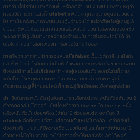
ยากว่าเมื่อไรจำเป็นจะต้องเพิ่มหรือลดจำนวนเงินพนัน เพราะเหตุว่า
กรรมวิธีการชนะแล้วก็
ี ufabet
แพ้นั้นจะถูกระบุโดยชุดจำนวนต่อ
ไป ถ้ามีโชคก็สามารถพนันแบบสุ่มจำนวนได้ แต่ว่าสำหรับผู้เล่นรูเล็
ตมืออาชีพนั้นชอบเลือกจำนวนแล้วพนันจำนวนที่เลือกนั้นบ่อยๆซึ่ง
จะช่วยทำให้ผู้เล่นสามารถจัดแจงจำนวนใน คาสิโนออนไลน์ ได้ ว่า
เมื่อใดจำนวนที่เลือกจะออก หรือเมื่อใดที่จะไม่ออก
การที่พวกเราทราบว่าควรจะเล่นใน
ีufabet
เว็บไซต์คาสิโน เมื่อใด
แล้วก็พนันเท่าไรนั้นนับว่าเป็นหัวใจหลักของการเพิ่มจังหวะชนะพนัน
ซึ่งจะไม่มีทางเป็นไปได้เลย ถ้าหากผู้เล่นสลับตัวเลขครั้งใดก็ตาม
พนันโดยไร้เหตุผลที่เหมาะ ด้วยเหตุผลดังกล่าว ถ้าหากผู้เล่น
ต้องการชนะรูเล็โคนอนไลน์ ก็ควรจะรู้จักใช้สมองเชิงกลยุทธ์ด้วย
สำหรับในการพนันนั้น ผู้เล่นสามารถเลือกได้ว่าจะพนันด้วยจำนวน 2
ตัวจากคอลัมน์ใดคอลัมน์หนึ่ง หรือจาก Dozens ใด Dozens หนึ่ง
แล้วพนันตัวนั้นบ่อยๆถึงแม้ว่าใน 12 ตัวของแต่ละชุดนั้นจะมี
ufakick
อีกทั้งส่วนดีส่วนเสียตามตำแหน่งในวงล้อ แต่ว่าก็ยังมี
ช่องว่างที่เหมาะสมที่มีความเชื่อมโยงกันอยู่ และก็หากว่าจำนวน 12
ตัวชุดหนึ่งใดใน คาสิโน จะได้โอกาสที่จะให้ผลลัพธ์รูเล็ตได้พอกับ