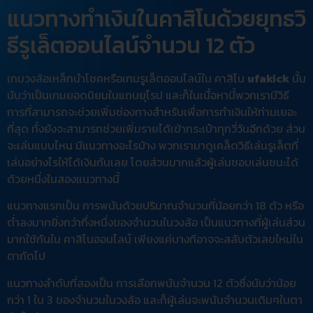
แนวทางทำเงินในคาสิโนด้วยยุทธวิ
ธีรูเล็ตออนไลน์จำนวน 12 ตัว
เกมวงล้อเหล็กนำโชคหรือเกมรูเล็ตออนไลน์ใน คาสิโน
ufakick
นั้น
นับว่าเป็นเกมยอดนิยมในแถบยุโรป และก็ในเนื้อหานี้พวกเรามีวิธี
การที่สามารถจะช่วยเพิ่มช่องทางสำหรับเพื่อการทำเงินให้ท่านเยอะ
ที่สุด ทั้งยังจะสามารถช่วยเพิ่มรายได้เข้ากระเป๋าทุกวี่วันอีกด้วย ส่วน
จะเล่นแบบไหน มีแนวทางอะไรบ้าง พวกเรามาดูเคล็ดวิธีเล่นรูเล็ตที่
เล่นอย่างไรให้ได้เงินกันเลย โดยส่วนมากแล้วผู้เล่นชอบเล่นชนะได้
ด้วยหนึ่งในสองแนวทางนี้
แนวทางแรกเป็น การพนันด้วยปริมาณจำนวนที่น้อยกว่า 18 ตัว หรือ
ต่ำลงมากยิ่งกว่ากึ่งหนึ่งของจำนวนในวงล้อ เป็นแนวทางที่ผู้เล่นส่วน
มากใช้กันใน คาสิโนออนไลน์ เพียงแค่บางทีอาจจะสลับตัวเลขใหม่ใน
ตาถัดไป
แนวทางลำดับที่สองเป็น การเลือกพนันจำนวน 12 ตัวซึ่งนับว่าน้อย
กว่า 1 ใน 3 ของจำนวนในวงล้อ และก็ผู้เล่นจะพนันจำนวนเดิมๆในตา