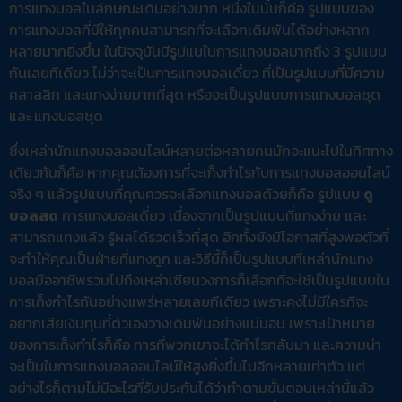
การแทงบอลในลักษณะเดิมอย่างมาก หนึ่งในนั้นก็คือ รูปแบบของ
การแทงบอลที่มีให้ทุกคนสามารถที่จะเลือกเดิมพันได้อย่างหลาก
หลายมากยิ่งขึ้น ในปัจจุบันมีรูปแบในการแทงบอลมากถึง 3 รูปแบบ
กันเลยทีเดียว ไม่ว่าจะเป็นการแทงบอลเดี่ยว ที่เป็นรูปแบบที่มีความ
คลาสสิก และแทงง่ายมากที่สุด หรือจะเป็นรูปแบบการแทงบอลชุด
และ แทงบอลชุด
ซึ่งเหล่านักแทงบอลออนไลน์หลายต่อหลายคนมักจะแนะไปในทิศทาง
เดียวกันก็คือ หากคุณต้องการที่จะเก็งกำไรกับการแทงบอลออนไลน์
จริง ๆ แล้วรูปแบบที่คุณควรจะเลือกแทงบอลด้วยก็คือ รูปแบบ
ดู
บอลสด
การแทงบอลเดี่ยว เนื่องจากเป็นรูปแบบที่แทงง่าย และ
สามารถแทงแล้ว รู้ผลได้รวดเร็วที่สุด อีกทั้งยังมีโอกาสที่สูงพอตัวที่
จะทำให้คุณเป็นฝ่ายที่แทงถูก และวิธีนี้ก็เป็นรูปแบบที่เหล่านักแทง
บอลมืออาชีพรวมไปถึงเหล่าเซียนวงการก็เลือกที่จะใช้เป็นรูปแบบใน
การเก็งกำไรกันอย่างแพร่หลายเลยทีเดียว เพราะคงไม่มีใครที่จะ
อยากเสียเงินทุนที่ตัวเองวางเดิมพันอย่างแน่นอน เพราะเป้าหมาย
ของการเก็งกำไรก็คือ การที่พวกเขาจะได้กำไรกลับมา และความน่า
จะเป็นในการแทงบอลออนไลน์ให้สูงยิ่งขึ้นไปอีกหลายเท่าตัว แต่
อย่างไรก็ตามไม่มีอะไรที่รับประกันได้ว่าทำตามขั้นตอนเหล่านี้แล้ว