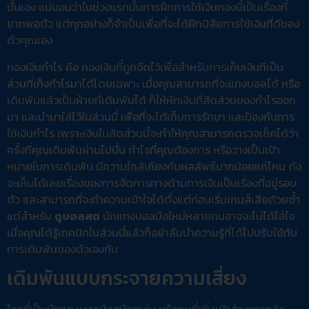
นั้นเอง แน่นอนว่าในช่วงแรกนั้นการฝึกการใช้เงินกองนี้เป็นเรื่องที่
ยากพอตัว แต่ทุกอย่างก็จำเป็นเพื่อที่จะได้ฝึกนิสัยการใช้เงินที่ดีของ
ตัวคุณเอง
กองเงินกำไร คือ กองเงินที่ถูกจัดไว้เพื่อสำหรับการเก็บเงินที่เป็น
ส่วนที่เก็งกำไรมาได้โดยเฉพาะ เมื่อคุณสามารถที่จะแทงบอลได้ หรือ
เดิมพันแล้วเป็นฝ่ายที่เดิมพันได้ ก็ให้หักเงินที่สัดส่วนของกำไรออก
มา และนำมาใส่ไว้ในส่วนนี้ เพื่อที่จะได้เก็บการรักษา และป้องกันการ
ใช้เงินกำไร เพราะเงินในสัดส่วนนี้จะทำให้คุณสามารถตรวจเช็คได้ว่า
ครั้งที่คุณเดิมพันผ่านไปนั้น กำไรที่คุณต้องการ หรือวางเป็นเป้า
หมายในการเดิมพัน มีความใกล้เคียงกับผลลัพธ์มากน้อยแค่ไหน ดัง
จะเห็นได้เลยเรื่องของการจัดการทางด้านการเงินเป็นเรื่องที่อยู่รอบ
ตัว และสามารถที่จะทำความเข้าใจได้ตั้งแต่ก่อนเริ่มเกมส์เสียด้วยซ้ำ
แต่สำหรับ
ดูบอลสด
นักแทงบอลมือใหม่หลายคนอาจจะไม่ได้ใส่ใจ
เมื่อคุณได้รู้เทคนิคในส่วนนี้แล้วก็อย่าลืมนำความรู้ที่ได้ไปปรับใช้กับ
การเดิมพันของตัวเองกัน
เดิมพันแบบกระจายความเสี่ยง
ใครที่เป็นนักแทงบอลมือสมัครเล่น หรือคนที่เพิ่งเข้าสู่วงการแล้ว