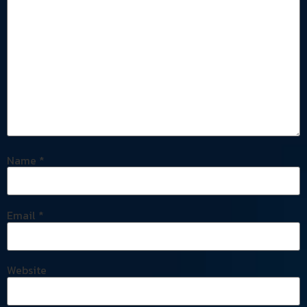
Name
*
Email
*
Website