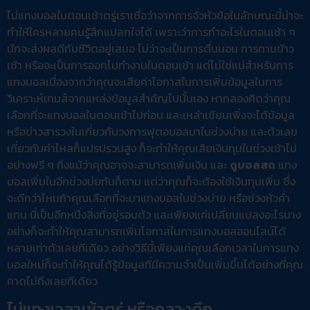
ไม่แทงบอลในตอนเช้าตรู่เราเชื่อว่าจากการจั่วหัวข้อในลักษณะนี้น่าจะ
ทำให้ใครหลายคนรู้สึกแปลกใจได้ เพราะว่าการทำอะไรในตอนเช้า ๆ
มักจะส่งผลดีกับชีวิตอยู่เสมอ ไม่ว่าจะเป็นการตื่นนอน การทานข้าว
เช้า หรือจะเป็นการออกไปทำงานในตอนเช้า แต่ไม่ใช่แน่สำหรับการ
แทงบอลเนื่องจากว่าคุณจะเสียค่าโอกาสในการเพิ่มข้อมูลในการ
วิเคราะห์เกมส์จากแหล่งข้อมูลสำคัญไปนั้นเอง หากลองคิดว่าคุณ
เลือกที่จะแทงบอลในตอนเช้าไปก่อน และเหล่าเซียนเพิ่งจะได้ข้อมูล
หรือข่าวสารวงในเกี่ยวกับวงการฟุตอบอลมาในช่วงบ่าย และตัวเลข
เกี่ยวกับค่าไหลก็แปรปรวนสูง ก็จะทำให้คุณเสียเงินทุนในช่วงเช้าไป
อย่างฟรี ๆ ถึงแม้ว่าคุณอาจจะสามารถเพิ่มเงิน และ
ดูบอลสด
แทง
บอลเพิ่มในอีกช่วงบ่ยทันก็ตาม แต่ว่าคุณก็จะต้องใช้เงินทุนเพิ่ม ซึ่ง
จะดีกว่าไหมถ้าคุณเลือกที่จะมาแทงบอลในช่วงบ่าย หรือช่วงหัวค่ำ
แทน นี่เป็นอีกหนึ่งสิ่งที่อยู่รอบตัว และเพียงแค่เปลี่ยนแปลงอะไรบาง
อย่างก็จะทำให้คุณสามารถเพิ่มโอกาสในการแทงบอลออนไลน์ได้
หลายเท่าตัวเลยทีเดียว อย่างวิธีนี้เพียงแค่คุณเลือกเวลาในการแทง
บอลใหม่ก็จะทำให้คุณได้รู้ข้อมูลที่มีความจำเป็นเพิ่มขึ้นได้อย่างที่คุณ
คาดไม่ถึงเลยทีเดียว
ไม่แทงเวลาเช้าตรู่ หรือกลางดึก