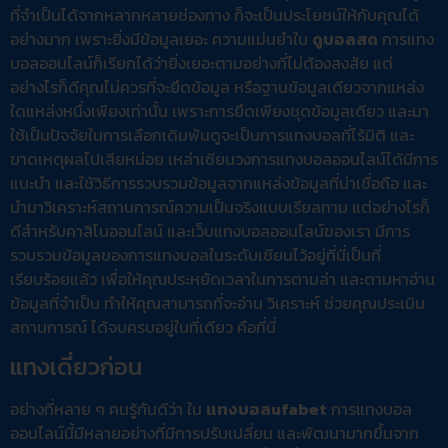
ที่จำเป็นได้จากหลากหลายช่องทาง ก็จะเป็นประโยชน์ให้กับคุณได้
อย่างมาก เพราะยิ่งมีข้อมูลเยอะ ความแม่นยำใน
ดูบอลสด
การแทง
บอลออนไลน์ก็เรียกได้ว่ายิ่งเยอะตามอย่างที่ไม่ต้องสงสัย แต่
อย่างไรก็ดีคุณไม่ควรที่จะยึดข้อมูล หรือฐานข้อมูลเดียวจากแหล่ง
ใดแหล่งหนึ่งเพียงเท่านั้น เพราะการยึดเพียงชุดข้อมูลเดียว และมา
ใช้เป็นปัจจัยในการเลือกเดิมพันดูจะเป็นการแทงบอลที่ไร้มิติ และ
ขาดเหตุผลไปเสียหน่อย เหล่าเซียนวงการแทงบอลออนไลน์ได้มีการ
แนะนำ และใช้วิธีการรวบรวมข้อมูลจากแหล่งข้อมูลที่น่าเชื่อถือ และ
นำมาวิเคราะห์สถานการณ์ความเป็นจริงแบบเรียลทาม แต่อย่างไรก็
ดีสำหรับคาสิโนออนไลน์ และเว็บแทงบอลออนไลน์ของเรา มีการ
รวบรวมข้อมูลของการแทงบอลในระดับเซียนไว้อยู่ที่นี่เป็นที่
เรียบร้อยแล้ว เพื่อให้คุณประหยัดเวลาในการตามล่า และตามหาอ่าน
ข้อมูลที่จำเป็น ทำให้คุณสามารถที่จะอ่าน วิเคราะห์ ช่วยคุณประเมิน
สถานการณ์ ได้จบครบอยู่ในที่เดียว คือที่นี่
แทงเดี่ยวก่อน
อย่างที่หลาย ๆ คนรู้กันดีว่า ใน
แทงบอลufabet
การแทงบอล
ออนไลน์นี้มีหลายอย่างที่มีการปรับเปลี่ยน และพัฒนามากขึ้นจาก