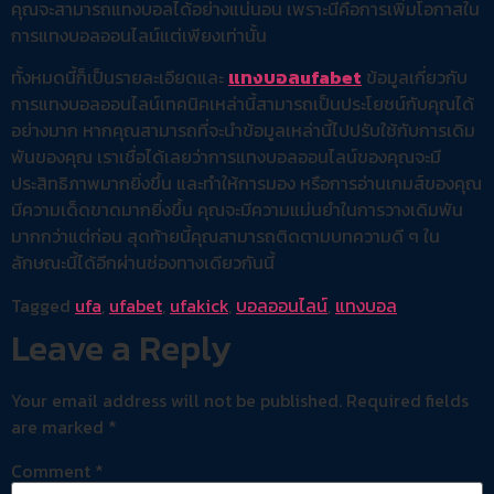
คุณจะสามารถแทงบอลได้อย่างแน่นอน เพราะนี่คือการเพิ่มโอกาสใน
การแทงบอลออนไลน์แต่เพียงเท่านั้น
ทั้งหมดนี้ก็เป็นรายละเอียดและ
แทงบอลufabet
ข้อมูลเกี่ยวกับ
การแทงบอลออนไลน์เทคนิคเหล่านี้สามารถเป็นประโยชน์กับคุณได้
อย่างมาก หากคุณสามารถที่จะนำข้อมูลเหล่านี้ไปปรับใช้กับการเดิม
พันของคุณ เราเชื่อได้เลยว่าการแทงบอลออนไลน์ของคุณจะมี
ประสิทธิภาพมากยิ่งขึ้น และทำให้การมอง หรือการอ่านเกมส์ของคุณ
มีความเด็ดขาดมากยิ่งขึ้น คุณจะมีความแม่นยำในการวางเดิมพัน
มากกว่าแต่ก่อน สุดท้ายนี้คุณสามารถติดตามบทความดี ๆ ใน
ลักษณะนี้ได้อีกผ่านช่องทางเดียวกันนี้
Tagged
ufa
,
ufabet
,
ufakick
,
บอลออนไลน์
,
แทงบอล
Leave a Reply
Your email address will not be published.
Required fields
are marked
*
Comment
*