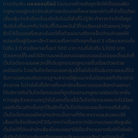
การเดิมพัน
บอลออนไลน์
ในประเทศไทยยังถูกจัดให้เป็นของผิด
กฎหมายอยู่เหล่านักเล่นการพนันบอลทั้งหลายแหล่ต่างก็จำเป็นต้อง
เสี่ยงลุ้นว่าเจ้ามือจะโดนจับจับไปเมื่อไรก็ไม่รู้จัก ถ้าหากว่าเจ้ามือถูก
จับจับไปก็พอๆกับว่าเงินที่ได้ลงพนันไว้ก็จะเสียเปล่าด้วยเหตุว่าถูก
ยึดไว้เป็นของกึ่งกลางในคดีทั้งตัวเองบางทีอาจเช็ดด้านล่างแหให้
แปลงเป็นผู้ต้องหาอีกด้วยรวมถึงการติดคุกตั้งแต่ 3 เดือนจนกระทั่ง
ไปถึง 3 ปี ค่าเสียหายตั้งแต่ 500 บาท กระทั่งไปถึง 5,000 บาท
ด้วยเหตุนี้ก็เลยได้มีการลงพนันแทงบอลแบบออนไลน์เยอะขึ้นแล้วก็
เว็บไซต์แทงบอลพวกนี้ก็เริ่มถูกตามกฎหมายขึ้นเรื่อยด้วยด้วย
เหมือนกัน โดยเว็บไซต์แทงบอลกลุ่มนี้ทั้งยังไม่เป็นอันตรายและก็ได้
รับการรอคอยงรับมาตรฐานสากลมีผู้คนมากไม่น้อยเลยทีเดียวต่าง
สารภาพ ไม่ว่ายังไงก็ดีการที่เหล่านักเสี่ยงดวงบอลเลือกนำออกมา
ใช้บริการกับเว็บไซต์แทงบอลที่ถูกต้องตามกฎหมายย่อมดีมากยิ่ง
กว่าอยู่แล้วเพราะเหตุว่าในโลกเดี๋ยวนี้มีเว็บไซต์แทงบอลมากไม่น้อย
เลยทีเดียวเกิดขึ้นทุกวี่วันอีกทั้งเว็บไซต์แทงบอลเล็กๆจนถึงไปถึง
เว็บไซต์แทงบอลใหญ่ๆแม้กระนั้นทางที่ดีพวกเราขอเสนอแนะให้
เลือกเว็บไซต์ใหญ่ๆไว้ดีมากกว่าเนื่องจากว่ามีความปลอดภัยสูงยิ่ง
เว็บไซต์ที่มีเหล่านักเสี่ยงโชคบอลมาใช้เป็นจำนวนมากยิ่งดีทั้งยังยัง
มันจิตใจได้ว่าจะผิดทุจริตจากการล้มแทงบอลอีกด้วยปัจจุบันนี้