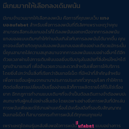
มีเกมมากให้เลือกลงเดิมพนัน
มีเกมจำนวนมากให้เลือกลงพนัน คือการที่คุณพบเว็บ
แทง
บอลufabet
สำหรับเพื่อการลงพนันที่ดีเลิศๆเพราะเหตุว่าคุณ
สามารถเลือกเล่นเกมอะไรก็ได้ลงพนันนอกเหนือจากการลงพนัน
แทงบอลแบบเดิมๆทำให้ท่านบันเทิงใจกับการลงพนันได้มากขึ้น คุณ
อาจจะเบื่อถ้าเกิดคุณเล่นลงพนันแทงบอลเพียงอย่างเดียวแม้กระนั้น
นี้คุณสามาถใส่ความสนุกสนานจากการลงพนันแบบอย่างอื่นๆได้อีก
ด้วยเวลาผ่านไปการเดิมพันบอลยิ่งปรับปรุงในสมัยที่สิ่งใหม่ใหม่ๆได้
ถูกเข้ามาแทนที่ เพื่ออำนวยความสะดวกสำหรับเพื่อการให้บริการ
โดยยิ่งไปกว่านั้นสิ่งที่เรียกว่าอินเทอร์เน็ต ที่มีหน้าที่สำคัญสำหรับ
เพื่อการเชื่อมผู้คนจากนานาประการประเทศทั่วทุกมุมโลก ทำให้การ
ติดต่อสื่อสารเปลี่ยนเป็นเรื่องง่ายแล้วก็การผลิตรายได้ก็ไม่ใช่เรื่อง
ยาก ฉีกกฎการทำงานแบบเดิมๆที่จะจำเป็นต้องเดินทางจำต้องพบปะ
สนทนากับผู้คนไปอย่างสิ้นเชิง โดยเฉพาะอย่างยิ่งการพนันที่นักเล่น
การพนันเพียงแต่ใช้งานผ่านเครื่องไม้เครื่องมือที่รองรับสัญญาณ
อินเทอร์เน็ต ก็สามารถกระทำการพนันได้ทุกหนทุกแห่ง
เพราะเหตุใดคนรุ่นหลังพึงพอใจการพนัน
ีีีufabet
แบบอย่างการ