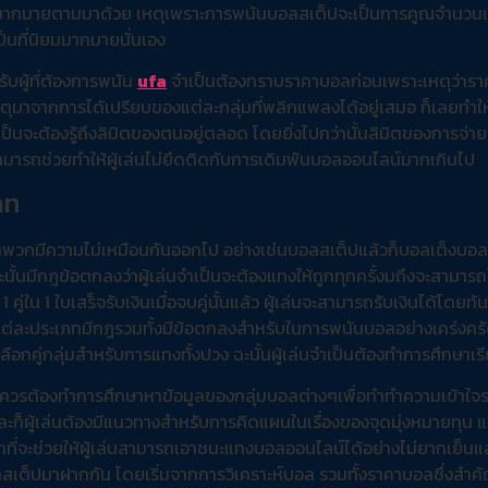
่สูงมากมายตามมาด้วย เหตุเพราะการพนันบอลสเต็ปจะเป็นการคูณจำนวนเงิน
็นที่นิยมมากมายนั่นเอง
ับผู้ที่ต้องการพนัน
ufa
จำเป็นต้องทราบราคาบอลก่อนเพราะเหตุว่าร
เหตุมาจากการได้เปรียบของแต่ละกลุ่มที่พลิกแพลงได้อยู่เสมอ ก็เลยทำให้
จะต้องรู้ถึงลิมิตของตนอยู่ตลอด โดยยิ่งไปกว่านั้นลิมิตของการจ่ายเงิ
จะสามารถช่วยทำให้ผู้เล่นไม่ยึดติดกับการเดิมพันบอลออนไลน์มากเกินไป
ภท
วกมีความไม่เหมือนกันออกไป อย่างเช่นบอลสเต็ปแล้วก็บอลเต็งบอลสเต็ป
นั้นมีกฎข้อตกลงว่าผู้เล่นจำเป็นจะต้องแทงให้ถูกทุกครั้งมถึงจะสามารถไ
1 คู่ใน 1 ใบเสร็จรับเงินเมื่อจบคู่นั้นแล้ว ผู้เล่นจะสามารถรับเงินได้โดย
ะประเภทมีกฎรวมทั้งมีข้อตกลงสำหรับในการพนันบอลอย่างเคร่งครัด ผู้
กคู่กลุ่มสำหรับการแทงทั้งปวง ฉะนั้นผู้เล่นจำเป็นต้องทำการศึกษาเรีย
ู้เล่นควรต้องทำการศึกษาหาข้อมูลของกลุ่มบอลต่างๆเพื่อทำทำความเข้าใจรว
ม และก็ผู้เล่นต้องมีแนวทางสำหรับการคิดแผนในเรื่องของจุดมุ่งหมายทุน
ารถที่จะช่วยให้ผู้เล่นสามารถเอาชนะแทงบอลออนไลน์ได้อย่างไม่ยากเย็น
นบอลสเต็ปมาฝากกัน โดยเริ่มจากการวิเคราะห์บอล รวมทั้งราคาบอลซึ่งส