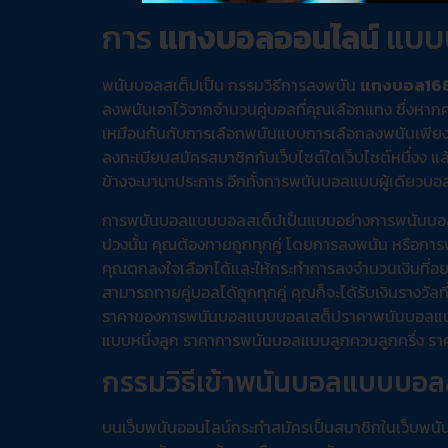
การ
แทงบอลออนไลน์
แบบบ
พนันบอลสเต็ปเป็น กรรมวิธีการลงพนัน
แทงบอล16
ลงพนันเอาไว้จากจำนวนคู่บอลที่คุณเลือกแทง ซึ่งหากคุณ
เหมือนกันกับการเลือกพนันแบบการเลือกลงพนันเพียงแค่
ลงทะเบียนสมัครสมาชิกกับเว็บไซต์ใดเว็บไซต์หนึ่งง 
ข้างจะนานาประการ อีกทั้งการพนันบอลแบบผู้เดียวบ
การพนันบอลแบบบอลสเต็ปเป็นแบบอย่างการพนันบอลที่คุณส
ปวงนั้น คุณต้องทายถูกทุกคู่ โดยการลงพนัน หรือการพ
คุณตกลงใจเลือกได้และให้กระทำการลงจำนวนเงินที่
สามารถทายคู่บอลได้ถูกทุกคู่ คุณก็จะได้รับเงินรางวัลที
ราคาของการพนันบอลแบบบอลเสต็ปราคาพนันบอลแบบ
แบบหนึ่งลูก ราคาการพนันบอลแบบลูกควบลูกครึ่ง 
กรรมวิธีเข้าพนันบอลแบบบอล
บนเว็บพนันออนไลน์กระทำสมัครเป็นสมาชิกในเว็บพนันออน