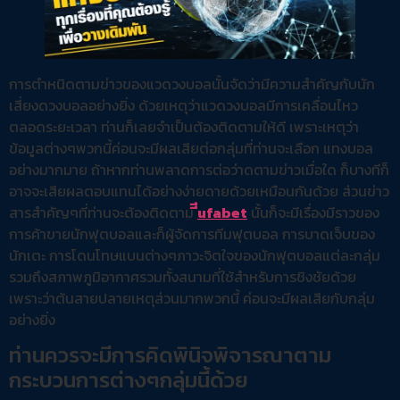
การตำหนิดตามข่าวของแวดวงบอลนั้นจัดว่ามีความสำคัญกับนัก
เสี่ยงดวงบอลอย่างยิ่ง ด้วยเหตุว่าแวดวงบอลมีการเคลื่อนไหว
ตลอดระยะเวลา ท่านก็เลยจำเป็นต้องติดตามให้ดี เพราะเหตุว่า
ข้อมูลต่างๆพวกนี้ค่อนจะมีผลเสียต่อกลุ่มที่ท่านจะเลือก แทงบอล
อย่างมากมาย ถ้าหากท่านพลาดการต่อว่าดตามข่าวเมื่อใด ก็บางทีก็
อาจจะเสียผลตอบแทนได้อย่างง่ายดายด้วยเหมือนกันด้วย ส่วนข่าว
สารสำคัญๆที่ท่านจะต้องติดตาม
ีีufabet
นั้นก็จะมีเรื่องมีราวของ
การค้าขายนักฟุตบอลและก็ผู้จัดการทีมฟุตบอล การบาดเจ็บของ
นักเตะ การโดนโทษแบนต่างๆภาวะจิตใจของนักฟุตบอลแต่ละกลุ่ม
รวมถึงสภาพภูมิอากาศรวมทั้งสนามที่ใช้สำหรับการชิงชัยด้วย
เพราะว่าต้นสายปลายเหตุส่วนมากพวกนี้ ค่อนจะมีผลเสียกับกลุ่ม
อย่างยิ่ง
ท่านควรจะมีการคิดพินิจพิจารณาตาม
กระบวนการต่างๆกลุ่มนี้ด้วย