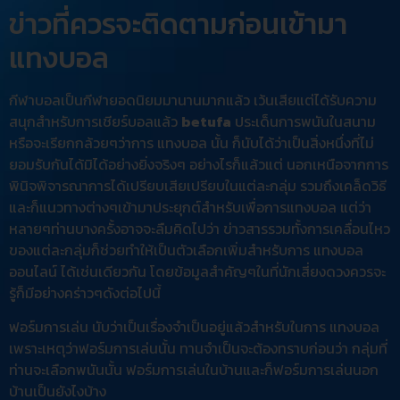
ข่าวที่ควรจะติดตามก่อนเข้ามา
แทงบอล
กีฬาบอลเป็นกีฬายอดนิยมมานานมากแล้ว เว้นเสียแต่ได้รับความ
สนุกสำหรับการเชียร์บอลแล้ว
betufa
ประเด็นการพนันในสนาม
หรือจะเรียกกล้วยๆว่าการ แทงบอล นั้น ก็นับได้ว่าเป็นสิ่งหนึ่งที่ไม่
ยอมรับกันได้มิได้อย่างยิ่งจริงๆ อย่างไรก็แล้วแต่ นอกเหนือจากการ
พินิจพิจารณาการได้เปรียบเสียเปรียบในแต่ละกลุ่ม รวมถึงเคล็ดวิธี
และก็แนวทางต่างๆเข้ามาประยุกต์สำหรับเพื่อการแทงบอล แต่ว่า
หลายๆท่านบางครั้งอาจจะลืมคิดไปว่า ข่าวสารรวมทั้งการเคลื่อนไหว
ของแต่ละกลุ่มก็ช่วยทำให้เป็นตัวเลือกเพิ่มสำหรับการ แทงบอล
ออนไลน์ ได้เช่นเดียวกัน โดยข้อมูลสำคัญๆในที่นักเสี่ยงดวงควรจะ
รู้ก็มีอย่างคร่าวๆดังต่อไปนี้
ฟอร์มการเล่น นับว่าเป็นเรื่องจำเป็นอยู่แล้วสำหรับในการ แทงบอล
เพราะเหตุว่าฟอร์มการเล่นนั้น ทานจำเป็นจะต้องทราบก่อนว่า กลุ่มที่
ท่านจะเลือกพนันนั้น ฟอร์มการเล่นในบ้านและก็ฟอร์มการเล่นนอก
บ้านเป็นยังไงบ้าง