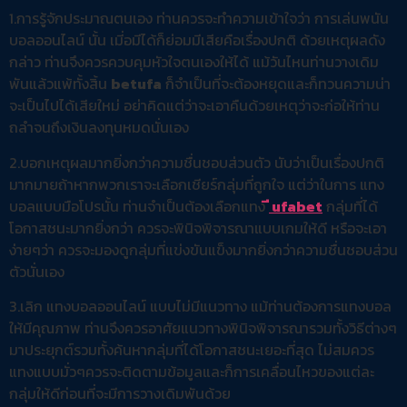
1.การรู้จักประมาณตนเอง ท่านควรจะทำความเข้าใจว่า การเล่นพนัน
บอลออนไลน์ นั้น เมี่อมีได้ก็ย่อมมีเสียคือเรื่องปกติ ด้วยเหตุผลดัง
กล่าว ท่านจึงควรควบคุมหัวใจตนเองให้ได้ แม้วันไหนท่านวางเดิม
พันแล้วแพ้ทั้งสิ้น
betufa
ก็จำเป็นที่จะต้องหยุดและก็ทวนความน่า
จะเป็นไปได้เสียใหม่ อย่าคิดแต่ว่าจะเอาคืนด้วยเหตุว่าจะก่อให้ท่าน
ถลำจนถึงเงินลงทุนหมดนั่นเอง
2.บอกเหตุผลมากยิ่งกว่าความชื่นชอบส่วนตัว นับว่าเป็นเรื่องปกติ
มากมายถ้าหากพวกเราจะเลือกเชียร์กลุ่มที่ถูกใจ แต่ว่าในการ แทง
บอลแบบมือโปรนั้น ท่านจำเป็นต้องเลือกแทง
ี ufabet
กลุ่มที่ได้
โอกาสชนะมากยิ่งกว่า ควรจะพินิจพิจารณาแบบเกมให้ดี หรือจะเอา
ง่ายๆว่า ควรจะมองดูกลุ่มที่แข่งขันแข็งมากยิ่งกว่าความชื่นชอบส่วน
ตัวนั่นเอง
3.เลิก แทงบอลออนไลน์ แบบไม่มีแนวทาง แม้ท่านต้องการแทงบอล
ให้มีคุณภาพ ท่านจึงควรอาศัยแนวทางพินิจพิจารณารวมทั้งวิธีต่างๆ
มาประยุกต์รวมทั้งค้นหากลุ่มที่ได้โอกาสชนะเยอะที่สุด ไม่สมควร
แทงแบบมั่วๆควรจะติดตามข้อมูลและก็การเคลื่อนไหวของแต่ละ
กลุ่มให้ดีก่อนที่จะมีการวางเดิมพันด้วย