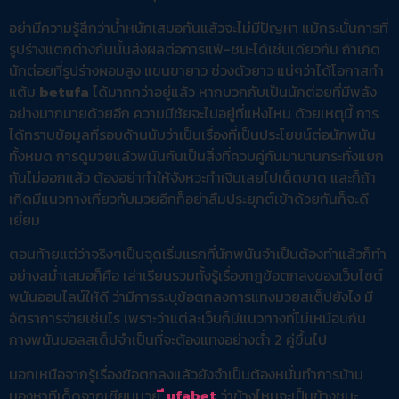
อย่ามีความรู้สึกว่าน้ำหนักเสมอกันแล้วจะไม่มีปัญหา แม้กระนั้นการที่
รูปร่างแตกต่างกันนั้นส่งผลต่อการแพ้-ชนะได้เช่นเดียวกัน ถ้าเกิด
นักต่อยที่รูปร่างผอมสูง แขนขายาว ช่วงตัวยาว แน่ๆว่าได้โอกาสทำ
แต้ม
betufa
ได้มากกว่าอยู่แล้ว หากบวกกับเป็นนักต่อยที่มีพลัง
อย่างมากมายด้วยอีก ความมีชัยจะไปอยู่ที่แห่งไหน ด้วยเหตุนี้ การ
ได้ทราบข้อมูลที่รอบด้านนับว่าเป็นเรื่องที่เป็นประโยชน์ต่อนักพนัน
ทั้งหมด การดูมวยแล้วพนันกันเป็นสิ่งที่ควบคู่กันมานานกระทั่งแยก
กันไม่ออกแล้ว ต้องอย่าทำให้จังหวะทำเงินเลยไปเด็ดขาด และก็ถ้า
เกิดมีแนวทางเกี่ยวกับมวยอีกก็อย่าลืมประยุกต์เข้าด้วยกันก็จะดี
เยี่ยม
ตอนท้ายแต่ว่าจริงๆเป็นจุดเริ่มแรกที่นักพนันจำเป็นต้องทำแล้วก็ทำ
อย่างสม่ำเสมอก็คือ เล่าเรียนรวมทั้งรู้เรื่องกฎข้อตกลงของเว็บไซต์
พนันออนไลน์ให้ดี ว่ามีการระบุข้อตกลงการแทงมวยสเต็ปยังไง มี
อัตราการจ่ายเช่นไร เพราะว่าแต่ละเว็บก็มีแนวทางที่ไม่เหมือนกัน
กางพนันบอลสเต็ปจำเป็นที่จะต้องแทงอย่างต่ำ 2 คู่ขึ้นไป
นอกเหนือจากรู้เรื่องข้อตกลงแล้วยังจำเป็นต้องหมั่นทำการบ้าน
มองหาทีเด็ดจากเซียนมวย
ี ufabet
ว่าข้างไหนจะเป็นข้างชนะ