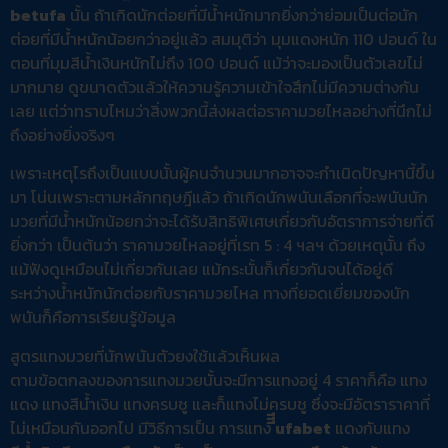
betufa
นั้น ถ้าเกิดนักต่อยที่มีน้ำหนักมากยิ่งกว่าย่อมเป็นต่อนัก
ต่อยที่มีน้ำหนักน้อยกว่าอยู่แล้ว สมมุติว่า มุมแดงหนัก 110 ปอนด์ ใน
ตอนที่มุมสีน้ำเงินหนักไม่ถึง 100 ปอนด์ แม้ว่าจะมองเป็นตัวเลขไม่
มากมาย ดูขนาดตัวแล้วให้ความรู้ความเข้าใจสึกไม่มีความต่างกัน
เลย แต่ว่าทราบไหมว่าสิ่งพวกนี้ส่งผลต่อราคามวยไหลอย่างที่นึกไม่
ถึงอย่างยิ่งจริงๆ
เพราะเหตุไรถึงเป็นแบบนั้นผู้คนจำนวนมากอาจจะกำเนิดปัญหานี้ขึ้น
มา โน่นเพราะตามหลักทฤษฎีแล้ว ถ้าเกิดนักพนันเลือกที่จะพนันนัก
มวยที่มีน้ำหนักน้อยกว่าจะได้รับสิทธิพิเศษเกี่ยวกับอัตราการจ่ายที่ดี
ยิ่งกว่า เป็นต้นว่า ราคามวยไหลอยู่ที่เรท 5 : 4 ฯลฯ ด้วยเหตุนั้น ถึง
แม้ฟังดูเหมือนไม่เกี่ยวกันเลย แม้กระนั้นก็เกี่ยวกันจนได้อยู่ดี
ระหว่างน้ำหนักนักต่อยกับราคามวยไหล ทางที่ยอดเยี่ยมของนัก
พนันก็คือการเรียนรู้ข้อมูล
สูตรแทงมวยที่นักพนันตัวยงใช้แล้วเห็นผล
ตามข้อตกลงของการแทงมวยนั้นจะมีการแทงอยู่ 4 ราคาก็คือ แทง
แดง แทงสีน้ำเงิน แทงครบชู และก็แทงไม่ครบชู ซึ่งจะมีอัตราราคาที่
ไม่เหมือนกันออกไป มีวิธีการเป็น การแทง
ีีีufabet
แดงกับแทง