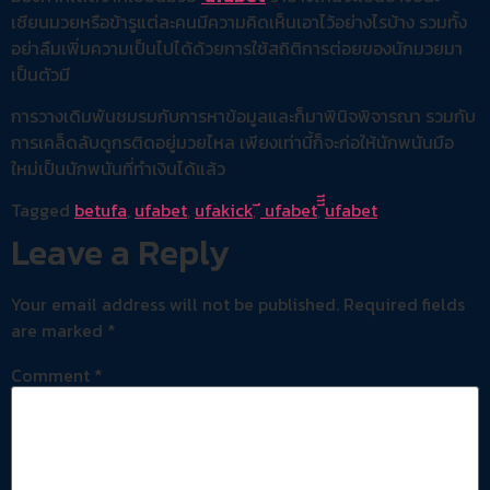
เซียนมวยหรือข้ารูแต่ละคนมีความคิดเห็นเอาไว้อย่างไรบ้าง รวมทั้ง
อย่าลืมเพิ่มความเป็นไปได้ด้วยการใช้สถิติการต่อยของนักมวยมา
เป็นตัวมี
การวางเดิมพันชมรมกับการหาข้อมูลและก็มาพินิจพิจารณา รวมกับ
การเคล็ดลับดูกรติดอยู่มวยไหล เพียงเท่านี้ก็จะก่อให้นักพนันมือ
ใหม่เป็นนักพนันที่ทำเงินได้แล้ว
Tagged
betufa
,
ufabet
,
ufakick
,
ี ufabet
,
ีีีufabet
Leave a Reply
Your email address will not be published.
Required fields
are marked
*
Comment
*