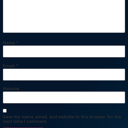
Name
*
Email
*
Website
Save my name, email, and website in this browser for the
next time I comment.