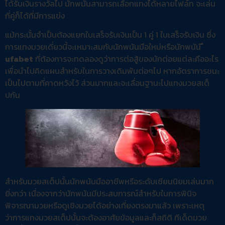
ได้รับเงินรางวัลไป นักพนันสามารถเลือกแทงได้หลายไฟล์ท จะเล่น
กี่คู่ก็ได้ที่มีการแข่ง
แม้กระนั้นจำเป็นต้องแยกใบเสร็จรับเงินเป็น 1 คู่ 1 ใบเสร็จรับเงิน ซึ่ง
การแทงมวยเดี่ยวนี้จะเหมาะสมกับนักพนันมือใหม่หรือนักพนัน
ufabet
ที่ต้องการจะทดลองดูว่าการต่อสู้ของนักต่อยแต่ละคืออะไร
เพื่อนำไปคิดแผนสำหรับในการวางเดิมพันต่อๆไป หากอัตราการชนะ
เป็นไปตามที่คาดหวังไว้ ส่วนมากและจะเลื่อนฐานะไปแทงมวยสเต็
ปกัน
สำหรับมวยสเต็ปนั้นนักพนันมืออาชีพหรือระดับเซียนนิยมเล่นมาก
ยิ่งกว่า เนื่องจากว่านักพนันมีประสบการณ์สำหรับในการพินิจ
พิจารณามวยหรือดูเชิงมวยได้อย่างเที่ยงตรงมาแล้ว เพราะเหตุ
ว่าการแทงมวยสเต็ปนั้นจะต้องอาศัยข้อมูลและก็สถิติ ทีเด็ดมวย