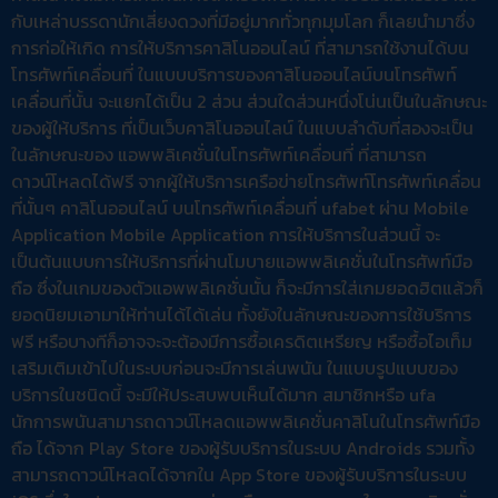
กับเหล่าบรรดานักเสี่ยงดวงที่มีอยู่มากทั่วทุกมุมโลก ก็เลยนำมาซึ่ง
การก่อให้เกิด การให้บริการคาสิโนออนไลน์ ที่สามารถใช้งานได้บน
โทรศัพท์เคลื่อนที่ ในแบบบริการของคาสิโนออนไลน์บนโทรศัพท์
เคลื่อนที่นั้น จะแยกได้เป็น 2 ส่วน ส่วนใดส่วนหนึ่งโน่นเป็นในลักษณะ
ของผู้ให้บริการ ที่เป็นเว็บคาสิโนออนไลน์ ในแบบลำดับที่สองจะเป็น
ในลักษณะของ แอพพลิเคชั่นในโทรศัพท์เคลื่อนที่ ที่สามารถ
ดาวน์โหลดได้ฟรี จากผู้ให้บริการเครือข่ายโทรศัพท์โทรศัพท์เคลื่อน
ที่นั้นๆ คาสิโนออนไลน์ บนโทรศัพท์เคลื่อนที่ ufabet ผ่าน Mobile
Application Mobile Application การให้บริการในส่วนนี้ จะ
เป็นต้นแบบการให้บริการที่ผ่านโมบายแอพพลิเคชั่นในโทรศัพท์มือ
ถือ ซึ่งในเกมของตัวแอพพลิเคชั่นนั้น ก็จะมีการใส่เกมยอดฮิตแล้วก็
ยอดนิยมเอามาให้ท่านได้ได้เล่น ทั้งยังในลักษณะของการใช้บริการ
ฟรี หรือบางทีก็อาจจะจะต้องมีการซื้อเครดิตเหรียญ หรือซื้อไอเท็ม
เสริมเติมเข้าไปในระบบก่อนจะมีการเล่นพนัน ในแบบรูปแบบของ
บริการในชนิดนี้ จะมีให้ประสบพบเห็นได้มาก สมาชิกหรือ ufa
นักการพนันสามารถดาวน์โหลดแอพพลิเคชั่นคาสิโนในโทรศัพท์มือ
ถือ ได้จาก Play Store ของผู้รับบริการในระบบ Androids รวมทั้ง
สามารถดาวน์โหลดได้จากใน App Store ของผู้รับบริการในระบบ