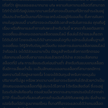
เชื่อที่ว่า ผู้คนเยอะแยะมากมาย ufa พยามค้นหาเกมสล็อตที่สามารถ
ได้กำไรให้ได้อยู่บ่อยมากบางครั้งก็อาจจะเป็นเกมที่มีการชำระเงินอยู่
เป็นประจำหรือเป็นเกมที่มีการแจกโบนัสอยู่ให้มองเห็น ซึ่งการค้นหา
เกมในรูปแบบนี้ บางทีอาจจะจะต้องใช้เวลาสำหรับในการเล่น คุณถึงรู้
เรื่อง หรือศึกษาและทำการค้นพบสำหรับวันนี้ พวกเราก็เลยต้องการ
จะขอชี้แนะลักษณะของเกมสล็อตออนไลน์ ซึ่งเล่นได้ง่ายและก็แตก
ได้ดิบได้ดี โดยจะมีเกมได้บ้างทดลองไปดูกัน แม้กระนั้นในพื้นฐานก็
จะขอชี้แนะ ให้รู้จักกับข้อมูลเบื้องต้น ของการเล่นเกมสล็อตออนไลน์
ว่าคืออะไร จะได้มีส่วนเอามาเป็น ข้อมูลสำหรับเพื่อการตรึกตรอง
เลือกเกมสล็อตซึ่งสามารถเล่นแล้วแตกได้ง่าย ควรจะเลือกเกม
สล็อตที่มี ufa การเสี่ยงระดับค่อนข้างต่ำ สำหรับต้นแบบเกมสล็อต
ซึ่งมีการเสี่ยงต่ำนั้น จะเป็นลักษณะของเกมสล็อตที่สามารถมีการ
ออกรางวัลได้อยู่หลายครั้ง โดยจะใช้เงินทุนสำหรับการหมุนใน
ปริมาณที่ไม่สูง หรือพวกเราบางครั้งอาจจะเรียกกันได้กล้วยๆว่าเป็น
ลักษณะของเกมสล็อตที่ผู้เล่นจะได้โอกาส ได้หรือเสียตังค์ ซึ่งจะอยู่
ในระดับใกล้เคียงกัน ตรงส่วนนี้พวกเราจะสามารถประเมินได้จากค่า
RTP ที่จะเป็นค่าที่แสดงถึงการชำระเงินคืนให้กับเพศผู้เล่น ยิ่งจำนวน
เปอร์เซ็นต์มีค่าสูงมากแค่ไหน ก็บางทีก็อาจจะแสดงได้ว่าเกมสล็อต