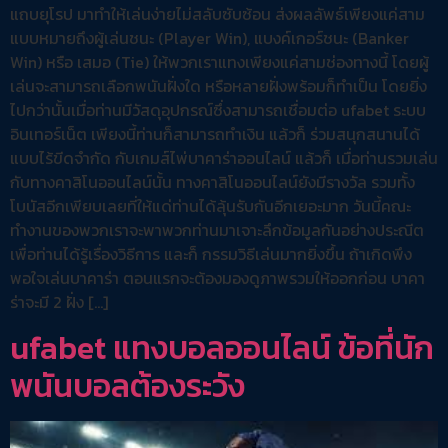
แถบยุโรป มาทำให้เล่นง่ายไม่สลับซับซ้อน ส่งผลลัพธ์เพียงแค่สาม
แบบหมายถึงผู้เล่นชนะ (Player Win), แบงค์เกอร์ชนะ (Banker
Win) หรือ เสมอ (Tie) ให้พวกเราแทงเพียงแค่สามช่องทางนี้ โดยผู้
เล่นจะสามารถเลือกพนันฝั่งใด หรือหลายฝั่งพร้อมก็ทำเป็น โดยยิ่ง
ไปกว่านั้นเมื่อท่านมีวัสดุอุปกรณ์ซึ่งสามารถเชื่อมต่อ ufabet ระบบ
อินเทอร์เน็ต เพียงนี้ท่านก็สามารถทำเงิน แล้วก็ ร่วมสนุกสนานได้
แบบไร้ขีดจำกัด กับเกมส์ไพ่บาคาร่าออนไลน์ แล้วก็ เมื่อท่านรวมเล่น
กับทางคาสิโนออนไลน์นั้น ทางคาสิโนออนไลน์ยังมีรางวัล รวมทั้ง
โบนัสอีกเพียบเลยที่ให้แด่ท่านได้ลุ้นรับกันอีกเยอะมาก วันนี้คณะ
ทำงานของพวกเราจะพาพวกท่านมาเจาะลึกข้อมูลกันอย่างประณีต
เพื่อท่านได้รู้เรื่องวิธีการ และก็ กรรมวิธีเล่นมากยิ่งขึ้น ถ้าเกิดพึง
พอใจเล่นบาคาร่า ตอนแรกจะต้องมองดูภาพรวมให้ออกก่อน บาคา
ร่าจะมี 2 ฝั่ง […]
ufabet แทงบอลออนไลน์ ข้อที่นัก
พนันบอลต้องระวัง