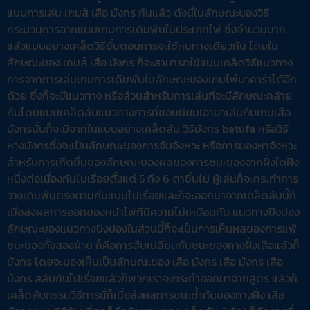
แบบการเล่น เกมส์ เสือ มังกร กันแล้ว ดังนี้ในลักษณะของวิธี
กระบวนการจากแบบเกมการเดิมพันในประเภทไพ่ ซึ่งจำนวนมาก
แล้วแบบอย่างเคล็ดวิธีขั้นตอนการจะใช้หนทางเดียวกัน โดยใน
ลักษณะของ เกมส์ เสือ มังกร ก็จะสามารถใช้แบบเคล็ดวิธีแนวทาง
การจากการเล่นเกมการเดิมพันในลักษณะของเกมไพ่บาคาร่าได้อีก
ด้วย ซึ่งก็จะมีแนวทาง หรือส่วนสำหรับการเล่นที่จะมีลักษณะคล้าย
กันโดยแบบเคล็ดลับแนวทางการที่ชอบนิยมเอามาเล่นกับเกมเสือ
มังกรนั้นก็จะมีจากในแบบอย่างเคล็ดลับ วิธีมังกร betufa หรือวิธี
หางมังกรซึ่งจะเป็นลักษณะของการจับจังหวะ หรือการมองหาจังหวะ
สำหรับการเกิดขึ้นของลักษณะของผลของการชนะของจากฝั่งใดฝั่ง
หนึ่งต่อเนื่องกันไปเรื่อยตั้งแต่ 5 ถึง 6 ตาขึ้นไป ผู้เล่นก็จะกระทำการ
วางเดิมพันตรงตามกับแบบไปเรื่อยและก็จะออกมาจากเคล็ดลับนี้ก็
เมื่อส่งผลการออกของหน้าไพ่ที่มีความไม่เหมือนกัน แนวทางปิงปอง
ลักษณะของแนวทางปิงปองในส่วนนี้ก็จะเป็นการเห็นผลของการแพ้
ชนะของทั้งสองฝ่าย ก็คือการสับเปลี่ยนกันชนะของทางฝั่งเสือแล้วก็
มังกร โดยจะมองเห็นเป็นลักษณะของ เสือ มังกร เสือ มังกร เสือ
มังกร สลับกันไปเรื่อยแล้วก็พวกเราจะกระทำออกมาจากสูตร แล้วก็
เคล็ดลับกรรมวิธีการนี้ก็เมื่อส่งผลการชนะซ้ำกันของทางฝั่ง เสือ