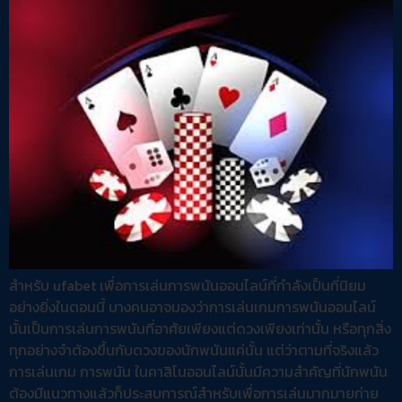
สำหรับ ufabet เพื่อการเล่นการพนันออนไลน์​ที่กำลังเป็นที่นิยม
อย่างยิ่งในตอนนี้ บางคนอาจมองว่าการเล่นเกมการพนันออนไลน์​
นั้นเป็นการเล่นการพนันที่อาศัยเพียงแต่ดวงเพียงเท่านั้น หรือทุกสิ่ง
ทุกอย่างจำต้องขึ้นกับดวงของนักพนันแค่นั้น แต่ว่าตามที่จริงแล้ว
การเล่นเกม การพนัน ในคาสิโนออนไลน์​นั้นมีความสำคัญที่นักพนัน
ต้องมีแนวทางแล้วก็ประสบการณ์​สำหรับเพื่อการเล่นมากมายก่าย