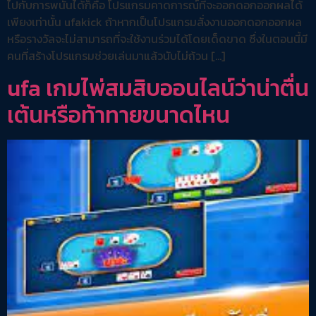
ไปกับการพนันได้ก็คือ โปรแกรมคาดการณ์ที่จะออกดอกออกผลได้
เพียงเท่านั้น ufakick ถ้าหากเป็นโปรแกรมสั่งงานออกดอกออกผล
หรือรางวัลจะไม่สามารถที่จะใช้งานร่วมได้โดยเด็ดขาด ซึ่งในตอนนี้มี
คนที่สร้างโปรแกรมช่วยเล่นมาแล้วนับไม่ถ้วน […]
ufa เกมไพ่สมสิบออนไลน์ว่าน่าตื่น
เต้นหรือท้าทายขนาดไหน