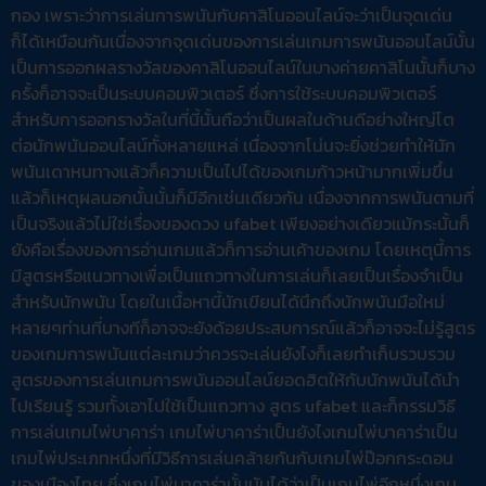
กอง เพราะว่าการเล่นการพนันกับคาสิโนออนไลน์​จะว่าเป็นจุดเด่น
ก็ได้เหมือนกันเนื่องจากจุดเด่นของการเล่นเกมการพนันออนไลน์​นั้น
เป็นการออกผลรางวัลของคาสิโนออนไลน์​ในบางค่ายคาสิโนนั้นก็บาง
ครั้งก็อาจจะเป็นระบบคอมพิวเตอร์​ ซึ่งการใช้ระบบคอมพิวเตอร์​
สำหรับการออกรางวัลในที่นี้นั้นถือว่าเป็นผลในด้านดีอย่างใหญ่โต
ต่อนักพนันออนไลน์​ทั้งหลายแหล่ เนื่องจากโน่นจะยิ่งช่วยทำให้นัก
พนันเดาหนทางแล้วก็ความเป็นไปได้ของเกมก้าวหน้ามากเพิ่มขึ้น
แล้วก็เหตุผลนอกนั้นนั้นก็มีอีกเช่นเดียวกัน เนื่องจากการพนันตามที่
เป็นจริงแล้วไม่ใช่เรื่องของดวง ufabet เพียงอย่างเดียวแม้กระนั้นก็
ยังคือเรื่องของการอ่านเกมแล้วก็การอ่านเค้าของเกม โดยเหตุนี้การ
มีสูตรหรือแนวทางเพื่อเป็นแถวทางในการเล่นก็เลยเป็นเรื่องจำเป็น
สำหรับนักพนัน โดยในเนื้อหานี้นักเขียนได้นึกถึงนักพนันมือใหม่
หลายๆท่านที่บางทีก็อาจจะยังด้อยประสบการณ์​แล้วก็อาจจะไม่รู้สูตร
ของเกมการพนันแต่ละเกมว่าควรจะเล่นยังไงก็เลยทำเก็บรวบรวม
สูตรของการเล่นเกมการพนันออนไลน์​ยอดฮิต​ให้กับนักพนันได้นำ
ไปเรียนรู้ รวมทั้งเอาไปใช้เป็นแถวทาง สูตร ufabet และก็กรรมวิธี
การเล่นเกมไพ่บาคาร่า เกมไพ่บาคาร่าเป็นยังไงเกมไพ่บาคาร่าเป็น
เกมไพ่ประเภทหนึ่งที่มีวิธีการเล่นคล้ายกันกับเกมไพ่ป๊อกกระดอน
ของเมืองไทย ซึ่งเกมไพ่บาคาร่านั้นนับได้ว่าเป็นเกมไพ่อีกหนึ่งเกม