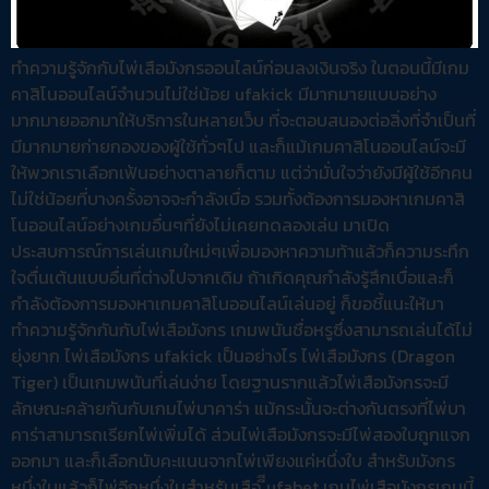
ทำความรู้จักกับไพ่เสือมังกรออนไลน์ก่อนลงเงินจริง ในตอนนี้มีเกม
คาสิโนออนไลน์จำนวนไม่ใช่น้อย ufakick มีมากมายแบบอย่าง
มากมายออกมาให้บริการในหลายเว็บ ที่จะตอบสนองต่อสิ่งที่จำเป็นที่
มีมากมายก่ายกองของผู้ใช้ทั่วๆไป และก็แม้เกมคาสิโนออนไลน์จะมี
ให้พวกเราเลือกเฟ้นอย่างตาลายก็ตาม แต่ว่ามั่นใจว่ายังมีผู้ใช้อีกคน
ไม่ใช่น้อยที่บางครั้งอาจจะกำลังเบื่อ รวมทั้งต้องการมองหาเกมคาสิ
โนออนไลน์อย่างเกมอื่นๆที่ยังไม่เคยทดลองเล่น มาเปิด
ประสบการณ์การเล่นเกมใหม่ๆเพื่อมองหาความท้าแล้วก็ความระทึก
ใจตื่นเต้นแบบอื่นที่ต่างไปจากเดิม ถ้าเกิดคุณกำลังรู้สึกเบื่อและก็
กำลังต้องการมองหาเกมคาสิโนออนไลน์เล่นอยู่ ก็ขอชี้แนะให้มา
ทำความรู้จักกันกับไพ่เสือมังกร เกมพนันชื่อหรูซึ่งสามารถเล่นได้ไม่
ยุ่งยาก ไพ่เสือมังกร ufakick เป็นอย่างไร ไพ่เสือมังกร (Dragon
Tiger) เป็นเกมพนันที่เล่นง่าย โดยฐานรากแล้วไพ่เสือมังกรจะมี
ลักษณะคล้ายกันกับเกมไพ่บาคาร่า แม้กระนั้นจะต่างกันตรงที่ไพ่บา
คาร่าสามารถเรียกไพ่เพิ่มได้ ส่วนไพ่เสือมังกรจะมีไพ่สองใบถูกแจก
ออกมา และก็เลือกนับคะแนนจากไพ่เพียงแค่หนึ่งใบ สำหรับมังกร
หนึ่งใบแล้วก็ไพ่อีกหนึ่งใบสำหรับเสือ ีีufabet เกมไพ่เสือมังกรเกมนี้